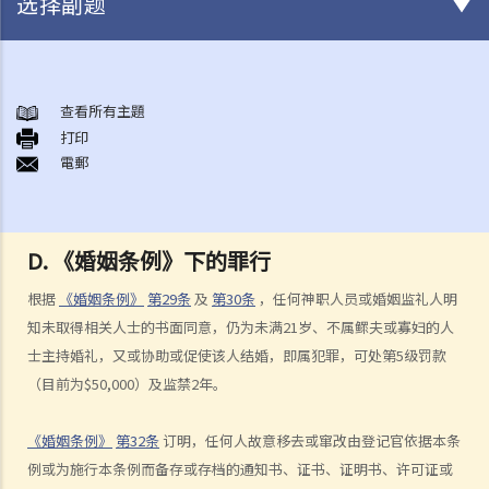
选择副题
结婚及同居事宜
A. 概述
查看所有主題
打印
B. 香港认可的婚姻关系
電郵
1. 如果我在香港以外地方结婚，是否需要通知香港政府更新我的婚姻状
况？
2. 我在香港以外的地方结婚，但担心在香港不被承认。我可以在香港登
D. 《婚姻条例》下的罪行
记结婚吗？
根据
《婚姻条例》
第29条
及
第30条
，任何神职人员或婚姻监礼人明
C. 办理婚姻登记及举行婚礼
知未取得相关人士的书面同意，仍为未满21岁、不属鳏夫或寡妇的人
A. 在香港结婚的条件
士主持婚礼，又或协助或促使该人结婚，即属犯罪，可处第5级罚款
B. 结婚登记程序
（目前为$50,000）及监禁2年。
C. 婚姻的有效性
D. 《婚姻条例》下的罪行
《婚姻条例》
第32条
订明，任何人故意移去或窜改由登记官依据本条
E. 婚姻协议书
例或为施行本条例而备存或存档的通知书、证书、证明书、许可证或