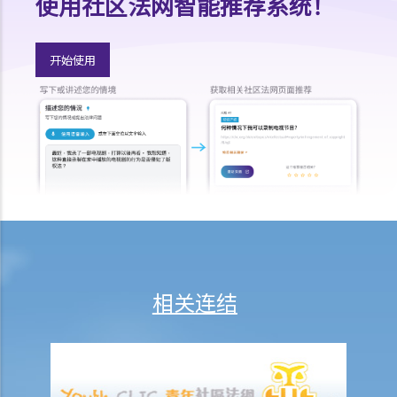
使用社区法网智能推荐系统！
支付方后来发现接受方在结婚时已在内地和其他人合法结婚，支付方是
否可以(a)根据新证据撤销判决，(b)请求法庭宣告婚姻因重婚而无效，以
及(c)请求取消对方获得附属济助的权利？
开始使用
I. 同居
A. 香港不接纳「事实婚姻」
B. 遗产分配
C. 保障同居伴侣免受暴力对待
D. 父母的权利
E. 同居关系双方分手
1. 婚前协议和同居协议有甚么区别？
2. 我的伴侣是香港居民，而我不是香港居民。我们一起生活了一年，但
未婚。我们的孩子也能获得香港永久居留权吗？
相关连结
3. 如果我在与伴侣同居时对其居所或所在小区造成损毁，我是否需要承
担任何责任？
J. 变性人的婚姻
1. 我在香港合法结婚。如果后来我的配偶变性，我的婚姻还有效吗？