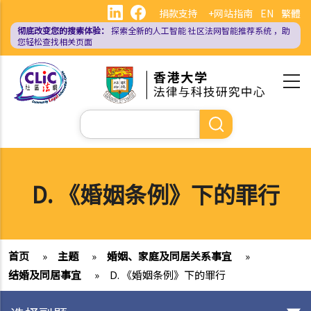
跳
捐款支持
+网站指南
EN
繁體
转
彻底改变您的搜索体验：
探索全新的人工智能
社区法网智能推荐系统
，助
到
您轻松查找相关页面
主
要
内
容
搜
索
D. 《婚姻条例》下的罪行
首页
»
主题
»
婚姻、家庭及同居关系事宜
»
结婚及同居事宜
»
D. 《婚姻条例》下的罪行