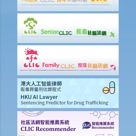
K. 同性婚姻／公民伙伴关系
1. 于海外结婚的同性伴侣在香港享有的权益及福利
2. 同性伴侣需要回到他们结婚的国家才能离婚吗？他们是否需要向香港
政府更新婚姻状况为离婚？
L. 假结婚
1. 假结婚可以被起诉那些刑事罪行以及刑罚是甚么？
2. 如何证明一段婚姻是假结婚？
3. 如果我涉及假结婚，这是否自动意味着婚姻为无效？
M. 婚姻状况记录
N. 常见问题
1. 在香港结婚有年龄限制吗？
2. 我的妻子是澳洲人。我想她来香港与我同住。我要怎样做？
3. 我几年前在内地结婚，但后来丈夫离开了我，不知所踪。我现在想在
香港再结婚了，我有可能干犯重婚罪吗？
4. 我怀疑妻子红杏出墙，我可否藉此理由离婚？