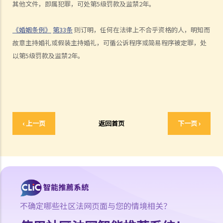
其他文件，即属犯罪，可处第5级罚款及监禁2年。
A. 婚姻协议书的法律地位
B. 婚前协议书及公共政策
《婚姻条例》
第33条
则订明，任何在法律上不合乎资格的人，明知而
C. 分居协议
故意主持婚礼或假装主持婚礼，可循公诉程序或简易程序被定罪，处
1. 如果夫妻打算离婚，签订分居协议有甚么好处？
以第5级罚款及监禁2年。
2. 如果一方在聆讯前不再同意分居协议的条款，应该怎样处理？
F. 与非香港居民结婚
A. 香港居民与海外人士结婚（中国内地人士除外）
B. 香港永久居民与内地人士结婚
‹ 上一页
返回首页
下一页 ›
C. 在港就业／就读的海外或中国内地人士的海外配偶（包括中国内地）
G. 已婚人士享有的福利与权益
A. 已婚人士免税额
B. 供养父母及供养祖父母或外祖父母免税额
H. 重婚
1. 如果我在国外和同性结婚，然后又在香港嫁给别人，算不算重婚？
不确定哪些社区法网页面与您的情境相关？
2. 在离婚呈请中，其中一方已被法庭命令为另一方支付附属济助。如果