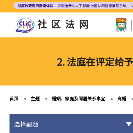
跳
彻底改变您的搜索体验：
探索全新的人工智能
社区法网智能推荐系统
，
转
到
社区法网
主
要
内
容
2. 法庭在评定
首页
»
主题
»
婚姻、家庭及同居关系事宜
»
离婚
选择副题