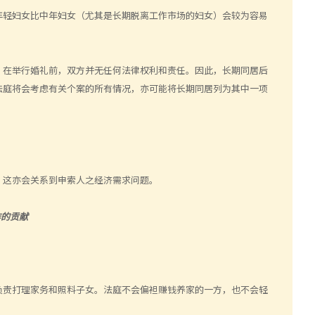
年轻妇女比中年妇女（尤其是长期脱离工作市场的妇女）会较为容易
：在举行婚礼前，双方并无任何法律权利和责任。因此，长期同居后
法庭将会考虑有关个案的所有情况，亦可能将长期同居列为其中一项
，这亦会关系到申索人之经济需求问题。
作的贡献
负责打理家务和照料子女。法庭不会偏袒赚钱养家的一方，也不会轻