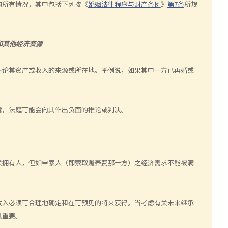
的所有情况，其中包括下列按《
婚姻法律程序与财产条例
》
第7条
所规
和其他经济资源
不论其资产或收入的来源或所在地。举例说，如果其中一方已再婚或
露，法庭可能会向其作出负面的推论或判决。
关拥有人，但如申索人（即索取赡养费那一方）之经济需求不能被满
收入必须可合理地确定和在可预见的将来获得。当考虑有关未来继承
其重要。