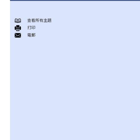
结婚及同居事宜
查看所有主題
A. 概述
打印
B. 香港认可的婚姻关系
電郵
1. 如果我在香港以外地方结婚，是否需要通知香港政府更新我的婚
姻状况？
2. 我在香港以外的地方结婚，但担心在香港不被承认。我可以在香
港登记结婚吗？
C. 办理婚姻登记及举行婚礼
A. 在香港结婚的条件
B. 结婚登记程序
C. 婚姻的有效性
D. 《婚姻条例》下的罪行
E. 婚姻协议书
A. 婚姻协议书的法律地位