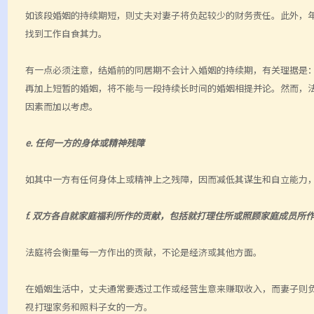
如该段婚姻的持续期短，则丈夫对妻子将负起较少的财务责任。此外，
找到工作自食其力。
有一点必须注意，结婚前的同居期不会计入婚姻的持续期，有关理据是
再加上短暂的婚姻，将不能与一段持续长时间的婚姻相提并论。然而，
因素而加以考虑。
e. 任何一方的身体或精神残障
如其中一方有任何身体上或精神上之残障，因而减低其谋生和自立能力
f. 双方各自就家庭福利所作的贡献，包括就打理住所或照顾家庭成员所
法庭将会衡量每一方作出的贡献，不论是经济或其他方面。
在婚姻生活中，丈夫通常要透过工作或经营生意来赚取收入，而妻子则
视打理家务和照料子女的一方。