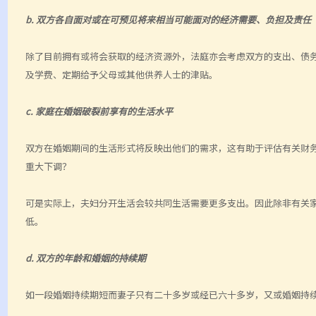
b. 双方各自面对或在可预见将来相当可能面对的经济需要、负担及责任
除了目前拥有或将会获取的经济资源外，法庭亦会考虑双方的支出、债
及学费、定期给予父母或其他供养人士的津贴。
c. 家庭在婚姻破裂前享有的生活水平
双方在婚姻期间的生活形式将反映出他们的需求，这有助于评估有关财
重大下调？
可是实际上，夫妇分开生活会较共同生活需要更多支出。因此除非有关
低。
d. 双方的年龄和婚姻的持续期
如一段婚姻持续期短而妻子只有二十多岁或经已六十多岁，又或婚姻持