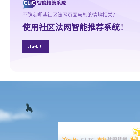
想在香港再结婚了，我有可能干犯重婚罪吗？
4. 我怀疑妻子红杏出墙，我可否藉此理由离婚？
不确定哪些社区法网页面与您的情境相关？
5. 我是一名女性，与男朋友同居，并不打算结婚。我们在法律上的
使用社区法网智能推荐系统！
保障会较少吗？
6. 我快将要结婚了。我的父亲很富有，他不大相信我的未婚夫，建
议我与未婚夫订立婚姻协议书。甚么是婚姻协议书？
开始使用
7. 婚姻协议具法律效力吗？
父母权利和义务
1. 父亲对非婚生子女有父母权利吗？如果非婚生子女在出生登记时
未有注册父亲名字，该名父亲其后是否可以行使父母权利？需要子
女的母亲同意吗？是否需要任何证据（例如脱氧核醣核酸测试报
告）？
2. 在香港，同性伴侣是否享有与异性伴侣相同的育儿权？
3. 未满18岁的青少年能不顾父母反对整容吗？
4. 与父母职责有关的罪行
5. 体罚与暴力：界限是什么？