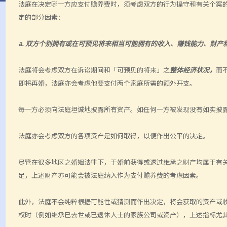
法庭在决定哪一方应支付赡养费时，须考虑双方的行为操守和有关个案
定的部分因素：
a. 双方个别拥有或在可预见将来相当可能拥有的收入、赚钱能力、财产
法庭将会考虑双方在诉讼期间和「可预见的将来」之
整体经济状况，
而
即将再婚，法庭亦会考虑他要支付两个家庭所需的额外开支。
每一方必须向法庭坦诚地披露所有资产。如任何一方被发现没有如实披
法庭亦会考虑双方的各项资产是如何取得，以便作出公平的决定。
尽管在很多地区之婚姻法律下，于婚前获得或透过继承之财产均属于有
足，上述财产亦可能会被法庭纳入作为支付赡养费的考虑因素。
此外，法庭不会纯粹根据可能性或猜测而作出决定，将会获取的资产或
权时（例如继承已去世或已退休人士的家族公司或资产），上述指标尤