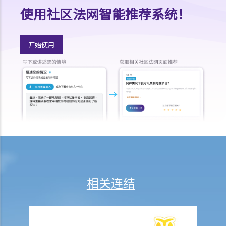
（公众游行的情况）而不向警务处处长作出意向通知，但最后实际参加
使用社区法网智能推荐系统！
人数超出了50人（公众集会的情况）或30人（公众游行的情况），组织
者是否违反了《公安条例》？组织者是否应该停止相关的公众机会或游
行？如果如此，组织者应何时停止公众集会或游行？
开始使用
9. 公众集会及游行期间公共交通暂停，组织者及参与者需要为此向公共
交通公司补偿收入损失吗？
10. 《公安条例》是否容许警务人员使用超出合理所需的武力执行该条
例？
相关罪行
A. 公共秩序的罪行
1. 未经批准集结（《公安条例》第17A条）
2. 公众地方内扰乱秩序行为 （《公安条例》第17B条）
3. 非法集结（《公安条例》第18条）
相关连结
4. 暴动（《公安条例》第19条）
5. 殴斗
6. 在公众地方打斗（《公安条例》第25条）