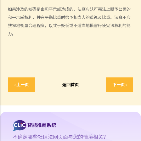
5. 上诉机制
如果涉及的妨碍是由和平示威造成的，法庭应认可宪法上赋予公民的
6. 警务处处长在控制公众聚集上的一般权力
和平示威权利，并在平衡比重时给予相当大的重视及比重。法庭不应
7. 警方在聚会、示威及集会中的权力
狭窄地衡量合理程度，以致于贬低或不适当地损害行使宪法权利的能
C. 问题与解答
力。
1. 私人集会及游行受《公安条例》规管吗？
2. 组织者需要为私人处所（如私家路）举行的集会或游行取得不反对通
知吗？
3. 组织者组织公众集会或游行需要做什么？
4. 警方可否仅仅因为公众集会或游行可能对公众造成不便而发出禁止或
反对的通知？
‹ 上一页
返回首页
下一页 ›
5. 如果警方已经发出了禁止集会的通知或反对游行的通知，但是人们仍
然参加了相关的机会或游行，参加者是否违法？
6. 参与者可以在公开集会和游行中进行娱乐表演吗？
7. 如果一个宗教团体打算纯为宗教目的而举行公众游行，该团体是否需
要作出公众游行的意向通知？
8. 如果组织者因估计参加人数将少于50人（公众集会的情况）或30人
不确定哪些社区法网页面与您的情境相关？