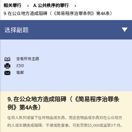
相关罪行
»
A. 公共秩序的罪行
»
9. 在公众地方造成阻碍（《简易程序治罪条例》第4A条）
选择副题
集会、游行及示威自由
A. 本质、程度及限制
查看所有主題
打印
B. 政府的确切责任
電郵
《公安条例》（第245章）
A. 公众集会、游行及聚集
B. 公众集会及游行的规管
9. 在公众地方造成阻碍（《简易程序治罪条
1. 公众集会的通知
例》第4A条）
2. 公众游行的通知
任何人陈列或留下任何物品或东西，而这些物品或东西对在公众地方
3. 警务处处长禁止或反对举行已作出通知的公众集会或游行的权力
的人或车辆造成阻碍、不便或危害者，可处罚款$5,000或监禁3个月。
4. 施加条件的权力