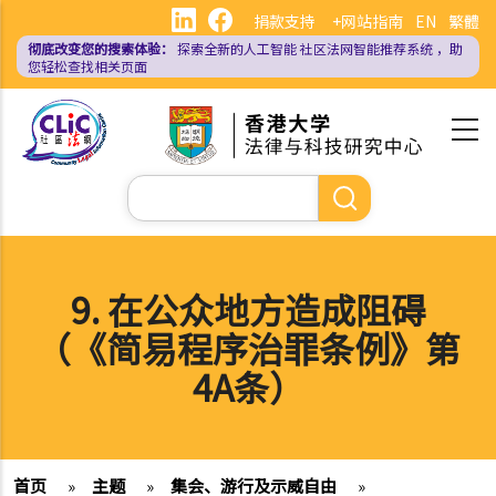
跳
捐款支持
+网站指南
EN
繁體
转
彻底改变您的搜索体验：
探索全新的人工智能
社区法网智能推荐系统
，助
到
您轻松查找相关页面
主
要
内
容
搜
索
9. 在公众地方造成阻碍
（《简易程序治罪条例》第
4A条）
首页
»
主题
»
集会、游行及示威自由
»