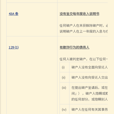
8. 出售破产人资产后的偿付顺序是如何？
9. 如果我被拖欠薪金，我可否向老板提出破产诉讼？
43A
条
没有呈交每年度收入说明书
10. 破产人于何时才能获法庭解除破产令？当破产令解除后，破产人是
任何破产人在未获解除破产时，必须
否仍需要偿还债项？
说明破产人在上一年度的入息与在该
11. 破产诉讼可牵涉到甚么刑事罪行？
C. 举例说明
129 (1)
有欺诈行为的债务人
1. ABC银行可否于现阶段提出破产呈请？
2. 如法定要求偿债书不能送交到T先生手上，又或他蓄意逃避接收此偿
任何人被判定破产，在以下任何一种情
债书，ABC银行可采取甚么行动？
(i)
破产人没有全面向受讬人披
3. 除必须有效地将法定要求偿债书送交 T先生，ABC银行还须符合甚么
条件才可提交破产呈请书？
(ii)
破产人没有向受讬人交出所有
4. 于破产呈请之法庭聆讯中，T先生表示因长期逗留于中国大陆，而没
(iii)
在提出破产呈请后，或在紧接
有收到法定要求偿债书，并只于聆讯前两日才收到有关破产呈请书。T
间」） ，破产人隐瞒或欺诈地
先生可否藉此向法庭请求暂停或撤销诉讼？
的任何部分，或隐瞒别人欠他
5. 如法庭向 T先生颁布破产令，他会面对甚么后果？
(iv)
破产人在任何有关其事务的
6.破产会否影响T先生的工作？