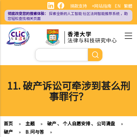
跳
捐款支持
+网站指南
EN
繁體
转
彻底改变您的搜索体验：
探索全新的人工智能
社区法网智能推荐系统
，助
到
您轻松查找相关页面
主
要
内
容
搜
索
11. 破产诉讼可牵涉到甚么刑
事罪行？
首页
»
主题
»
破产 、 个人自愿安排 、 公司清盘
»
破产
»
B. 问与答
»