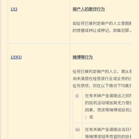
提交另一份呈请书？如果不需要，我还有甚么选择？
132
破产人的欺诈行为
7. 本公司收到还债要求书并限定须于21日内支付款额，但我们坚决否认
拖欠对方任何款额。有何方法可以保护公司利益？
如任何已被判定破产的人士意图欺诈
8. 本公司已致函债权人要求撤回对本公司的还债要求书 ，惟我们未收到
的馈赠或转让或押记，即属犯罪 。
对方任何回覆。21日期限已过，而我们担心对方会随时提出清盘呈请，
我们有何选择？
C. 查询清盘记录
133(1)
赌博等行为
D. 提交清盘呈请书后之影响
任何已被判定破产的人士，曾从事任
1. 能否恢复被冻结的公司银行账户？
尚未清偿在经营该行业或业务的过程
2. 本公司认为清盘呈请人追索的债务并不属实，我们在清盘呈请聆讯前
任何债项，则在以下情况下均属犯罪：
有何其他对策？
(i)
在有关破产呈请提出之前两年
3.我是某公司的债权人，而该公司拒绝偿付债务。我亦有理据相信该公
的投机活动增加其无力偿债的
司的资产受危害并正在被耗散。本人知道可以提出清盘呈请，但清盘程
因素，而该等赌博或投机活动
序需时数月。有何办法可以即时保障我的利益并保护到该公司的资产？
；或
4. 我是否需要委任律师或会计师担任临时清盘人？为避免支付委任律师
(ii)
在有关破产呈请提出当日与破
或会计师作为临时清盘人之费用，政府职员（如破产管理署署长）能否
等赌博或轻率而冒险的投机活