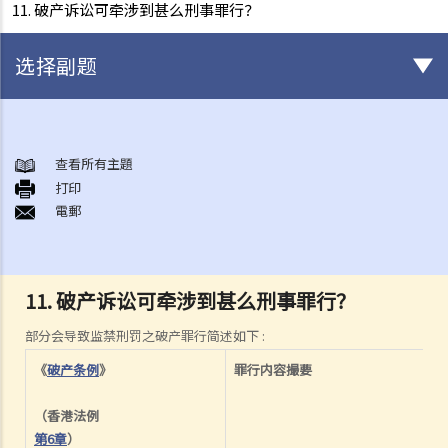
11. 破产诉讼可牵涉到甚么刑事罪行？
选择副题
破产
A. 破产诉讼简介
查看所有主題
打印
B. 问与答
電郵
1. 破产诉讼是否只可以由债权人提出？（附有提交诉讼文件的程序简
介）
2. 破产管理署之主要职责是甚么？
11. 破产诉讼可牵涉到甚么刑事罪行？
3. 我可否于破产管理署找到某人之破产纪录？
4. 破产会带来什么后果？
部分会导致监禁刑罚之破产罪行简述如下 :
5. 破产人是否需要交出所有收入予受托人？
《
破产条例
》
罪行内容撮要
6. 在破产令颁布后，破产人必须履行甚么义务或工作？他们亦须避免进
行甚么活动？
（香港法例
第6章
）
7. 当法庭颁布破产令后，债权人可采取甚么行动？