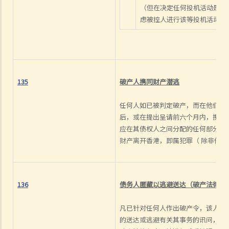
担任临时清盘人？
（但在决定任何投机活动是否
E. 清盘以外之解决方法
虑被控人进行该等投机活动时
F. 自动清盘
1. 本公司有重大负债并无法继续经营或付清债务，我们可如何将公司结
业？
2. 自动清盘之影响
135
破产人携
同财产潜逃
G. 法庭颁布清盘令之理由
任何人如已被判定破产，而在他们提
H. 颁布清盘令之影响
后，或在提出呈请前六个月内，携同其财
1. 颁布清盘令（对公司现正面对的法律诉讼、拖欠公司款项的债务人或
应在其债权人之间分配的任何部分离
协助进行清盘程序的清盘人）之影响
财产离开香港，即属犯罪（ 除非他
1. 我被某间公司起诉，但我刚发现该公司已被颁令清盘，这是否意味着
针对本人的诉讼会自动终止？
2. 我拖欠某公司大笔款额，而该公司刚被清盘，我是否毋须还债？
136
债务人匿藏以逃避送达（
破产法律程
3. 清盘程序中，清盘人有哪些权力？
凡已针对任何人作出破产令，该人如
4. 《公司 (清盘及杂项条文)条例》第286B条赋予法庭甚么权力？
的送达或逃避有关其事务的讯问，或
2. 颁布清盘令（对公司的债权人或雇员）之影响