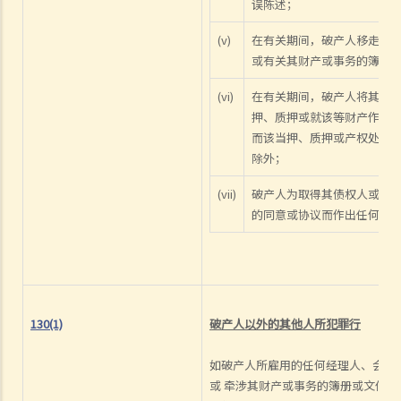
误陈述；
7.如T先生携同10,000元现金潜逃往中国，他可能要承受甚么法律责任？
8.如T先生将其私家车送给兄长，他可能要承受甚么法律责任？
(v)
在有关期间，破产人移走、
或有关其财产或事务的簿册
9.当法庭向T先生颁布破产令后，ABC银行可采取甚么行动?
10. T先生的破产令几时会被解除？
(vi)
在有关期间，破产人将其以
11. T先生可否向法庭申请提早解除破产令?
押、质押或就该等财产作产
而该当押、质押或产权处置
个人自愿安排（或称「债务重组」）
除外；
1.如债务人不想为欠债而破产，是否有其他选择？
(vii)
破产人为取得其债权人或其
2. 个人自愿安排"IVA"有甚么好处？（附有IVA申请程序简介）
的同意或协议而作出任何虚假
3. IVA建议书应包含甚么内容？
4. 如IVA建议书获得通过，债务人将会承担甚么后果？
5. 举例说明
1. 以M小姐之个案而言，IVA如何比破产优胜？
2. 于 IVA申请过程中，M小姐需要做些甚么工作？
130(1)
破产人以外的其他人所犯罪行
3.M小姐之 IVA建议书应包含甚么内容？
如破产人所雇用的任何经理人、会计
4.债权人会议之过程是怎样？
或 牵涉其财产或事务的簿册或文件
5. 如M小姐之 IVA建议书获通过，她需要承担甚么责任？