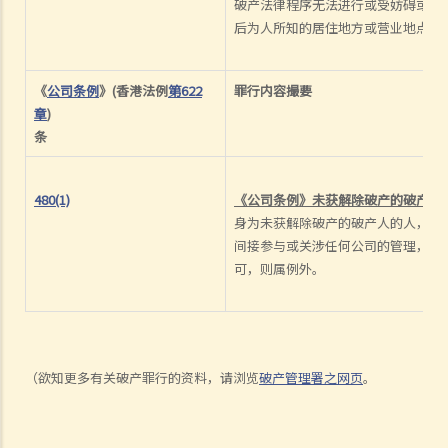
破产法律程序无法进行或受妨碍或延
后为人所知的居住地方或营业地点，
1. 我曾听闻如果一间公司的资产少于 200,000元，有关清盘可采用「简
易程序」，究竟该程序如何进行？
2. 我是某公司的雇员，但该公司已遭清盘。我能否追讨欠薪？
《
公司条例
》(香港法例
第622
罪行内容
撮要
3. 我是某公司的债权人，而该公司已遭清盘。我能够如何追讨欠款？
章
)
条
4. 我对于清盘人就有关本人之债权证明而作出的决定感到不满。例如，
清盘人否认该公司欠付本人若干款项。我能否提出上诉？
5. 某公司向本人借了大笔款项，但要到明年才到期偿还。该公司现已遭
480(1)
《公司条例》未获解除破产的破产人
清盘，本人能否立即追讨欠款？
身为未获解除破产的破产人的人，不
间接参与或关涉任何公司的管理，但
3. 颁布清盘令（对公司的股东或董事）之影响
可，则属例外。
1. 我是某公司的股东，而该公司已遭颁令清盘。我决定还清公司所有债
项，这样能否令公司「起死回生」？
2. 法庭颁布清盘令后，我（作为公司董事）要履行哪些与清盘程序有关
的职责？
（欲知更多有关破产罪行的资料，请浏览
破产管理署之网页
。
3. 我刚收到法庭指令，要为清盘案件出席一个公开讯问，身为董事的我
是否必须出席？聆讯如何进行？