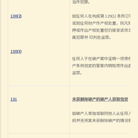
当作犯罪。
6. 债权人会议中之议决能否被推翻？
7. 于IVA之执行期间，M小姐可否避免面对破产诉讼？
130(2)
如任何人在构成第 129(1) 条所
或就任何财产作产权处置，则凡知悉
公司清盘
押或作出产权处置但仍接受该项当押
A. 哪类公司可被清盘？
属犯罪并 可判处监禁。
1. 就上述问题，倘若「ABC 贸易公司」拒绝偿还所欠债务，我可否针对
130(3)
此公司而提交清盘呈请书 ？
任何人于在破产案中证明一项债权时
B. 提交清盘呈请书时要注意之事项
产条例规定的誓章内明知而作出虚假
监禁。
1. 提交清盘呈请书之程序简述
2. 清盘呈请书应包含哪些内容？
3. 我已就债项问题获得法庭之判决，惟该公司仍然拒绝还债。我应否提
131
未获解除破产的破产人获取信贷
出清盘呈请？
4. 除债权人外，还有何人可提出清盘呈请？
如破产人单独或联同他人从任何人获得 
5. 我是某公司之董事及小股东 ，而 公司大股东一向将本人摒除于公司
前并无将其未获解除破产的情况告知
管理层之外。我能否提出清盘呈请？
6. 我知道有另一位债权人已经提交将该公司清盘的呈请书，我是否仍需