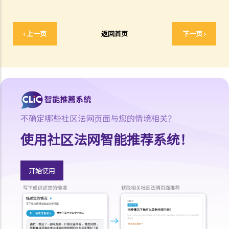
4. 作为被清盘公司的董事，清盘程序会否对本人生活造成任何影响？
5. 我被雇主任命为公司董事，但公司一直被雇主掌管。该公司现遭清
盘，而我并无参与公司的经营与管理，我是否要为清盘而承担任何债
‹ 上一页
返回首页
下一页 ›
务？
6. 本公司现有大额负债，若干债权人威胁提出清盘呈请，故此我将公司
所有资产转移给太太。两个月后对方提出清盘呈请，而法庭最终颁布清
盘令， 债权人能否向本人太太追讨公司资产？
7. 就上述问题而言，如本人于清盘诉讼开始前向某一位债权人付款，会
有甚么后果？
不确定哪些社区法网页面与您的情境相关？
4. 资产派发的优先顺序
使用社区法网智能推荐系统！
I. 清盘程序之结束
J. 举例说明
开始使用
1. C先生能否在此阶段提出针对AZ公司的清盘呈请？
2. 收到还债要求书后，AZ公司并无回覆，C先生能否继而向法庭提交清
盘呈请书？
3. 除向所有有关人士送交清盘呈请书外，C先生是否需要在报章上刊登