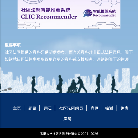
提交另一份呈请书？如果不需要，我还有甚么选择？
7. 本公司收到还债要求书并限定须于21日内支付款额，但我们坚决否认
拖欠对方任何款额。有何方法可以保护公司利益？
8. 本公司已致函债权人要求撤回对本公司的还债要求书 ，惟我们未收到
对方任何回覆。21日期限已过，而我们担心对方会随时提出清盘呈请，
我们有何选择？
重要事项
社区法网提供的资料只供初步参考，而有关资料并非正式法律意见。阁下
C. 查询清盘记录
如欲就任何法律事项取得更详尽的资料或支援服务，须谘询阁下的律师。
D. 提交清盘呈请书后之影响
1. 能否恢复被冻结的公司银行账户？
2. 本公司认为清盘呈请人追索的债务并不属实，我们在清盘呈请聆讯前
有何其他对策？
3.我是某公司的债权人，而该公司拒绝偿付债务。我亦有理据相信该公
司的资产受危害并正在被耗散。本人知道可以提出清盘呈请，但清盘程
主页
题目
词汇
社区法网组员
意见
铭谢
免责
序需时数月。有何办法可以即时保障我的利益并保护到该公司的资产？
声明
4. 我是否需要委任律师或会计师担任临时清盘人？为避免支付委任律师
或会计师作为临时清盘人之费用，政府职员（如破产管理署署长）能否
香港大学社区法网版权所有 © 2004 - 2026