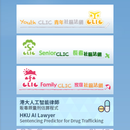
6. 债权人会议中之议决能否被推翻？
7. 于IVA之执行期间，M小姐可否避免面对破产诉讼？
公司清盘
A. 哪类公司可被清盘？
1. 就上述问题，倘若「ABC 贸易公司」拒绝偿还所欠债务，我可否针对
此公司而提交清盘呈请书 ？
B. 提交清盘呈请书时要注意之事项
1. 提交清盘呈请书之程序简述
2. 清盘呈请书应包含哪些内容？
3. 我已就债项问题获得法庭之判决，惟该公司仍然拒绝还债。我应否提
出清盘呈请？
4. 除债权人外，还有何人可提出清盘呈请？
5. 我是某公司之董事及小股东 ，而 公司大股东一向将本人摒除于公司
管理层之外。我能否提出清盘呈请？
6. 我知道有另一位债权人已经提交将该公司清盘的呈请书，我是否仍需