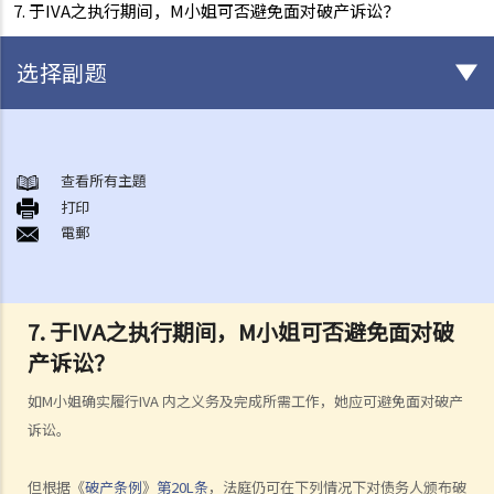
7. 于IVA之执行期间，M小姐可否避免面对破产诉讼？
选择副题
破产
A. 破产诉讼简介
查看所有主題
打印
B. 问与答
電郵
1. 破产诉讼是否只可以由债权人提出？（附有提交诉讼文件的程序简
介）
2. 破产管理署之主要职责是甚么？
7. 于IVA之执行期间，M小姐可否避免面对破
3. 我可否于破产管理署找到某人之破产纪录？
产诉讼？
4. 破产会带来什么后果？
5. 破产人是否需要交出所有收入予受托人？
如M小姐确实履行IVA 内之义务及完成所需工作，她应可避免面对破产
6. 在破产令颁布后，破产人必须履行甚么义务或工作？他们亦须避免进
诉讼。
行甚么活动？
7. 当法庭颁布破产令后，债权人可采取甚么行动？
但根据《
破产条例
》
第20L条
，法庭仍可在下列情况下对债务人颁布破