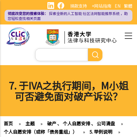
跳
捐款支持
+网站指南
EN
繁體
转
彻底改变您的搜索体验：
探索全新的人工智能
社区法网智能推荐系统
，助
到
您轻松查找相关页面
主
要
内
容
搜
索
7. 于IVA之执行期间，M小姐
可否避免面对破产诉讼？
首页
»
主题
»
破产 、 个人自愿安排 、 公司清盘
»
个人自愿安排（或称「债务重组」）
»
5. 举例说明
»