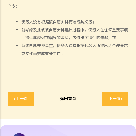
产令：
8. 出售破产人资产后的偿付顺序是如何？
9. 如果我被拖欠薪金，我可否向老板提出破产诉讼？
债务人没有根据该自愿安排而履行其义务；
10. 破产人于何时才能获法庭解除破产令？当破产令解除后，破产人是
就考虑及批核该自愿安排建议过程中，债务人在任何重要事项
否仍需要偿还债项？
上提供属虚假或误导的资料，或作出关键性的遗漏；或
11. 破产诉讼可牵涉到甚么刑事罪行？
就该自愿安排事宜，债务人没有根据代名人所提出之合理要求
C. 举例说明
或安排而完成有关工作 。
1. ABC银行可否于现阶段提出破产呈请？
2. 如法定要求偿债书不能送交到T先生手上，又或他蓄意逃避接收此偿
债书，ABC银行可采取甚么行动？
3. 除必须有效地将法定要求偿债书送交 T先生，ABC银行还须符合甚么
条件才可提交破产呈请书？
‹ 上一页
返回首页
下一页 ›
4. 于破产呈请之法庭聆讯中，T先生表示因长期逗留于中国大陆，而没
有收到法定要求偿债书，并只于聆讯前两日才收到有关破产呈请书。T
先生可否藉此向法庭请求暂停或撤销诉讼？
5. 如法庭向 T先生颁布破产令，他会面对甚么后果？
6.破产会否影响T先生的工作？