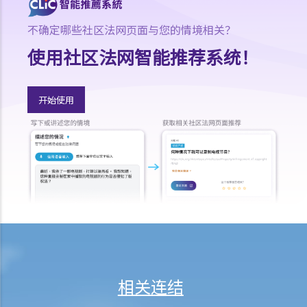
7.如T先生携同10,000元现金潜逃往中国，他可能要承受甚么法律责任？
不确定哪些社区法网页面与您的情境相关？
8.如T先生将其私家车送给兄长，他可能要承受甚么法律责任？
9.当法庭向T先生颁布破产令后，ABC银行可采取甚么行动?
使用社区法网智能推荐系统！
10. T先生的破产令几时会被解除？
11. T先生可否向法庭申请提早解除破产令?
开始使用
个人自愿安排（或称「债务重组」）
1.如债务人不想为欠债而破产，是否有其他选择？
2. 个人自愿安排"IVA"有甚么好处？（附有IVA申请程序简介）
3. IVA建议书应包含甚么内容？
4. 如IVA建议书获得通过，债务人将会承担甚么后果？
5. 举例说明
1. 以M小姐之个案而言，IVA如何比破产优胜？
2. 于 IVA申请过程中，M小姐需要做些甚么工作？
3.M小姐之 IVA建议书应包含甚么内容？
相关连结
4.债权人会议之过程是怎样？
5. 如M小姐之 IVA建议书获通过，她需要承担甚么责任？