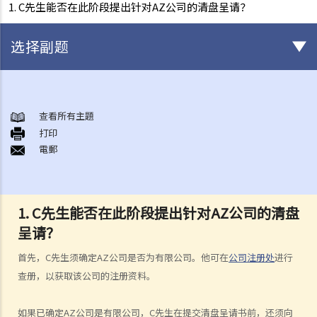
1. C先生能否在此阶段提出针对AZ公司的清盘呈请？
选择副题
破产
A. 破产诉讼简介
查看所有主題
打印
B. 问与答
電郵
1. 破产诉讼是否只可以由债权人提出？（附有提交诉讼文件的程序简
介）
2. 破产管理署之主要职责是甚么？
1. C先生能否在此阶段提出针对AZ公司的清盘
3. 我可否于破产管理署找到某人之破产纪录？
呈请？
4. 破产会带来什么后果？
5. 破产人是否需要交出所有收入予受托人？
首先，C先生须确定AZ公司是否为有限公司。他可在
公司注册处
进行
6. 在破产令颁布后，破产人必须履行甚么义务或工作？他们亦须避免进
查册，以获取该公司的注册资料。
行甚么活动？
7. 当法庭颁布破产令后，债权人可采取甚么行动？
如果已确定AZ公司是有限公司，C先生在提交清盘呈请书前，还须向