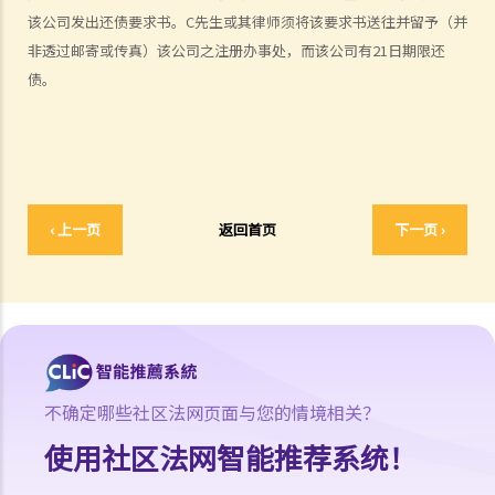
该公司发出还债要求书。C先生或其律师须将该要求书送往并留予（并
8. 出售破产人资产后的偿付顺序是如何？
非透过邮寄或传真）该公司之注册办事处，而该公司有21日期限还
9. 如果我被拖欠薪金，我可否向老板提出破产诉讼？
债。
10. 破产人于何时才能获法庭解除破产令？当破产令解除后，破产人是
否仍需要偿还债项？
11. 破产诉讼可牵涉到甚么刑事罪行？
C. 举例说明
1. ABC银行可否于现阶段提出破产呈请？
‹ 上一页
返回首页
下一页 ›
2. 如法定要求偿债书不能送交到T先生手上，又或他蓄意逃避接收此偿
债书，ABC银行可采取甚么行动？
3. 除必须有效地将法定要求偿债书送交 T先生，ABC银行还须符合甚么
条件才可提交破产呈请书？
4. 于破产呈请之法庭聆讯中，T先生表示因长期逗留于中国大陆，而没
有收到法定要求偿债书，并只于聆讯前两日才收到有关破产呈请书。T
不确定哪些社区法网页面与您的情境相关？
先生可否藉此向法庭请求暂停或撤销诉讼？
使用社区法网智能推荐系统！
5. 如法庭向 T先生颁布破产令，他会面对甚么后果？
6.破产会否影响T先生的工作？