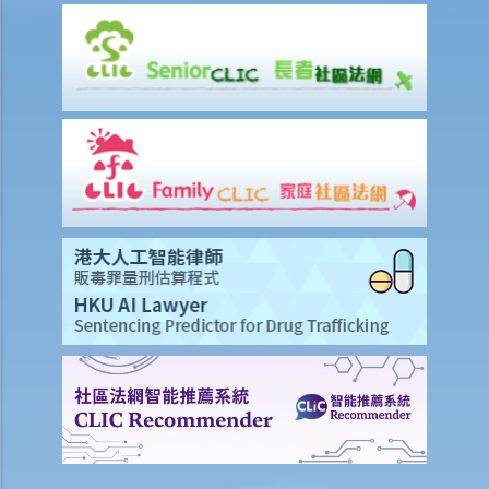
6. 债权人会议中之议决能否被推翻？
7. 于IVA之执行期间，M小姐可否避免面对破产诉讼？
公司清盘
A. 哪类公司可被清盘？
1. 就上述问题，倘若「ABC 贸易公司」拒绝偿还所欠债务，我可否针对
此公司而提交清盘呈请书 ？
B. 提交清盘呈请书时要注意之事项
1. 提交清盘呈请书之程序简述
2. 清盘呈请书应包含哪些内容？
3. 我已就债项问题获得法庭之判决，惟该公司仍然拒绝还债。我应否提
出清盘呈请？
4. 除债权人外，还有何人可提出清盘呈请？
5. 我是某公司之董事及小股东 ，而 公司大股东一向将本人摒除于公司
管理层之外。我能否提出清盘呈请？
6. 我知道有另一位债权人已经提交将该公司清盘的呈请书，我是否仍需