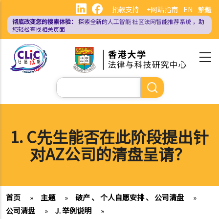
跳
捐款支持
+网站指南
EN
繁體
转
彻底改变您的搜索体验：
探索全新的人工智能
社区法网智能推荐系统
，助
到
您轻松查找相关页面
主
要
内
容
搜
索
1. C先生能否在此阶段提出针
对AZ公司的清盘呈请？
首页
»
主题
»
破产 、 个人自愿安排 、 公司清盘
»
公司清盘
»
J. 举例说明
»