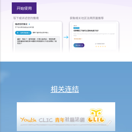
7.如T先生携同10,000元现金潜逃往中国，他可能要承受甚么法律责任？
开始使用
8.如T先生将其私家车送给兄长，他可能要承受甚么法律责任？
9.当法庭向T先生颁布破产令后，ABC银行可采取甚么行动?
10. T先生的破产令几时会被解除？
11. T先生可否向法庭申请提早解除破产令?
个人自愿安排（或称「债务重组」）
1.如债务人不想为欠债而破产，是否有其他选择？
2. 个人自愿安排"IVA"有甚么好处？（附有IVA申请程序简介）
3. IVA建议书应包含甚么内容？
4. 如IVA建议书获得通过，债务人将会承担甚么后果？
相关连结
5. 举例说明
1. 以M小姐之个案而言，IVA如何比破产优胜？
2. 于 IVA申请过程中，M小姐需要做些甚么工作？
3.M小姐之 IVA建议书应包含甚么内容？
4.债权人会议之过程是怎样？
5. 如M小姐之 IVA建议书获通过，她需要承担甚么责任？