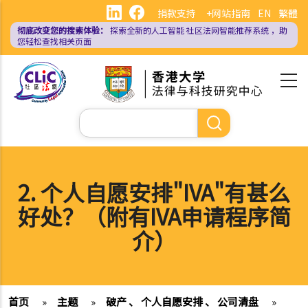
跳
捐款支持
+网站指南
EN
繁體
转
彻底改变您的搜索体验：
探索全新的人工智能
社区法网智能推荐系统
，助
到
您轻松查找相关页面
主
要
内
容
搜
索
2. 个人自愿安排"IVA"有甚么
好处？（附有IVA申请程序简
介）
首页
»
主题
»
破产 、 个人自愿安排 、 公司清盘
»