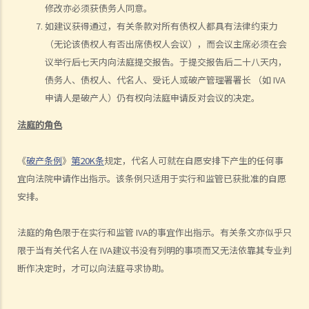
修改亦必须获债务人同意。
6. 我知道有另一位债权人已经提交将该公司清盘的呈请书，我是否仍需
如建议获得通过，有关条款对所有债权人都具有法律约束力
提交另一份呈请书？如果不需要，我还有甚么选择？
（无论该债权人有否出席债权人会议），而会议主席必须在会
7. 本公司收到还债要求书并限定须于21日内支付款额，但我们坚决否认
议举行后七天内向法庭提交报告。于提交报告后二十八天内，
拖欠对方任何款额。有何方法可以保护公司利益？
债务人、债权人、代名人、受讬人或破产管理署署长 （如 IVA
8. 本公司已致函债权人要求撤回对本公司的还债要求书 ，惟我们未收到
申请人是破产人）仍有权向法庭申请反对会议的决定。
对方任何回覆。21日期限已过，而我们担心对方会随时提出清盘呈请，
我们有何选择？
法庭的角色
C. 查询清盘记录
《
破产条例
》
第20K条
规定，代名人可就在自愿安排下产生的任何事
D. 提交清盘呈请书后之影响
宜向法院申请作出指示。该条例只适用于实行和监管已获批准的自愿
1. 能否恢复被冻结的公司银行账户？
安排。
2. 本公司认为清盘呈请人追索的债务并不属实，我们在清盘呈请聆讯前
有何其他对策？
法庭的角色限于在实行和监管 IVA的事宜作出指示。有关条文亦似乎只
3.我是某公司的债权人，而该公司拒绝偿付债务。我亦有理据相信该公
限于当有关代名人在 IVA建议书没有列明的事项而又无法依靠其专业判
司的资产受危害并正在被耗散。本人知道可以提出清盘呈请，但清盘程
断作决定时，才可以向法庭寻求协助。
序需时数月。有何办法可以即时保障我的利益并保护到该公司的资产？
4. 我是否需要委任律师或会计师担任临时清盘人？为避免支付委任律师