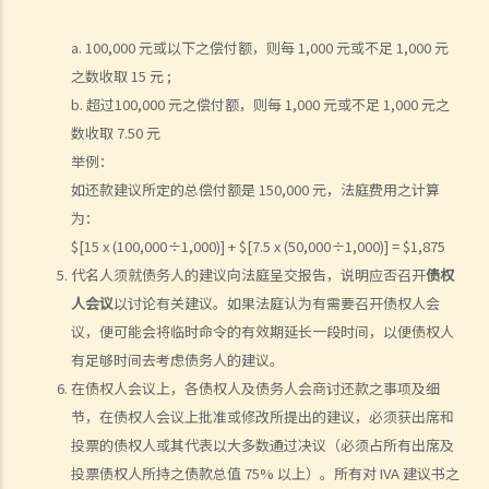
4.债权人会议之过程是怎样？
5. 如M小姐之 IVA建议书获通过，她需要承担甚么责任？
a. 100,000 元或以下之偿付额，则每 1,000 元或不足 1,000 元
6. 债权人会议中之议决能否被推翻？
之数收取 15 元 ;
7. 于IVA之执行期间，M小姐可否避免面对破产诉讼？
b. 超过100,000 元之偿付额，则每 1,000 元或不足 1,000 元之
公司清盘
数收取 7.50 元
举例：
A. 哪类公司可被清盘？
如还款建议所定的总偿付额是 150,000 元，法庭费用之计算
1. 就上述问题，倘若「ABC 贸易公司」拒绝偿还所欠债务，我可否针对
为：
此公司而提交清盘呈请书 ？
$[15 x (100,000÷1,000)] + $[7.5 x (50,000÷1,000)] = $1,875
B. 提交清盘呈请书时要注意之事项
代名人须就债务人的建议向法庭呈交报告，说明应否召开
债权
1. 提交清盘呈请书之程序简述
人会议
以讨论有关建议。如果法庭认为有需要召开债权人会
2. 清盘呈请书应包含哪些内容？
议，便可能会将临时命令的有效期延长一段时间，以便债权人
有足够时间去考虑债务人的建议。
3. 我已就债项问题获得法庭之判决，惟该公司仍然拒绝还债。我应否提
在债权人会议上，各债权人及债务人会商讨还款之事项及细
出清盘呈请？
节，在债权人会议上批准或修改所提出的建议，必须获出席和
4. 除债权人外，还有何人可提出清盘呈请？
投票的债权人或其代表以大多数通过决议（必须占所有出席及
5. 我是某公司之董事及小股东 ，而 公司大股东一向将本人摒除于公司
投票债权人所持之债款总值 75% 以上）。所有对 IVA 建议书之
管理层之外。我能否提出清盘呈请？