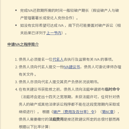
6.破产会否影响T先生的工作？
完成IVA还款期所需的时间一般较破产期长（假设破产人与破
7.如T先生携同10,000元现金潜逃往中国，他可能要承受甚么法律责任？
产管理署署长或受讬人充份合作）。
8.如T先生将其私家车送给兄长，他可能要承受甚么法律责任？
如没有实际希望可达成 IVA ，阁下仍可能要面对破产诉讼（相
9.当法庭向T先生颁布破产令后，ABC银行可采取甚么行动?
关后果已详列于
上一节内
）。
10. T先生的破产令几时会被解除？
申请IVA之程序简介
11. T先生可否向法庭申请提早解除破产令?
个人自愿安排（或称「债务重组」）
债务人必须提名一位
代名人
去执行及监察有关
IVA
的事项。
1.如债务人不想为欠债而破产，是否有其他选择？
债务人须向代名人提交一份
IVA建议书
，债务人可委讬律师办理
2. 个人自愿安排"IVA"有甚么好处？（附有IVA申请程序简介）
有关文件 。
3. IVA建议书应包含甚么内容？
债务人亦须向代名人提交其资产负债状况说明书。
4. 如IVA建议书获得通过，债务人将会承担甚么后果？
在有关建议书获批核之前，债务人须向法庭申请颁布
临时命令
5. 举例说明
（法庭将会定出十四天之宽限期，未获法庭许可，任何针对债
务人的破产或其他法律诉讼程序都不能在这段宽限期内采取或
1. 以M小姐之个案而言，IVA如何比破产优胜？
继续进行）。 根据《
破产（费用及百分率）令
》（
第6C章
），
2. 于 IVA申请过程中，M小姐需要做些甚么工作？
债务人需要缴付的
法庭费用
是按还款建议所定的总偿付额而再
3.M小姐之 IVA建议书应包含甚么内容？
根据以下比率计算：