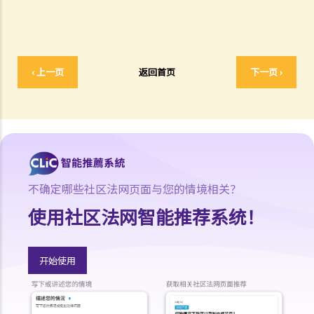
或会计师作为临时清盘人之费用，政府职员（如破产管理署署长）能否
担任临时清盘人？
E. 清盘以外之解决方法
F. 自动清盘
‹ 上一页
返回首页
下一页 ›
1. 本公司有重大负债并无法继续经营或付清债务，我们可如何将公司结
业？
2. 自动清盘之影响
G. 法庭颁布清盘令之理由
H. 颁布清盘令之影响
不确定哪些社区法网页面与您的情境相关？
1. 颁布清盘令（对公司现正面对的法律诉讼、拖欠公司款项的债务人或
使用社区法网智能推荐系统！
协助进行清盘程序的清盘人）之影响
1. 我被某间公司起诉，但我刚发现该公司已被颁令清盘，这是否意味着
针对本人的诉讼会自动终止？
开始使用
2. 我拖欠某公司大笔款额，而该公司刚被清盘，我是否毋须还债？
3. 清盘程序中，清盘人有哪些权力？