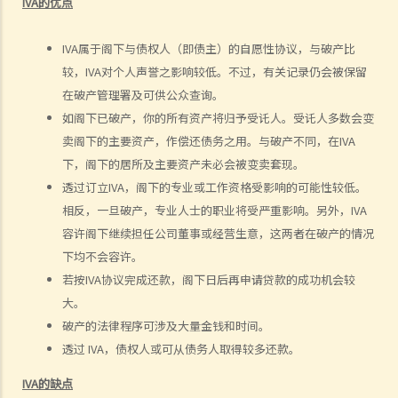
行甚么活动？
IVA的优点
7. 当法庭颁布破产令后，债权人可采取甚么行动？
IVA属于阁下与债权人（即债主）的自愿性协议，与破产比
8. 出售破产人资产后的偿付顺序是如何？
较，IVA对个人声誉之影响较低。不过，有关记录仍会被保留
9. 如果我被拖欠薪金，我可否向老板提出破产诉讼？
在破产管理署及可供公众查询。
10. 破产人于何时才能获法庭解除破产令？当破产令解除后，破产人是
如阁下已破产，你的所有资产将归予受讬人。受讬人多数会变
否仍需要偿还债项？
卖阁下的主要资产，作偿还债务之用。与破产不同，在IVA
11. 破产诉讼可牵涉到甚么刑事罪行？
下，阁下的居所及主要资产未必会被变卖套现。
C. 举例说明
透过订立IVA，阁下的专业或工作资格受影响的可能性较低。
1. ABC银行可否于现阶段提出破产呈请？
相反，一旦破产，专业人士的职业将受严重影响。另外，IVA
2. 如法定要求偿债书不能送交到T先生手上，又或他蓄意逃避接收此偿
容许阁下继续担任公司董事或经营生意，这两者在破产的情况
债书，ABC银行可采取甚么行动？
下均不会容许。
3. 除必须有效地将法定要求偿债书送交 T先生，ABC银行还须符合甚么
若按IVA协议完成还款，阁下日后再申请贷款的成功机会较
条件才可提交破产呈请书？
大。
4. 于破产呈请之法庭聆讯中，T先生表示因长期逗留于中国大陆，而没
破产的法律程序可涉及大量金钱和时间。
有收到法定要求偿债书，并只于聆讯前两日才收到有关破产呈请书。T
透过 IVA，债权人或可从债务人取得较多还款。
先生可否藉此向法庭请求暂停或撤销诉讼？
IVA的缺点
5. 如法庭向 T先生颁布破产令，他会面对甚么后果？