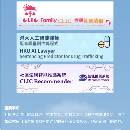
是否必须出席？聆讯如何进行？
4. 作为被清盘公司的董事，清盘程序会否对本人生活造成任何影响？
5. 我被雇主任命为公司董事，但公司一直被雇主掌管。该公司现遭清
盘，而我并无参与公司的经营与管理，我是否要为清盘而承担任何债
务？
6. 本公司现有大额负债，若干债权人威胁提出清盘呈请，故此我将公司
所有资产转移给太太。两个月后对方提出清盘呈请，而法庭最终颁布清
盘令， 债权人能否向本人太太追讨公司资产？
7. 就上述问题而言，如本人于清盘诉讼开始前向某一位债权人付款，会
有甚么后果？
4. 资产派发的优先顺序
I. 清盘程序之结束
J. 举例说明
重要事项
1. C先生能否在此阶段提出针对AZ公司的清盘呈请？
社区法网提供的资料只供初步参考，而有关资料并非正式法律意见。阁下
2. 收到还债要求书后，AZ公司并无回覆，C先生能否继而向法庭提交清
如欲就任何法律事项取得更详尽的资料或支援服务，须谘询阁下的律师。
盘呈请书？