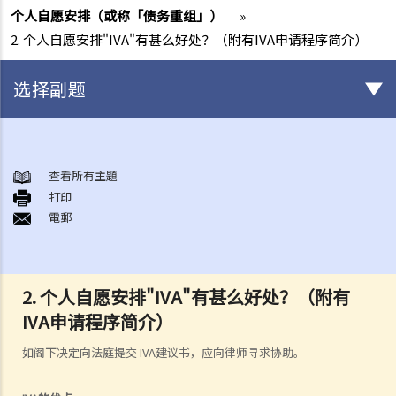
个人自愿安排（或称「债务重组」）
»
2. 个人自愿安排"IVA"有甚么好处？（附有IVA申请程序简介）
选择副题
破产
A. 破产诉讼简介
查看所有主題
打印
B. 问与答
電郵
1. 破产诉讼是否只可以由债权人提出？（附有提交诉讼文件的程序简
介）
2. 破产管理署之主要职责是甚么？
2. 个人自愿安排"IVA"有甚么好处？（附有
3. 我可否于破产管理署找到某人之破产纪录？
IVA申请程序简介）
4. 破产会带来什么后果？
5. 破产人是否需要交出所有收入予受托人？
如阁下决定向法庭提交 IVA建议书，应向律师寻求协助。
6. 在破产令颁布后，破产人必须履行甚么义务或工作？他们亦须避免进