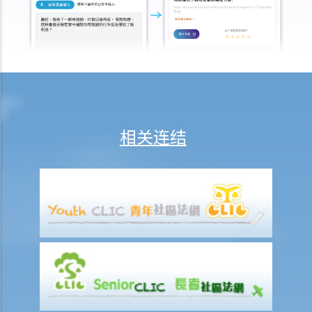
4. 《公司 (清盘及杂项条文)条例》第286B条赋予法庭甚么权力？
2. 颁布清盘令（对公司的债权人或雇员）之影响
1. 我曾听闻如果一间公司的资产少于 200,000元，有关清盘可采用「简
易程序」，究竟该程序如何进行？
2. 我是某公司的雇员，但该公司已遭清盘。我能否追讨欠薪？
3. 我是某公司的债权人，而该公司已遭清盘。我能够如何追讨欠款？
4. 我对于清盘人就有关本人之债权证明而作出的决定感到不满。例如，
相关连结
清盘人否认该公司欠付本人若干款项。我能否提出上诉？
5. 某公司向本人借了大笔款项，但要到明年才到期偿还。该公司现已遭
清盘，本人能否立即追讨欠款？
3. 颁布清盘令（对公司的股东或董事）之影响
1. 我是某公司的股东，而该公司已遭颁令清盘。我决定还清公司所有债
项，这样能否令公司「起死回生」？
2. 法庭颁布清盘令后，我（作为公司董事）要履行哪些与清盘程序有关
的职责？
3. 我刚收到法庭指令，要为清盘案件出席一个公开讯问，身为董事的我