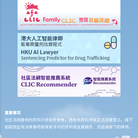
提交另一份呈请书？如果不需要，我还有甚么选择？
7. 本公司收到还债要求书并限定须于21日内支付款额，但我们坚决否认
拖欠对方任何款额。有何方法可以保护公司利益？
8. 本公司已致函债权人要求撤回对本公司的还债要求书 ，惟我们未收到
对方任何回覆。21日期限已过，而我们担心对方会随时提出清盘呈请，
我们有何选择？
C. 查询清盘记录
D. 提交清盘呈请书后之影响
1. 能否恢复被冻结的公司银行账户？
2. 本公司认为清盘呈请人追索的债务并不属实，我们在清盘呈请聆讯前
有何其他对策？
3.我是某公司的债权人，而该公司拒绝偿付债务。我亦有理据相信该公
司的资产受危害并正在被耗散。本人知道可以提出清盘呈请，但清盘程
重要事项
序需时数月。有何办法可以即时保障我的利益并保护到该公司的资产？
社区法网提供的资料只供初步参考，而有关资料并非正式法律意见。阁下
4. 我是否需要委任律师或会计师担任临时清盘人？为避免支付委任律师
如欲就任何法律事项取得更详尽的资料或支援服务，须谘询阁下的律师。
或会计师作为临时清盘人之费用，政府职员（如破产管理署署长）能否