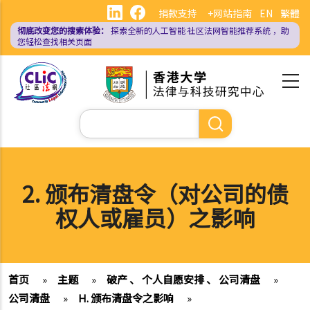
跳
捐款支持
+网站指南
EN
繁體
转
彻底改变您的搜索体验：
探索全新的人工智能
社区法网智能推荐系统
，助
到
您轻松查找相关页面
主
要
内
容
搜
索
2. 颁布清盘令（对公司的债
权人或雇员）之影响
首页
»
主题
»
破产 、 个人自愿安排 、 公司清盘
»
公司清盘
»
H. 颁布清盘令之影响
»