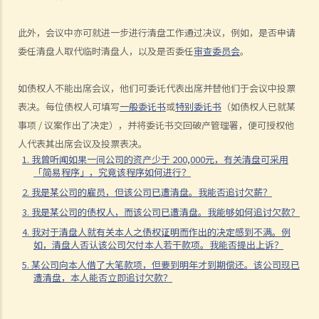
8. 出售破产人资产后的偿付顺序是如何？
此外，会议中亦可就进一步进行清盘工作通过决议，例如，是否申请
9. 如果我被拖欠薪金，我可否向老板提出破产诉讼？
委任清盘人取代临时清盘人，以及是否委任
审查委员会
。
10. 破产人于何时才能获法庭解除破产令？当破产令解除后，破产人是
否仍需要偿还债项？
如债权人不能出席会议，他们可委讬代表出席并替他们于会议中投票
11. 破产诉讼可牵涉到甚么刑事罪行？
表决。每位债权人可填写
一般委讬书
或
特别委讬书
（如债权人已就某
C. 举例说明
事项 / 议案作出了决定），并将委讬书交回破产管理署，便可授权他
1. ABC银行可否于现阶段提出破产呈请？
人代表其出席会议及投票表决。
2. 如法定要求偿债书不能送交到T先生手上，又或他蓄意逃避接收此偿
1. 我曾听闻如果一间公司的资产少于 200,000元，有关清盘可采用
「简易程序」，究竟该程序如何进行？
债书，ABC银行可采取甚么行动？
2. 我是某公司的雇员，但该公司已遭清盘。我能否追讨欠薪？
3. 除必须有效地将法定要求偿债书送交 T先生，ABC银行还须符合甚么
3. 我是某公司的债权人，而该公司已遭清盘。我能够如何追讨欠款？
条件才可提交破产呈请书？
4. 我对于清盘人就有关本人之债权证明而作出的决定感到不满。例
4. 于破产呈请之法庭聆讯中，T先生表示因长期逗留于中国大陆，而没
如，清盘人否认该公司欠付本人若干款项。我能否提出上诉？
有收到法定要求偿债书，并只于聆讯前两日才收到有关破产呈请书。T
5. 某公司向本人借了大笔款项，但要到明年才到期偿还。该公司现已
先生可否藉此向法庭请求暂停或撤销诉讼？
遭清盘，本人能否立即追讨欠款？
5. 如法庭向 T先生颁布破产令，他会面对甚么后果？
6.破产会否影响T先生的工作？