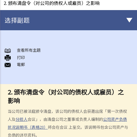
2. 颁布清盘令（对公司的债权人或雇员）之影响
选择副题
破产
A. 破产诉讼简介
查看所有主題
打印
B. 问与答
電郵
1. 破产诉讼是否只可以由债权人提出？（附有提交诉讼文件的程序简
介）
2. 破产管理署之主要职责是甚么？
2. 颁布清盘令（对公司的债权人或雇员）之
3. 我可否于破产管理署找到某人之破产纪录？
影响
4. 破产会带来什么后果？
5. 破产人是否需要交出所有收入予受托人？
当公司已被法庭颁令清盘，该公司的债权人会获邀出席「第一次债权
6. 在破产令颁布后，破产人必须履行甚么义务或工作？他们亦须避免进
人及
分担人
会议」，由清盘公司之董事或负责人编制的
公司资产负债
行甚么活动？
状况说明书（表格23）
将会在会议 上呈交。该说明书包含公司资产与
7. 当法庭颁布破产令后，债权人可采取甚么行动？
负债的详尽资料。