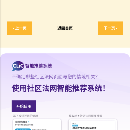
7.如T先生携同10,000元现金潜逃往中国，他可能要承受甚么法律责任？
8.如T先生将其私家车送给兄长，他可能要承受甚么法律责任？
9.当法庭向T先生颁布破产令后，ABC银行可采取甚么行动?
‹ 上一页
返回首页
下一页 ›
10. T先生的破产令几时会被解除？
11. T先生可否向法庭申请提早解除破产令?
个人自愿安排（或称「债务重组」）
1.如债务人不想为欠债而破产，是否有其他选择？
2. 个人自愿安排"IVA"有甚么好处？（附有IVA申请程序简介）
3. IVA建议书应包含甚么内容？
不确定哪些社区法网页面与您的情境相关？
4. 如IVA建议书获得通过，债务人将会承担甚么后果？
使用社区法网智能推荐系统！
5. 举例说明
1. 以M小姐之个案而言，IVA如何比破产优胜？
2. 于 IVA申请过程中，M小姐需要做些甚么工作？
开始使用
3.M小姐之 IVA建议书应包含甚么内容？
4.债权人会议之过程是怎样？
5. 如M小姐之 IVA建议书获通过，她需要承担甚么责任？