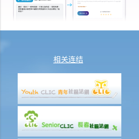
6. 债权人会议中之议决能否被推翻？
7. 于IVA之执行期间，M小姐可否避免面对破产诉讼？
公司清盘
A. 哪类公司可被清盘？
1. 就上述问题，倘若「ABC 贸易公司」拒绝偿还所欠债务，我可否针对
此公司而提交清盘呈请书 ？
相关连结
B. 提交清盘呈请书时要注意之事项
1. 提交清盘呈请书之程序简述
2. 清盘呈请书应包含哪些内容？
3. 我已就债项问题获得法庭之判决，惟该公司仍然拒绝还债。我应否提
出清盘呈请？
4. 除债权人外，还有何人可提出清盘呈请？
5. 我是某公司之董事及小股东 ，而 公司大股东一向将本人摒除于公司
管理层之外。我能否提出清盘呈请？
6. 我知道有另一位债权人已经提交将该公司清盘的呈请书，我是否仍需