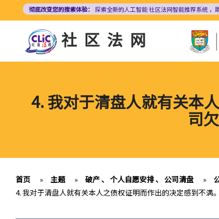
跳
彻底改变您的搜索体验：
探索全新的人工智能
社区法网智能推荐系统
，
转
到
社区法网
主
要
内
容
4. 我对于清盘人就有关
司欠
首页
»
主题
»
破产 、 个人自愿安排 、 公司清盘
»
4. 我对于清盘人就有关本人之债权证明而作出的决定感到不