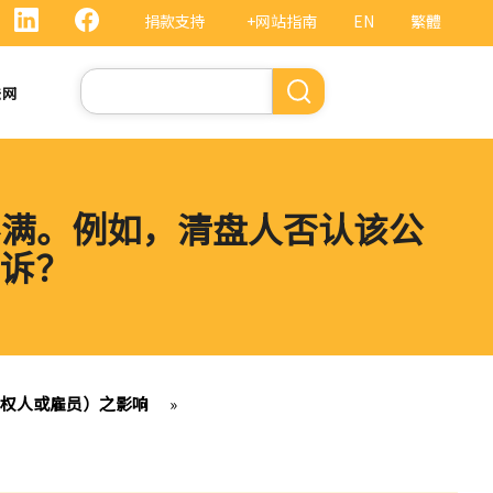
捐款支持
+网站指南
EN
繁體
搜
法网
索
不满。例如，清盘人否认该公
诉？
债权人或雇员）之影响
»