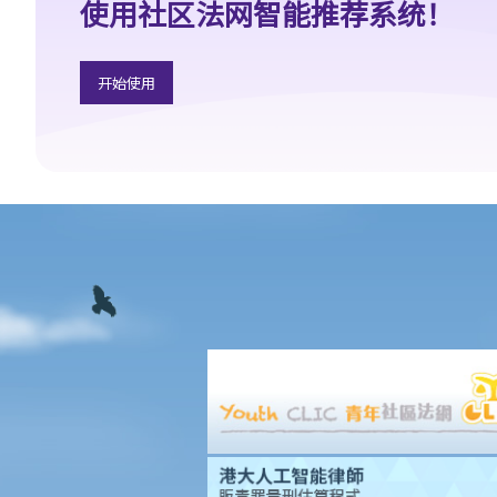
使用社区法网智能推荐系统！
9. 如果我被拖欠薪金，我可否向老板提出破产诉讼？
10. 破产人于何时才能获法庭解除破产令？当破产令解除后，破产人
是否仍需要偿还债项？
开始使用
11. 破产诉讼可牵涉到甚么刑事罪行？
C. 举例说明
1. ABC银行可否于现阶段提出破产呈请？
2. 如法定要求偿债书不能送交到T先生手上，又或他蓄意逃避接收此
偿债书，ABC银行可采取甚么行动？
3. 除必须有效地将法定要求偿债书送交 T先生，ABC银行还须符合甚
么条件才可提交破产呈请书？
4. 于破产呈请之法庭聆讯中，T先生表示因长期逗留于中国大陆，而
没有收到法定要求偿债书，并只于聆讯前两日才收到有关破产呈请
书。T先生可否藉此向法庭请求暂停或撤销诉讼？
5. 如法庭向 T先生颁布破产令，他会面对甚么后果？
6.破产会否影响T先生的工作？
7.如T先生携同10,000元现金潜逃往中国，他可能要承受甚么法律责