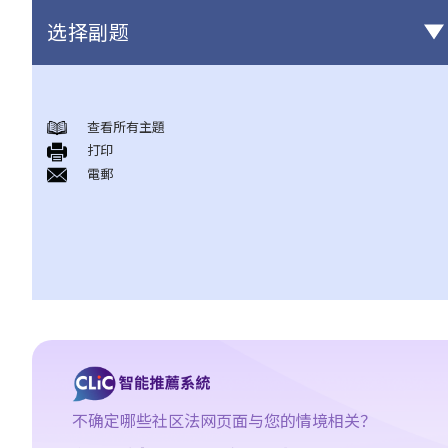
选择副题
破产
查看所有主題
A. 破产诉讼简介
打印
B. 问与答
電郵
1. 破产诉讼是否只可以由债权人提出？（附有提交诉讼文件的程序
简介）
2. 破产管理署之主要职责是甚么？
3. 我可否于破产管理署找到某人之破产纪录？
4. 破产会带来什么后果？
5. 破产人是否需要交出所有收入予受托人？
6. 在破产令颁布后，破产人必须履行甚么义务或工作？他们亦须避
免进行甚么活动？
7. 当法庭颁布破产令后，债权人可采取甚么行动？
不确定哪些社区法网页面与您的情境相关？
8. 出售破产人资产后的偿付顺序是如何？