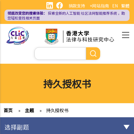
跳
捐款支持
+网站指南
EN
繁體
转
彻底改变您的搜索体验：
探索全新的人工智能
社区法网智能推荐系统
，助
到
您轻松查找相关页面
主
要
内
容
搜
索
持久授权书
首页
»
主题
»
持久授权书
选择副题