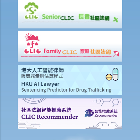
授权人被确诊为精神上无行为能力。但受权人仍没有把持久授权书拿到
法院申请注册。那么，受权人可以行使该持久授权书载有的权力吗？毕
竟持久授权书规定它将在授权人被确诊患有痴呆（失智）症之时开始生
效。看来即使受权人违反有关注册的规定，他/她并没有做错甚么。那
么，注册是多余的吗？
7. 撤销持久授权
a. 由授权人撤销持久授权
1. 我于数年前签署了一份持久授权书，委任我的长子为受权人。不过，
最近我注意到他沉溺赌博，我已不再信任他。我现在想要任命我的小女
儿作为受权人。我应该怎样做？
b. 其他情况下撤销持久授权
8. 持久授权书的主要优点
订立持久授权书的要求和步骤
1. 采用订明格式
a. 订明格式