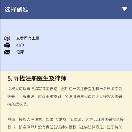
选择副题
甚么是持久授权书？
持久授权书的精要和它可达致的实效
查看所有主題
1. 相关法律
打印
電郵
1. 我年纪已老，打算让儿子替我照顾我的财政事务。他是一位好人，我
也完全信任他。我知道有一种叫一般授权书的东西，可让我的受权人做
任何合法的事。我也知道它简单、直接、有效，涉及的法律费用也不
5. 寻找注册医生及律师
多。对我来说，这应该是完美的解决方案吧？
2. 受权人的权限、责任和法律责任
授权人可以自行填写订明表格，然后在一名注册医生和一名律师面前
签署。一般来说，应该不难找到一名注册医生和律师见证授权人签署
a. 权限
持久授权书。
1. 我的一位律师朋友告诉我有关一种叫持久授权书的东西，可让我在精
神上失去行为能力时，有人照顾我的财政事务。这似乎是个好主意。那
然而，授权人应注意，如果他/她找一名律师，纯粹见证其签署持久授
我只要签署一份持久授权书，委任我的儿子作为受权人，他便可以替我
权书，该名律师并没有责任就该持久授权书提供法律意见。鉴于持久
打点一切事务，对吗？