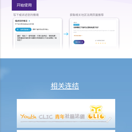
书，我的儿子就可以顺利成为受权人吧？
开始使用
b. 以信讬法团为受权人
5. 多于一名受权人？
a. 共同行事
b. 共同和各别行事
1. 我年纪已老，想要订立一份持久授权书。我有三位已成年的子女，他
们都是优秀和值得信赖的人。但若我变得精神上无行为能力，我希望能
让我的妻子处理我的财政事务。
6. 注册及通知
相关连结
a. 注册持久授权书
b. 申请注册与完成注册之间的事宜
c. 就注册持久授权书作出通知
1. 假设授权人在其持久授权书内指定，持久授权书将在授权人被确诊患
有痴呆（失智）症之时开始生效。数年后，授权人出现了痴呆（失智）
症的徵状。不过，受权人没有把持久授权书拿到法院申请注册。其后，