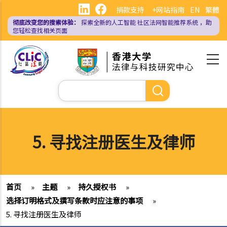
跳
捐款支持
+网站指南
EN
繁體
转
彻底改变您的搜索体验：
探索全新的人工智能
社区法网智能推荐系统
，助
到
您轻松查找相关页面
主
要
内
容
搜
索
5. 寻找注册医生及律师
首页
»
主题
»
持久授权书
»
选择订明格式及撰写条款时应注意的事项
»
5. 寻找注册医生及律师