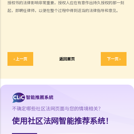
授权书的法律影响非常重要，授权人应在有意作出持久授权的那一刻
b. 责任和法律责任
起，即聘任律师，以便在整个过程中得到适当的法律指导和意见。
1. 我的父母年纪已老，他们想要任命我为他们持久授权书内的受权人。
当然我很乐意帮忙。我也知道假如有一天他们变得精神上无行为能力，
我需要照顾他们的财政事务。但我应当如何行使我的权力呢？家里还有
其他兄弟姐妹，我可不想因为父母的资产管理问题而使大家不和。坦白
说，我更不想其他兄弟姐妹指责我未有妥善管理父母的资产。
‹ 上一页
返回首页
下一页 ›
3. 监察受权人
1. 有关持久授权书的想法听起来不错。但我还是有点犹豫。如果我的受
权人心肠变坏，而我已变得精神上无行为能力，那我有甚么保障？
4. 受权人的资格
a. 以个人为受权人
不确定哪些社区法网页面与您的情境相关？
1. 我年纪已老，想要订立一份持久授权书，以便在我变为精神上无行为
使用社区法网智能推荐系统！
能力时，我的儿子可处理我的财政事务。我的儿子是一名律师，而媳妇
是一名医生。事情应该很易办吧，只要他们见证我签署那份持久授权