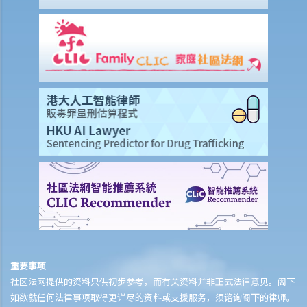
授权人被确诊为精神上无行为能力。但受权人仍没有把持久授权书拿到
法院申请注册。那么，受权人可以行使该持久授权书载有的权力吗？毕
竟持久授权书规定它将在授权人被确诊患有痴呆（失智）症之时开始生
效。看来即使受权人违反有关注册的规定，他/她并没有做错甚么。那
么，注册是多余的吗？
7. 撤销持久授权
a. 由授权人撤销持久授权
1. 我于数年前签署了一份持久授权书，委任我的长子为受权人。不过，
最近我注意到他沉溺赌博，我已不再信任他。我现在想要任命我的小女
儿作为受权人。我应该怎样做？
b. 其他情况下撤销持久授权
8. 持久授权书的主要优点
订立持久授权书的要求和步骤
重要事项
1. 采用订明格式
社区法网提供的资料只供初步参考，而有关资料并非正式法律意见。阁下
如欲就任何法律事项取得更详尽的资料或支援服务，须谘询阁下的律师。
a. 订明格式