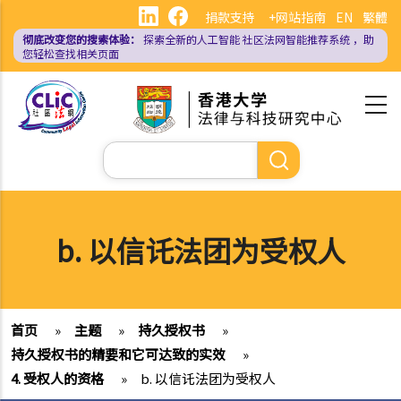
跳
捐款支持
+网站指南
EN
繁體
转
彻底改变您的搜索体验：
探索全新的人工智能
社区法网智能推荐系统
，助
到
您轻松查找相关页面
主
要
内
容
搜
索
b. 以信讬法团为受权人
首页
»
主题
»
持久授权书
»
持久授权书的精要和它可达致的实效
»
4. 受权人的资格
»
b. 以信讬法团为受权人