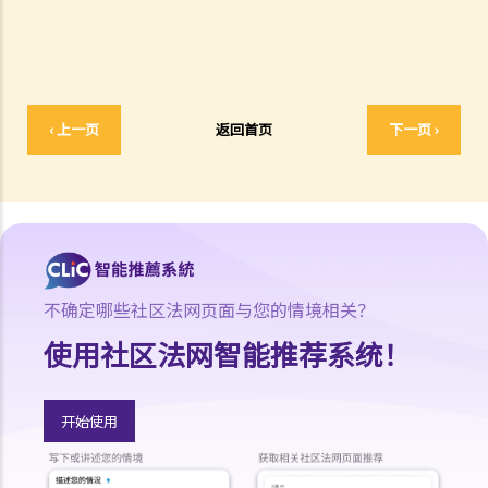
b. 责任和法律责任
1. 我的父母年纪已老，他们想要任命我为他们持久授权书内的受权人。
当然我很乐意帮忙。我也知道假如有一天他们变得精神上无行为能力，
‹ 上一页
返回首页
下一页 ›
我需要照顾他们的财政事务。但我应当如何行使我的权力呢？家里还有
其他兄弟姐妹，我可不想因为父母的资产管理问题而使大家不和。坦白
说，我更不想其他兄弟姐妹指责我未有妥善管理父母的资产。
3. 监察受权人
1. 有关持久授权书的想法听起来不错。但我还是有点犹豫。如果我的受
权人心肠变坏，而我已变得精神上无行为能力，那我有甚么保障？
不确定哪些社区法网页面与您的情境相关？
4. 受权人的资格
使用社区法网智能推荐系统！
a. 以个人为受权人
1. 我年纪已老，想要订立一份持久授权书，以便在我变为精神上无行为
开始使用
能力时，我的儿子可处理我的财政事务。我的儿子是一名律师，而媳妇
是一名医生。事情应该很易办吧，只要他们见证我签署那份持久授权