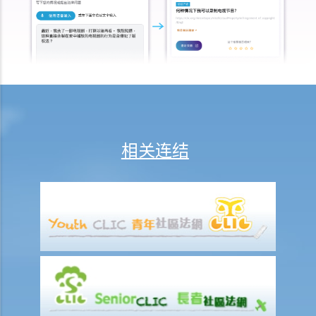
书，我的儿子就可以顺利成为受权人吧？
b. 以信讬法团为受权人
5. 多于一名受权人？
a. 共同行事
b. 共同和各别行事
1. 我年纪已老，想要订立一份持久授权书。我有三位已成年的子女，他
们都是优秀和值得信赖的人。但若我变得精神上无行为能力，我希望能
相关连结
让我的妻子处理我的财政事务。
6. 注册及通知
a. 注册持久授权书
b. 申请注册与完成注册之间的事宜
c. 就注册持久授权书作出通知
1. 假设授权人在其持久授权书内指定，持久授权书将在授权人被确诊患
有痴呆（失智）症之时开始生效。数年后，授权人出现了痴呆（失智）
症的徵状。不过，受权人没有把持久授权书拿到法院申请注册。其后，