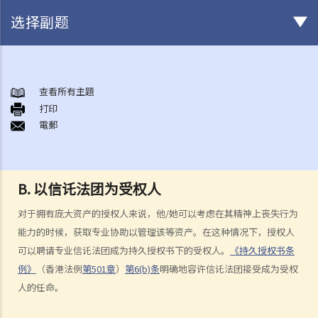
选择副题
甚么是持久授权书？
持久授权书的精要和它可达致的实效
查看所有主題
1. 相关法律
打印
電郵
1. 我年纪已老，打算让儿子替我照顾我的财政事务。他是一位好人，我
也完全信任他。我知道有一种叫一般授权书的东西，可让我的受权人做
任何合法的事。我也知道它简单、直接、有效，涉及的法律费用也不
B. 以信讬法团为受权人
多。对我来说，这应该是完美的解决方案吧？
2. 受权人的权限、责任和法律责任
对于拥有庞大资产的授权人来说，他/她可以考虑在其精神上丧失行为
能力的时候，获取专业协助以管理该等资产。在这种情况下，授权人
a. 权限
可以聘请专业信讬法团成为持久授权书下的受权人。
《持久授权书条
1. 我的一位律师朋友告诉我有关一种叫持久授权书的东西，可让我在精
例》
（香港法例
第501章
）
第6(b)条
明确地容许信讬法团接受成为受权
神上失去行为能力时，有人照顾我的财政事务。这似乎是个好主意。那
人的任命。
我只要签署一份持久授权书，委任我的儿子作为受权人，他便可以替我
打点一切事务，对吗？