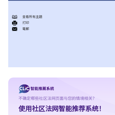
甚么是持久授权书？
持久授权书的精要和它可达致的实效
查看所有主題
打印
1. 相关法律
電郵
1. 我年纪已老，打算让儿子替我照顾我的财政事务。他是一位好
人，我也完全信任他。我知道有一种叫一般授权书的东西，可让我
的受权人做任何合法的事。我也知道它简单、直接、有效，涉及的
法律费用也不多。对我来说，这应该是完美的解决方案吧？
2. 受权人的权限、责任和法律责任
a. 权限
1. 我的一位律师朋友告诉我有关一种叫持久授权书的东西，可让我
在精神上失去行为能力时，有人照顾我的财政事务。这似乎是个好
主意。那我只要签署一份持久授权书，委任我的儿子作为受权人，
不确定哪些社区法网页面与您的情境相关？
他便可以替我打点一切事务，对吗？
使用社区法网智能推荐系统！
b. 责任和法律责任