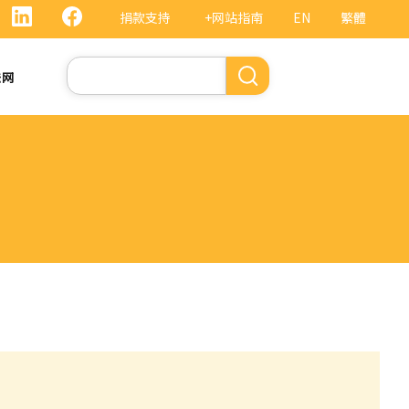
捐款支持
+网站指南
EN
繁體
搜
法网
索