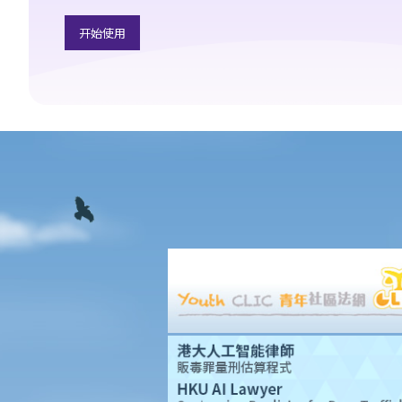
1. 我的父母年纪已老，他们想要任命我为他们持久授权书内的受权
人。当然我很乐意帮忙。我也知道假如有一天他们变得精神上无行
开始使用
为能力，我需要照顾他们的财政事务。但我应当如何行使我的权力
呢？家里还有其他兄弟姐妹，我可不想因为父母的资产管理问题而
使大家不和。坦白说，我更不想其他兄弟姐妹指责我未有妥善管理
父母的资产。
3. 监察受权人
1. 有关持久授权书的想法听起来不错。但我还是有点犹豫。如果我
的受权人心肠变坏，而我已变得精神上无行为能力，那我有甚么保
障？
4. 受权人的资格
a. 以个人为受权人
1. 我年纪已老，想要订立一份持久授权书，以便在我变为精神上无
行为能力时，我的儿子可处理我的财政事务。我的儿子是一名律
师，而媳妇是一名医生。事情应该很易办吧，只要他们见证我签署
那份持久授权书，我的儿子就可以顺利成为受权人吧？