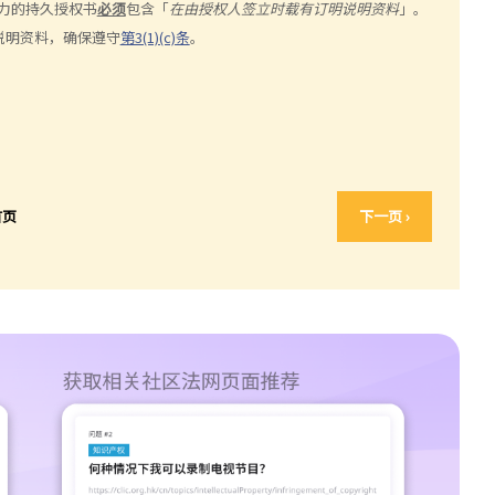
力的持久授权书
必须
包含「
在由授权人签立时载有订明说明资料
」。
说明资料，确保遵守
第3(1)(c)条
。
首页
下一页 ›