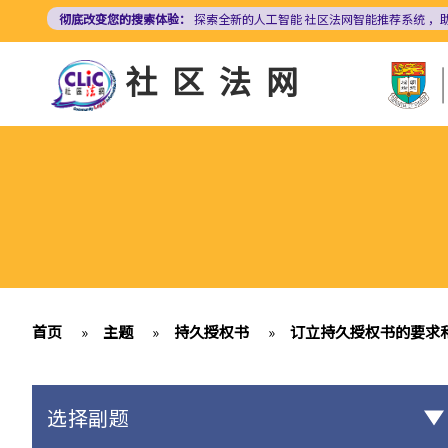
跳
彻底改变您的搜索体验：
探索全新的人工智能
社区法网智能推荐系统
，
转
到
社区法网
主
要
内
容
首页
»
主题
»
持久授权书
»
订立持久授权书的要求
选择副题