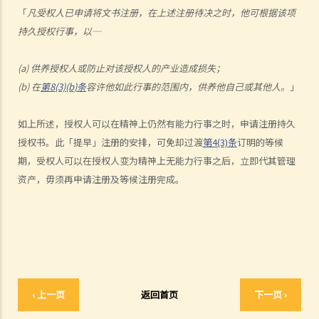
我只要签署一份持久授权书，委任我的儿子作为受权人，他便可以替我
「
凡受权人已申请将文书注册，在上述注册待决之时，他可根据该项
打点一切事务，对吗？
持久授权行事，以─
b. 责任和法律责任
(a) 供养授权人或防止对该授权人的产业造成损失；
1. 我的父母年纪已老，他们想要任命我为他们持久授权书内的受权人。
(b) 在
第8(3)(b)条
容许他如此行事的范围内，供养他自己或其他人。
」
当然我很乐意帮忙。我也知道假如有一天他们变得精神上无行为能力，
我需要照顾他们的财政事务。但我应当如何行使我的权力呢？家里还有
如上所述，授权人可以在精神上仍然有能力行事之时，申请注册持久
其他兄弟姐妹，我可不想因为父母的资产管理问题而使大家不和。坦白
授权书。此「提早」注册的安排，可免却过渡
第4(3)条
订明的等候
说，我更不想其他兄弟姐妹指责我未有妥善管理父母的资产。
期，受权人可以在授权人变为精神上无能力行事之后，立即代其管理
3. 监察受权人
资产，毋须再申请注册及等候注册完成。
1. 有关持久授权书的想法听起来不错。但我还是有点犹豫。如果我的受
权人心肠变坏，而我已变得精神上无行为能力，那我有甚么保障？
4. 受权人的资格
a. 以个人为受权人
1. 我年纪已老，想要订立一份持久授权书，以便在我变为精神上无行为
‹ 上一页
返回首页
下一页 ›
能力时，我的儿子可处理我的财政事务。我的儿子是一名律师，而媳妇