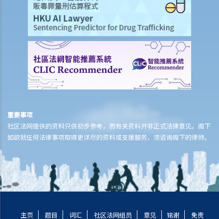
a. 订明格式
b. 表格1或表格2？
2. 由授权人和受权人签立
a. 由授权人签立
b. 由受权人签立
c. 多于一名受权人的签立方式
1. 我年纪已老，想让我的女儿在我变为精神上无行为能力时处理我的财
政事务。我知道有一种叫持久授权书的东西，可让我委讬一位受权人，
重要事项
社区法网提供的资料只供初步参考，而有关资料并非正式法律意见。阁下
假若我患上痴呆（失智）症，受权人就可以处理我的财政事务。这个主
如欲就任何法律事项取得更详尽的资料或支援服务，须谘询阁下的律师。
意听起来不错。那我可以只写几句话以确认委讬，然后签名，或许再找
一个朋友见证我的签名，就一切都办妥了？
3. 说明资料
4. 受权人的权限
5. 对受权人的限制及通知获指名的人
a. 对受权人的限制
主页
题目
词汇
社区法网组员
意见
铭谢
免责