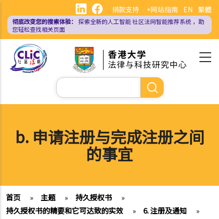
跳
捐款支持
+网站指南
EN
繁體
转
彻底改变您的搜索体验：
探索全新的人工智能
社区法网智能推荐系统
，助
到
您轻松查找相关页面
主
要
内
容
搜
索
b. 申请注册与完成注册之间
的事宜
首页
»
主题
»
持久授权书
»
持久授权书的精要和它可达致的实效
»
6. 注册及通知
»