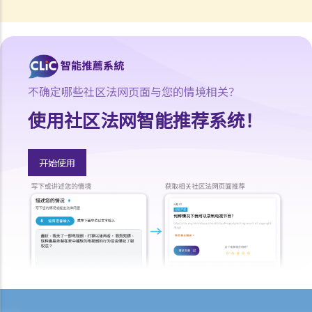
是一名医生。事情应该很易办吧，只要他们见证我签署那份持久授权
书，我的儿子就可以顺利成为受权人吧？
b. 以信讬法团为受权人
5. 多于一名受权人？
不确定哪些社区法网页面与您的情境相关？
a. 共同行事
使用社区法网智能推荐系统！
b. 共同和各别行事
1. 我年纪已老，想要订立一份持久授权书。我有三位已成年的子女，他
们都是优秀和值得信赖的人。但若我变得精神上无行为能力，我希望能
开始使用
让我的妻子处理我的财政事务。
6. 注册及通知
a. 注册持久授权书
b. 申请注册与完成注册之间的事宜
c. 就注册持久授权书作出通知
1. 假设授权人在其持久授权书内指定，持久授权书将在授权人被确诊患
有痴呆（失智）症之时开始生效。数年后，授权人出现了痴呆（失智）