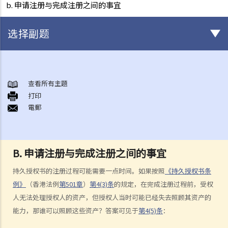
b. 申请注册与完成注册之间的事宜
选择副题
甚么是持久授权书？
持久授权书的精要和它可达致的实效
查看所有主題
1. 相关法律
打印
電郵
1. 我年纪已老，打算让儿子替我照顾我的财政事务。他是一位好人，我
也完全信任他。我知道有一种叫一般授权书的东西，可让我的受权人做
任何合法的事。我也知道它简单、直接、有效，涉及的法律费用也不
B. 申请注册与完成注册之间的事宜
多。对我来说，这应该是完美的解决方案吧？
2. 受权人的权限、责任和法律责任
持久授权书的注册过程可能需要一点时间。如果按照
《持久授权书条
例》
（香港法例
第501章
）
第4(3)条
的规定，在完成注册过程前，受权
a. 权限
人无法处理授权人的资产，但授权人当时可能已经失去照顾其资产的
1. 我的一位律师朋友告诉我有关一种叫持久授权书的东西，可让我在精
能力，那谁可以照顾这些资产？答案可见于
第4(5)条
：
神上失去行为能力时，有人照顾我的财政事务。这似乎是个好主意。那