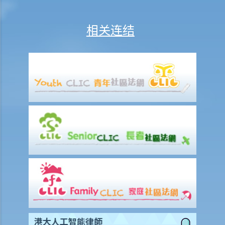
症的徵状。不过，受权人没有把持久授权书拿到法院申请注册。其后，
授权人被确诊为精神上无行为能力。但受权人仍没有把持久授权书拿到
相关连结
法院申请注册。那么，受权人可以行使该持久授权书载有的权力吗？毕
竟持久授权书规定它将在授权人被确诊患有痴呆（失智）症之时开始生
效。看来即使受权人违反有关注册的规定，他/她并没有做错甚么。那
么，注册是多余的吗？
7. 撤销持久授权
a. 由授权人撤销持久授权
1. 我于数年前签署了一份持久授权书，委任我的长子为受权人。不过，
最近我注意到他沉溺赌博，我已不再信任他。我现在想要任命我的小女
儿作为受权人。我应该怎样做？
b. 其他情况下撤销持久授权
8. 持久授权书的主要优点
订立持久授权书的要求和步骤
1. 采用订明格式