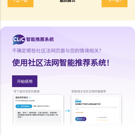
‹ 上一页
返回首页
下一页 ›
书，我的儿子就可以顺利成为受权人吧？
b. 以信讬法团为受权人
5. 多于一名受权人？
a. 共同行事
b. 共同和各别行事
1. 我年纪已老，想要订立一份持久授权书。我有三位已成年的子女，他
不确定哪些社区法网页面与您的情境相关？
们都是优秀和值得信赖的人。但若我变得精神上无行为能力，我希望能
使用社区法网智能推荐系统！
让我的妻子处理我的财政事务。
6. 注册及通知
开始使用
a. 注册持久授权书
b. 申请注册与完成注册之间的事宜
c. 就注册持久授权书作出通知
1. 假设授权人在其持久授权书内指定，持久授权书将在授权人被确诊患
有痴呆（失智）症之时开始生效。数年后，授权人出现了痴呆（失智）
症的徵状。不过，受权人没有把持久授权书拿到法院申请注册。其后，