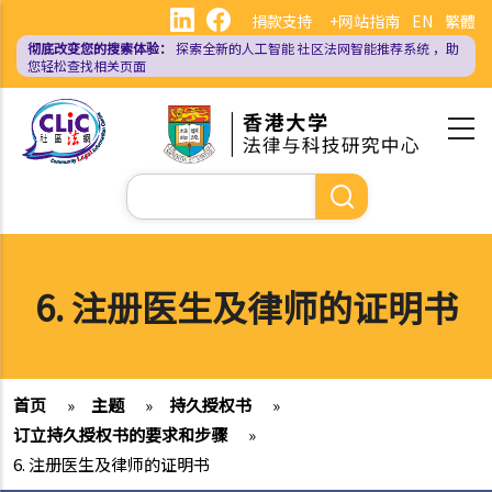
跳
捐款支持
+网站指南
EN
繁體
转
彻底改变您的搜索体验：
探索全新的人工智能
社区法网智能推荐系统
，助
到
您轻松查找相关页面
主
要
内
容
搜
索
6. 注册医生及律师的证明书
首页
»
主题
»
持久授权书
»
订立持久授权书的要求和步骤
»
6. 注册医生及律师的证明书