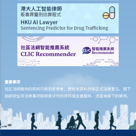
b. 表格1或表格2？
2. 由授权人和受权人签立
a. 由授权人签立
b. 由受权人签立
c. 多于一名受权人的签立方式
1. 我年纪已老，想让我的女儿在我变为精神上无行为能力时处理我的财
政事务。我知道有一种叫持久授权书的东西，可让我委讬一位受权人，
假若我患上痴呆（失智）症，受权人就可以处理我的财政事务。这个主
意听起来不错。那我可以只写几句话以确认委讬，然后签名，或许再找
重要事项
一个朋友见证我的签名，就一切都办妥了？
社区法网提供的资料只供初步参考，而有关资料并非正式法律意见。阁下
3. 说明资料
如欲就任何法律事项取得更详尽的资料或支援服务，须谘询阁下的律师。
4. 受权人的权限
5. 对受权人的限制及通知获指名的人
a. 对受权人的限制
b. 通知获指名的人