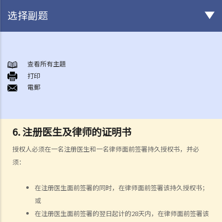
选择副题
甚么是持久授权书？
持久授权书的精要和它可达致的实效
查看所有主題
1. 相关法律
打印
電郵
1. 我年纪已老，打算让儿子替我照顾我的财政事务。他是一位好人，我
也完全信任他。我知道有一种叫一般授权书的东西，可让我的受权人做
任何合法的事。我也知道它简单、直接、有效，涉及的法律费用也不
6. 注册医生及律师的证明书
多。对我来说，这应该是完美的解决方案吧？
2. 受权人的权限、责任和法律责任
授权人必须在一名注册医生和一名律师面前签署持久授权书，并必
须：
a. 权限
1. 我的一位律师朋友告诉我有关一种叫持久授权书的东西，可让我在精
在注册医生面前签署的同时，在律师面前签署该持久授权书；
神上失去行为能力时，有人照顾我的财政事务。这似乎是个好主意。那
或
我只要签署一份持久授权书，委任我的儿子作为受权人，他便可以替我
在注册医生面前签署的翌日起计的28天内，在律师面前签署该
打点一切事务，对吗？