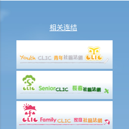
授权人被确诊为精神上无行为能力。但受权人仍没有把持久授权书拿到
法院申请注册。那么，受权人可以行使该持久授权书载有的权力吗？毕
竟持久授权书规定它将在授权人被确诊患有痴呆（失智）症之时开始生
相关连结
效。看来即使受权人违反有关注册的规定，他/她并没有做错甚么。那
么，注册是多余的吗？
7. 撤销持久授权
a. 由授权人撤销持久授权
1. 我于数年前签署了一份持久授权书，委任我的长子为受权人。不过，
最近我注意到他沉溺赌博，我已不再信任他。我现在想要任命我的小女
儿作为受权人。我应该怎样做？
b. 其他情况下撤销持久授权
8. 持久授权书的主要优点
订立持久授权书的要求和步骤
1. 采用订明格式
a. 订明格式