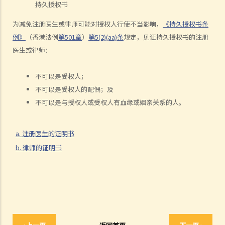
持久授权书
b. 责任和法律责任
为减免注册医生或律师可能对授权人行使不当影响，
《持久授权书条
1. 我的父母年纪已老，他们想要任命我为他们持久授权书内的受权人。
例》
（香港法例
第501章
）
第5(2)(aa)条
规定，见证持久授权书的注册
当然我很乐意帮忙。我也知道假如有一天他们变得精神上无行为能力，
医生或律师：
我需要照顾他们的财政事务。但我应当如何行使我的权力呢？家里还有
其他兄弟姐妹，我可不想因为父母的资产管理问题而使大家不和。坦白
不可以是受权人；
说，我更不想其他兄弟姐妹指责我未有妥善管理父母的资产。
不可以是受权人的配偶；及
不可以是与授权人或受权人有血缘或姻亲关系的人。
3. 监察受权人
1. 有关持久授权书的想法听起来不错。但我还是有点犹豫。如果我的受
a. 注册医生的证明书
权人心肠变坏，而我已变得精神上无行为能力，那我有甚么保障？
b. 律师的证明书
4. 受权人的资格
a. 以个人为受权人
1. 我年纪已老，想要订立一份持久授权书，以便在我变为精神上无行为
能力时，我的儿子可处理我的财政事务。我的儿子是一名律师，而媳妇
是一名医生。事情应该很易办吧，只要他们见证我签署那份持久授权