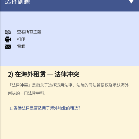
选择副题
签署租约之前应注意的事项
1. 香港有甚么政府部门专门处理有关租赁的事项？假若在租赁事项上出
查看所有主題
打印
现纠纷／问题，应向那一个部门求助？
電郵
2. 有关政府物业（例如公屋单位或政府商场铺位）的租务问题，我怎样
能获得更多资料？
3. 「租赁」（tenancy）和「特许权」（licence）有甚么分别？
2) 在海外租赁 — 法律冲突
4. 我可以转换或使用我的物业（或其分隔式房间）批出短期租约/特许权
以提供房间或床位（类似于Airbnb住宿或「胶囊旅馆」）吗？
「法律冲突」是指关于选择适用法律、法院的司法管辖权及承认海外
5. 当双方签署正式租约之前，业主有时会要求租客签署一份类似临时租
判决的一门法律学科。
约的文件（可能会被称为「租契协议」或「租约确定书」）。签署这份
文件有甚麽后果？
1. 香港法律是否适用于海外物业的租赁？
6. 我可否出租或以其他方式容许占用人入住《房屋条例》下的资助房屋
（例如公屋或居者有其屋计划）？
7. 外国人可以在香港租用物业吗？