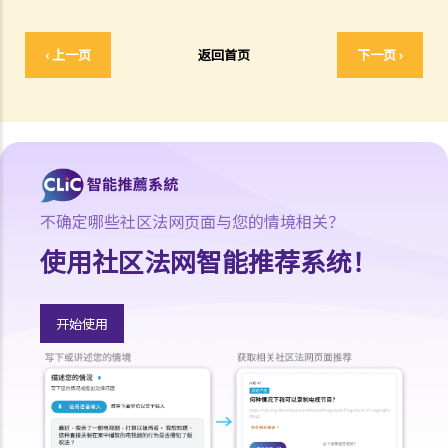
8. 如果我是公司派遣来香港工作的外国人，我在本地定立租用单位时有
什么需要特别注意？
‹ 上一页
返回首页
下一页 ›
9. 部份处所的地契中载有承诺、条款及细则不容许占用人出租作住宅用
途 (例如：已登记或非登记寮屋、天台违例建筑物、工业大厦、货柜屋
或农地上的帐篷车)。涉及这类处所的租约具法律约束力吗？
判决摘要1：若欠缺租约必须具备的条款，便不构成具法律约束力的合
约 (World Food Fair Ltd 诉 Hong Kong Island Development Ltd)
判决摘要2：无就租赁物业于租赁期间适合居住或适合租客使用的隐含
不确定哪些社区法网页面与您的情境相关？
保证（陈敏庄 诉 唐帜章）
判决摘要3：干扰安宁享用需要对物业的享用造成一定程度的实质性物
使用社区法网智能推荐系统！
理干扰（Ridge Ltd 诉 Golden Castle Ltd）
判决摘要4：业主在签署租约之后同意的事情在法律上很可能没有约束
开始使用
力（纪秋月 诉 蔡家荣）
在签署租约之后，应该如何处理该等文件？
1. 如何计算租约的印花税？
2. 假若没有为租约加盖印花，会有甚么后果？
3. 为甚么有些租约必须在土地注册处注册，有些则毋须注册？