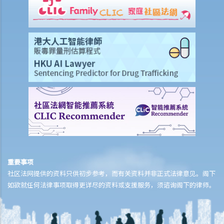
f) 租金调整
差饷、管理费及其他费用
追讨欠租及收楼
1. 我的租客已经欠租两个月，我怎样才可以追讨欠租及收回物业？
2. 我的租客已经欠租好几个月。我可否不诉诸法庭而破门入屋、丢掉租
客的物品及转换门锁，以收回物业？
3. 我的租客因轻微漏水问题或不适/干扰而拒绝支付或扣除了几个月的租
金。 他/她可以这样做吗？这是在追讨欠租/没收租赁权的案件中有效的
辩护理由吗？
4. 有关执达事务
判决摘要1：租客缴交租金的责任独立于租约中业主一方的承诺或责任
重要事项
(Charmway Development Ltd 诉 Long China Engineering Ltd)
社区法网提供的资料只供初步参考，而有关资料并非正式法律意见。阁下
判决摘要2：租客未按时支付租金或其他应付款项之利息条款是可执行
如欲就任何法律事项取得更详尽的资料或支援服务，须谘询阁下的律师。
的 (Luvpa Ltd 诉 Honor City HK Pharmacy Ltd)
使用或占用出租物业的一般守则
1. 为何必须确定物业的主要用途，例如「住宅」或「非住宅」用途，以