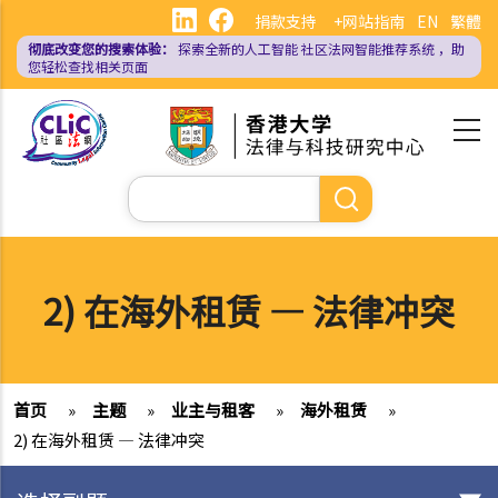
跳
捐款支持
+网站指南
EN
繁體
转
彻底改变您的搜索体验：
探索全新的人工智能
社区法网智能推荐系统
，助
到
您轻松查找相关页面
主
要
内
容
搜
索
2) 在海外租赁 — 法律冲突
首页
»
主题
»
业主与租客
»
海外租赁
»
2) 在海外租赁 — 法律冲突