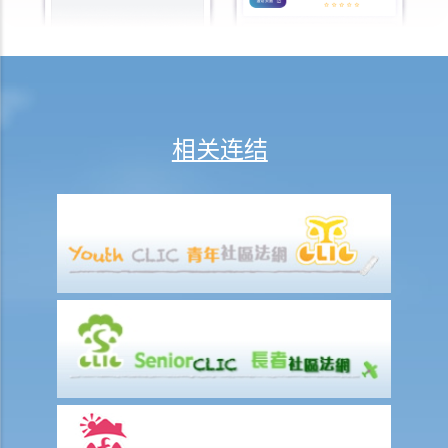
判决摘要：物业买卖是否受到租赁续租选择权约束取决于具体情况
(Chan Yiu Tong 诉 Wellmake Investments Ltd)
4. 物业税如何计算？
租金
相关连结
a) 概述
b) 免租期
c) 分摊租金
1. 租约订明须在每月1日预缴租金。租期即将在1月15日终止。租客须在
1月1日缴交整个月的租金吗？如要的话，业主要在之后要向租客退回1
月16日至31日期间的租金吗？
d) 缴付租金
1. 如果业主没有履行其维修责任， 租客可否扣起一部份租金？
2. 水龙头损坏了。业主有责任作维修，但拒绝这样做。我花了 $500 更
换新的水龙头。我可否少交 $500 租金？
e) 暂缓租金