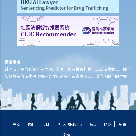
4. 我将会以其中一个「有效的解雇理由」 解雇我的职员。我是否需要给
予他预先通知或代通知金？
5. 假如我（作为一名雇员）现正面对「不合理解雇」或「不合理地更改
雇佣合约内之条款」的问题，我怎样保障自己的权利？
6. 假如我被老板不合理及不合法地解雇，我怎样保障自己的权利？
5. 雇主需要给予终止合约的理由吗？
5. 我签署接受聘用信后，如果在开始上班日期之前打算反口，是否需要
重要事项
给予通知期或支付代通知金？
社区法网提供的资料只供初步参考，而有关资料并非正式法律意见。阁下
3. 雇主是否有法律义务在雇佣关系结束后向雇员提供推荐信？ 他们在草
如欲就任何法律事项取得更详尽的资料或支援服务，须谘询阁下的律师。
拟该信的过程中是否有小心谨慎的责任？
2. 如果前雇员滥用机密数据，用作开展竞争生意，雇主可以做什么？
4. 终止雇佣合约的通知期可否包括法定的年假或产假？
7. 在暂停雇用期，我身为雇主需要付工资吗？
1. 雇主于何时需要向其雇员支付遣散费？
2. 雇主于何时需要向其雇员支付长期服务金？
主页
题目
词汇
社区法网组员
意见
铭谢
免责
3. 我将会终止其中一名雇员之雇佣合约。我可否利用过往对该雇员之强
声明