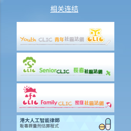
2. 发出通知终止合约
相关连结
2. 违例及刑罚
3. 代通知金
6. 暂停雇用
9. 不当地终止合约
1. 不合理解雇
1. 雇佣合约终止后的限制条款
2. 不合理更改雇佣合约条款
3. 不合理及不合法解雇
4. 不合理解雇的补偿
2. 我怀疑公司内某销售员不断将客户资料给予本公司的竞争对手，所以
我想解雇此职员。我可否不给予他预先通知（或代通知金）而立刻解雇
他？
2. 我是一名办公室文员，但老板经常指令我在货仓内搬运重物，我认为
此工作与我的职责不符，而老板亦没有在我面试时说明此项职责。我可
否不给予他预先通知（或代通知金）而辞职？
3. 雇员几日没有上班，但没有给予理由，雇主可否实时解雇？