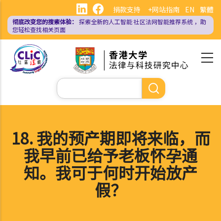
跳
捐款支持
+网站指南
EN
繁體
转
彻底改变您的搜索体验：
探索全新的人工智能
社区法网智能推荐系统
，助
到
您轻松查找相关页面
主
要
内
容
搜
索
18. 我的预产期即将来临，而
我早前已给予老板怀孕通
知。我可于何时开始放产
假？