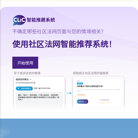
4. 我的工作地方突然被关闭，而自上个月起我便没有再收到薪金，我认
为公司的财政已陷入困境，而公司亦很可能面临清盘。我能否取回全部
（或部分）薪金？
5. 假如雇主面临破产 / 清盘，我可以从哪处获得协助？
不确定哪些社区法网页面与您的情境相关？
6. 如果我上班迟到，我的雇主可以扣除我的工资吗？
使用社区法网智能推荐系统！
7. 雇主可否单方面减少雇员的工资，安排无薪假，或更改雇佣合约条款
吗？
开始使用
8. 建筑及营造行业的总承判商有没有责任支付次承判商的雇员的工资？
9. 工资是否包括酌情发给的佣金或花红？
10. 雇主是否必须发放年终双粮或花红给雇员？
11. 如何计算年终酬金？我可于何时收取有关的款项？
C. 终止雇佣关系及所需之补偿
1. 实时终止雇佣合约
1. 推定终止雇佣合约
1. 终止固定期限合约
1. 缴付终止合约款项之时限