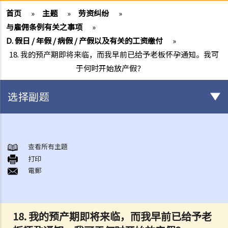
首页
»
主题
»
劳资纠纷
»
与雇佣条例有关之事项
»
D. 假日 / 年假 / 病假 / 产假以及有关的工资缴付
»
18. 我的预产期即将来临，而我早前已给予老板怀孕通知。我可
于何时开始放产假？
选择副题
与雇佣条例有关之事项
A. 「雇佣合约」之阐释
查看所有主題
打印
1. 雇佣合约的持续期是多久？
電郵
2. 甚麽是「连续性」雇佣合约？
1. 甚么情况下「连续性」雇佣会中断？
2. 如果连续雇佣关系中断，会有什么法律上的影响？
18. 我的预产期即将来临，而我早前已给予老
3. 雇主是否可以选择签订一系列较短且间断的雇佣合同，以避免向雇员