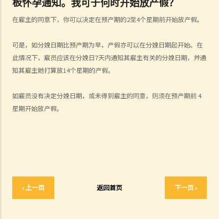
板怀孕通知。我可于何时开始放产假？
提供法定福利和权益？
在雇主的同意下，你可以决定在预产期的2至4个星期前开始放产假。
3. 如何分辨「雇佣合约」以及「独立承包商（或自雇人士）之服务合
约」？
可是，如分娩日期比预产期为早，产假亦可以在分娩日期起开始。在
4. 我接受了一份新聘约，并知道将于某日上班；而另一方面，我亦已给
此情况下，雇员应该在分娩日7天内通知其雇主有关的分娩日期，并通
予现职雇主一个月通知以辞去现有工作。在新工上任的一个星期前，我
知其雇主她打算放14个星期的产假。
收到新公司的电邮，表示暂时不能聘用我，其理由是需要引入新投资
者。因我经已辞去现有工作（而新职员亦已上班），我在离职时便成为
如雇员没有决定分娩日期，或未得到雇主的同意，则须在预产期前 4
失业人士。我可否向给予新聘约的公司采取法律行动或寻求补救方法？
星期开始放产假。
5. 数据及纪录
B. 薪酬
1. 我的秘书弄坏了我办公室的电脑，而我打算从她本月的薪金中扣除
$3,000 以作赔偿，我可否作此扣除？雇主在甚麽情况下才可扣减雇员薪
金？
‹ 上一页
返回首页
下一页 ›
2. 我上个月的薪金已被拖欠了十天，我的老板有否触犯法律？
3. 我已被拖欠了一个月薪金，而老板告诉我他已无能力支付薪金，他有
否违反雇佣合约？我可否即时终止雇佣合约以及提出索偿？