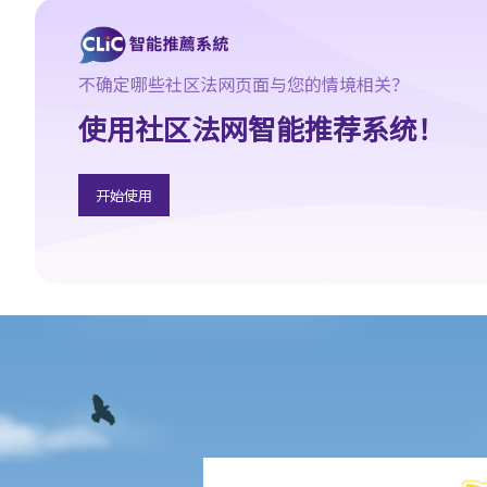
动或寻求补救方法？
5. 数据及纪录
不确定哪些社区法网页面与您的情境相关？
B. 薪酬
使用社区法网智能推荐系统！
1. 我的秘书弄坏了我办公室的电脑，而我打算从她本月的薪金中扣
除$3,000 以作赔偿，我可否作此扣除？雇主在甚麽情况下才可扣减
雇员薪金？
开始使用
2. 我上个月的薪金已被拖欠了十天，我的老板有否触犯法律？
3. 我已被拖欠了一个月薪金，而老板告诉我他已无能力支付薪金，
他有否违反雇佣合约？我可否即时终止雇佣合约以及提出索偿？
4. 我的工作地方突然被关闭，而自上个月起我便没有再收到薪金，
我认为公司的财政已陷入困境，而公司亦很可能面临清盘。我能否
取回全部（或部分）薪金？
5. 假如雇主面临破产 / 清盘，我可以从哪处获得协助？
6. 如果我上班迟到，我的雇主可以扣除我的工资吗？
7. 雇主可否单方面减少雇员的工资，安排无薪假，或更改雇佣合约
条款吗？