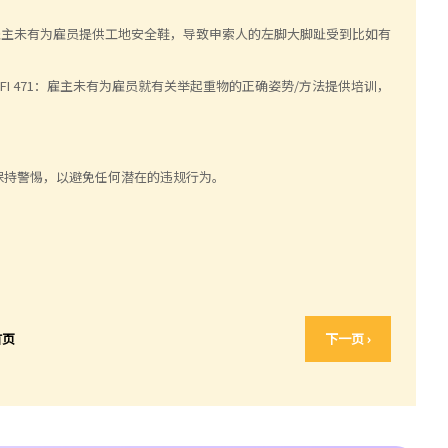
DCPI2136/2006)：雇主未有为雇员提供工地安全鞋，导致申索人的左脚大脚趾受到比如有
ther [2019] HKCFI 471：雇主未有为雇员就有关举起重物的正确姿势/方法提供培训，
。
保持警惕，以避免任何潜在的违规行为。
首页
下一页 ›