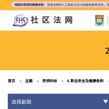
跳
彻底改变您的搜索体验：
探索全新的人工智能
社区法网智能推荐系统
，
转
到
社区法网
主
要
内
容
首页
»
主题
»
劳资纠纷
»
A. 职业安全及健康条例
选择副题