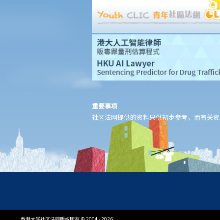
8. 建筑及营造行业的总承判商有没有责任支付次承判商的雇员的工
资？
9. 工资是否包括酌情发给的佣金或花红？
10. 雇主是否必须发放年终双粮或花红给雇员？
11. 如何计算年终酬金？我可于何时收取有关的款项？
C. 终止雇佣关系及所需之补偿
1. 实时终止雇佣合约
1. 推定终止雇佣合约
重要事项
社区法网提供的资料只供初步参考，而有关资
1. 终止固定期限合约
1. 缴付终止合约款项之时限
2. 发出通知终止合约
2. 违例及刑罚
3. 代通知金
6. 暂停雇用
9. 不当地终止合约
1. 不合理解雇
香港大学社区法网版权所有 © 2004 - 2026