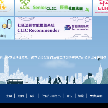
料并非正式法律意见。阁下如欲就任何法律事项取得更详尽的资料或支援服务
主页
题目
词汇
社区法网组员
意见
铭谢
免责声明