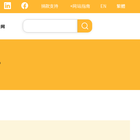
捐款支持
+网站指南
EN
繁體
搜
法网
索
？