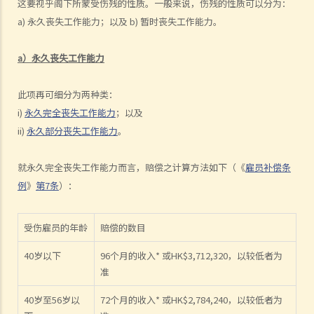
这要视乎阁下所蒙受伤残的性质。一般来说，伤残的性质可以分为：
3. 如何分辨「雇佣合约」以及「独立承包商（或自雇人士）之服务合
a) 永久丧失工作能力；以及 b) 暂时丧失工作能力。
约」？
4. 我接受了一份新聘约，并知道将于某日上班；而另一方面，我亦已给
a）永久丧失工作能力
予现职雇主一个月通知以辞去现有工作。在新工上任的一个星期前，我
收到新公司的电邮，表示暂时不能聘用我，其理由是需要引入新投资
此项再可细分为两种类：
者。因我经已辞去现有工作（而新职员亦已上班），我在离职时便成为
i)
永久完全丧失工作能力
；以及
失业人士。我可否向给予新聘约的公司采取法律行动或寻求补救方法？
ii)
永久部分丧失工作能力
。
5. 数据及纪录
B. 薪酬
就永久完全丧失工作能力而言，赔偿之计算方法如下（《
雇员补偿条
例
》
第7条
）：
1. 我的秘书弄坏了我办公室的电脑，而我打算从她本月的薪金中扣除
$3,000 以作赔偿，我可否作此扣除？雇主在甚麽情况下才可扣减雇员薪
金？
受伤雇员的年龄
赔偿的数目
2. 我上个月的薪金已被拖欠了十天，我的老板有否触犯法律？
40岁以下
96个月的收入* 或HK$3,712,320，以较低者为
3. 我已被拖欠了一个月薪金，而老板告诉我他已无能力支付薪金，他有
准
否违反雇佣合约？我可否即时终止雇佣合约以及提出索偿？
40岁至56岁以
72个月的收入* 或HK$2,784,240，以较低者为
4. 我的工作地方突然被关闭，而自上个月起我便没有再收到薪金，我认