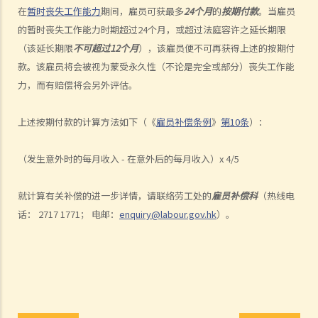
2. 违例及刑罚
在
暂时丧失工作能力
期间，雇员可获最多
24个月
的
按期付款
。当雇员
3. 代通知金
的暂时丧失工作能力时期超过24个月，或超过法庭容许之延长期限
6. 暂停雇用
（该延长期限
不可超过12个月
），该雇员便不可再获得上述的按期付
9. 不当地终止合约
款。该雇员将会被视为蒙受永久性（不论是完全或部分）丧失工作能
1. 不合理解雇
力，而有赔偿将会另外评估。
1. 雇佣合约终止后的限制条款
2. 不合理更改雇佣合约条款
上述按期付款的计算方法如下（《
雇员补偿条例
》
第10条
）：
3. 不合理及不合法解雇
4. 不合理解雇的补偿
（发生意外时的每月收入 - 在意外后的每月收入）x 4/5
2. 我怀疑公司内某销售员不断将客户资料给予本公司的竞争对手，所以
我想解雇此职员。我可否不给予他预先通知（或代通知金）而立刻解雇
就计算有关补偿的进一步详情，请联络劳工处的
雇员补偿科
（热线电
话： 2717 1771； 电邮：
enquiry@labour.gov.hk
）。
他？
2. 我是一名办公室文员，但老板经常指令我在货仓内搬运重物，我认为
此工作与我的职责不符，而老板亦没有在我面试时说明此项职责。我可
否不给予他预先通知（或代通知金）而辞职？
3. 雇员几日没有上班，但没有给予理由，雇主可否实时解雇？
4. 我将会以其中一个「有效的解雇理由」 解雇我的职员。我是否需要给