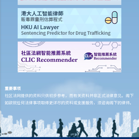
13. 雇员可以以工资代替年假吗？
14. 年假期内适逢休息日或法定假日时该怎么办？
15. 雇主可以要求其雇员在累积年假的假期年之中放年假吗？如果雇员
在累积年假的假期年中没有放完该年累积的年假，雇主是否可以取消未
放的年假？
16. 如何计算疾病津贴？我在哪些情况下会获得疾病津贴？
17. 老板在我领取病假时开除了我，而我有一张有效的医生证明书。他
有否触犯法律？
18. 我的预产期即将来临，而我早前已给予老板怀孕通知。我可于何时
开始放产假？
重要事项
19. 我在放产假期间应否享有薪金？
社区法网提供的资料只供初步参考，而有关资料并非正式法律意见。阁下
20. 在我作出怀孕通知的一个星期后，雇主解雇了我。他有否触犯法
如欲就任何法律事项取得更详尽的资料或支援服务，须谘询阁下的律师。
律？
21. 我已经向老板发出怀孕通知，但他有时仍安排粗重工作给我。我认
为他希望我自动辞职以逃避支付赔偿或逃避发放产假。他可否这样做？
22. 雇主可否透过报销形式向政府申领发还产假薪酬？