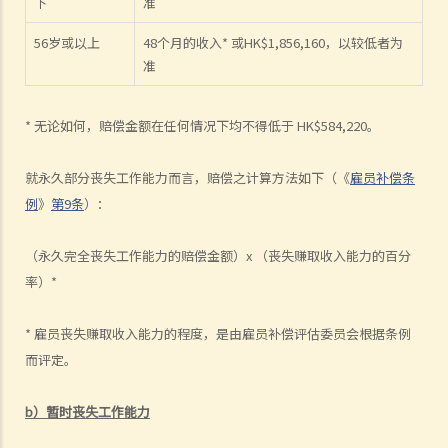
下
准
为公司的财政已陷入困境，而公司亦很可能面临清盘。我能否取回全部
（或部分）薪金？
56岁或以上
48个月的收入* 或HK$1,856,160，以较低者为
5. 假如雇主面临破产 / 清盘，我可以从哪处获得协助？
准
6. 如果我上班迟到，我的雇主可以扣除我的工资吗？
7. 雇主可否单方面减少雇员的工资，安排无薪假，或更改雇佣合约条款
* 无论如何，赔偿金额在任何情况下均不得低于 HK$584,220。
吗？
8. 建筑及营造行业的总承判商有没有责任支付次承判商的雇员的工资？
就永久部分丧失工作能力而言，赔偿之计算方法如下（《
雇员补偿条
9. 工资是否包括酌情发给的佣金或花红？
例
》
第9条
）：
10. 雇主是否必须发放年终双粮或花红给雇员？
11. 如何计算年终酬金？我可于何时收取有关的款项？
（永久完全丧失工作能力的赔偿金额）x （丧失赚取收入能力的百分
率）*
C. 终止雇佣关系及所需之补偿
1. 实时终止雇佣合约
* 雇员丧失赚取收入能力的程度，是由雇员补偿评估委员会根据条例
1. 推定终止雇佣合约
而评定。
1. 终止固定期限合约
1. 缴付终止合约款项之时限
b）暂时丧失工作能力
2. 发出通知终止合约