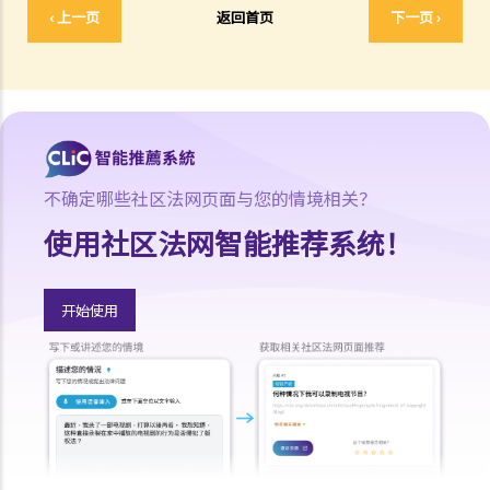
‹ 上一页
返回首页
下一页 ›
予他预先通知或代通知金？
5. 假如我（作为一名雇员）现正面对「不合理解雇」或「不合理地更改
雇佣合约内之条款」的问题，我怎样保障自己的权利？
6. 假如我被老板不合理及不合法地解雇，我怎样保障自己的权利？
5. 雇主需要给予终止合约的理由吗？
5. 我签署接受聘用信后，如果在开始上班日期之前打算反口，是否需要
给予通知期或支付代通知金？
不确定哪些社区法网页面与您的情境相关？
3. 雇主是否有法律义务在雇佣关系结束后向雇员提供推荐信？ 他们在草
使用社区法网智能推荐系统！
拟该信的过程中是否有小心谨慎的责任？
2. 如果前雇员滥用机密数据，用作开展竞争生意，雇主可以做什么？
开始使用
4. 终止雇佣合约的通知期可否包括法定的年假或产假？
7. 在暂停雇用期，我身为雇主需要付工资吗？
1. 雇主于何时需要向其雇员支付遣散费？
2. 雇主于何时需要向其雇员支付长期服务金？
3. 我将会终止其中一名雇员之雇佣合约。我可否利用过往对该雇员之强
积金供款以抵销部分遣散费或长期服务金？
4. 我的雇员辞职及其最后雇佣日期为九月三十日。他有十天未用的年