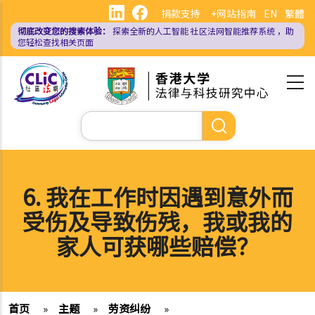
跳
捐款支持
+网站指南
EN
繁體
转
彻底改变您的搜索体验：
探索全新的人工智能
社区法网智能推荐系统
，助
到
您轻松查找相关页面
主
要
内
容
搜
索
6. 我在工作时因遇到意外而
受伤及导致伤残，我或我的
家人可获哪些赔偿？
首页
»
主题
»
劳资纠纷
»