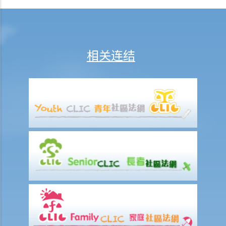
假。假如他由九月二十一日至三十日连续放十天年假作为他离职前休
假，我应何时向他发放终止合约款项?
D. 假日 / 年假 / 病假 / 产假以及有关的工资缴付
相关连结
1. 雇员于休息日期间应否享有薪酬？
2. 老板指令我在星期日（惯常之休息日）工作。我可否拒绝他的指令？
3. 我在某日要「候召」，该日算不算是休息日？
4. 我每周从星期一到星期五工作， 星期六和星期日休息。如果法定假期
恰巧是星期六，雇主是否应该给另一天替代假期？
5. 雇员可以自愿在休息日工作吗？
6. 雇员于法定假期期间应否受薪？
7. 我可否以支付补贴工资之形式指令我的员工在法定假期期间工作？
8. 法定的年假和合约给予的年假有什么分别？
9. 假期年、共同假期年、按比例计算的年假是什么？
10. 何時可以放年假？
11. 有什么方式放年假？
12. 已累积但未放的年假应如何处理？