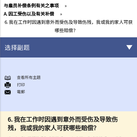
与雇员补偿条例有关之事项
»
A. 因工受伤以及有关补偿
»
6. 我在工作时因遇到意外而受伤及导致伤残，我或我的家人可获
哪些赔偿？
选择副题
与雇佣条例有关之事项
A. 「雇佣合约」之阐释
查看所有主題
打印
1. 雇佣合约的持续期是多久？
電郵
2. 甚麽是「连续性」雇佣合约？
1. 甚么情况下「连续性」雇佣会中断？
2. 如果连续雇佣关系中断，会有什么法律上的影响？
6. 我在工作时因遇到意外而受伤及导致伤
3. 雇主是否可以选择签订一系列较短且间断的雇佣合同，以避免向雇员
残，我或我的家人可获哪些赔偿？
提供法定福利和权益？