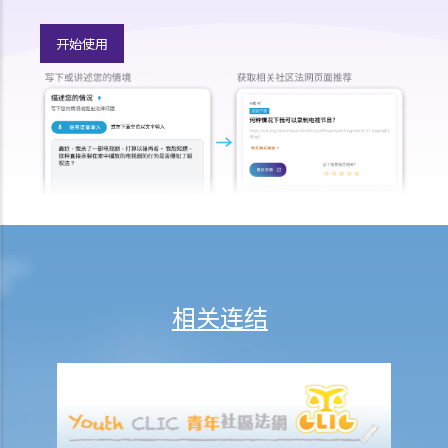
7. 雇主可否单方面减少雇员的工资，安排无薪假，或更改雇佣合约条款
开始使用
吗？
8. 建筑及营造行业的总承判商有没有责任支付次承判商的雇员的工资？
9. 工资是否包括酌情发给的佣金或花红？
10. 雇主是否必须发放年终双粮或花红给雇员？
11. 如何计算年终酬金？我可于何时收取有关的款项？
C. 终止雇佣关系及所需之补偿
1. 实时终止雇佣合约
1. 推定终止雇佣合约
1. 终止固定期限合约
1. 缴付终止合约款项之时限
相关连结
2. 发出通知终止合约
2. 违例及刑罚
3. 代通知金
6. 暂停雇用
9. 不当地终止合约