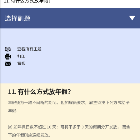
11. 有什么方式放年假？
选择副题
与雇佣条例有关之事项
A. 「雇佣合约」之阐释
查看所有主題
打印
1. 雇佣合约的持续期是多久？
電郵
2. 甚麽是「连续性」雇佣合约？
1. 甚么情况下「连续性」雇佣会中断？
2. 如果连续雇佣关系中断，会有什么法律上的影响？
11. 有什么方式放年假？
3. 雇主是否可以选择签订一系列较短且间断的雇佣合同，以避免向雇员
年假须为一段不间断的期间。但如雇员要求，雇主须按下列方式给予
提供法定福利和权益？
年假：
3. 如何分辨「雇佣合约」以及「独立承包商（或自雇人士）之服务合
约」？
(a)
如年假日数不超过
10
天：可将不多于
3
天的假期分开发放， 而余
4. 我接受了一份新聘约，并知道将于某日上班；而另一方面，我亦已给
下的年假则应连续发放。
予现职雇主一个月通知以辞去现有工作。在新工上任的一个星期前，我