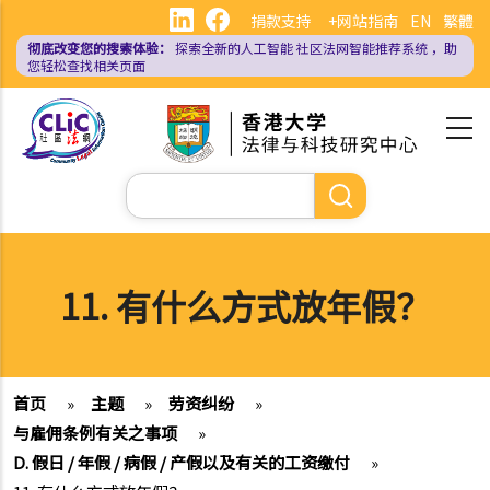
跳
捐款支持
+网站指南
EN
繁體
转
彻底改变您的搜索体验：
探索全新的人工智能
社区法网智能推荐系统
，助
到
您轻松查找相关页面
主
要
内
容
搜
索
11. 有什么方式放年假？
首页
»
主题
»
劳资纠纷
»
与雇佣条例有关之事项
»
D. 假日 / 年假 / 病假 / 产假以及有关的工资缴付
»