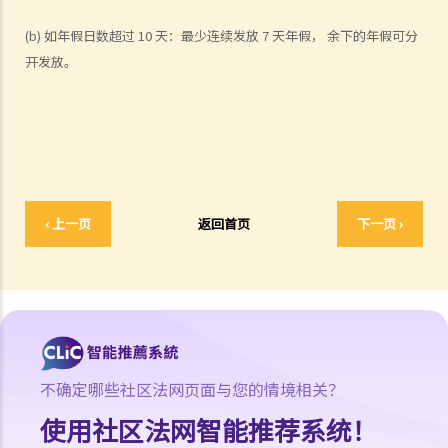
收到新公司的电邮，表示暂时不能聘用我，其理由是需要引入新投资
(b)
如年假日数超过
10
天：最少连续发放
7
天年假， 余下的年假可分
者。因我经已辞去现有工作（而新职员亦已上班），我在离职时便成为
开发放。
失业人士。我可否向给予新聘约的公司采取法律行动或寻求补救方法？
5. 数据及纪录
B. 薪酬
1. 我的秘书弄坏了我办公室的电脑，而我打算从她本月的薪金中扣除
$3,000 以作赔偿，我可否作此扣除？雇主在甚麽情况下才可扣减雇员薪
‹ 上一页
返回首页
下一页 ›
金？
2. 我上个月的薪金已被拖欠了十天，我的老板有否触犯法律？
3. 我已被拖欠了一个月薪金，而老板告诉我他已无能力支付薪金，他有
否违反雇佣合约？我可否即时终止雇佣合约以及提出索偿？
4. 我的工作地方突然被关闭，而自上个月起我便没有再收到薪金，我认
为公司的财政已陷入困境，而公司亦很可能面临清盘。我能否取回全部
（或部分）薪金？
不确定哪些社区法网页面与您的情境相关？
5. 假如雇主面临破产 / 清盘，我可以从哪处获得协助？
使用社区法网智能推荐系统！
6. 如果我上班迟到，我的雇主可以扣除我的工资吗？