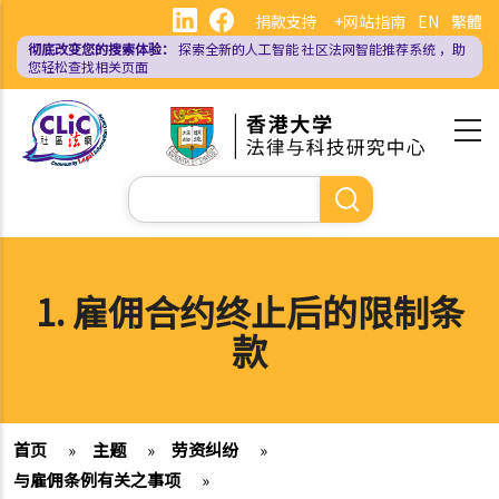
跳
捐款支持
+网站指南
EN
繁體
转
彻底改变您的搜索体验：
探索全新的人工智能
社区法网智能推荐系统
，助
到
您轻松查找相关页面
主
要
内
容
搜
索
1. 雇佣合约终止后的限制条
款
首页
»
主题
»
劳资纠纷
»
与雇佣条例有关之事项
»