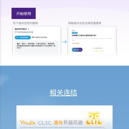
9. 不当地终止合约
开始使用
1. 不合理解雇
1. 雇佣合约终止后的限制条款
2. 不合理更改雇佣合约条款
3. 不合理及不合法解雇
4. 不合理解雇的补偿
2. 我怀疑公司内某销售员不断将客户资料给予本公司的竞争对手，所以
我想解雇此职员。我可否不给予他预先通知（或代通知金）而立刻解雇
他？
2. 我是一名办公室文员，但老板经常指令我在货仓内搬运重物，我认为
此工作与我的职责不符，而老板亦没有在我面试时说明此项职责。我可
相关连结
否不给予他预先通知（或代通知金）而辞职？
3. 雇员几日没有上班，但没有给予理由，雇主可否实时解雇？
4. 我将会以其中一个「有效的解雇理由」 解雇我的职员。我是否需要给
予他预先通知或代通知金？
5. 假如我（作为一名雇员）现正面对「不合理解雇」或「不合理地更改