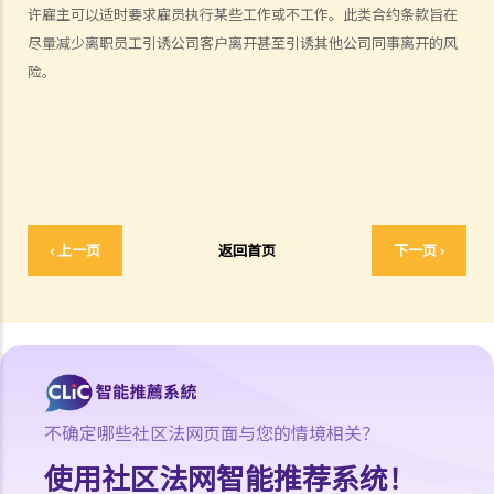
5. 假如雇主面临破产 / 清盘，我可以从哪处获得协助？
许雇主可以适时要求雇员执行某些工作或不工作。此类合约条款旨在
6. 如果我上班迟到，我的雇主可以扣除我的工资吗？
尽量减少离职员工引诱公司客户离开甚至引诱其他公司同事离开的风
7. 雇主可否单方面减少雇员的工资，安排无薪假，或更改雇佣合约条款
险。
吗？
8. 建筑及营造行业的总承判商有没有责任支付次承判商的雇员的工资？
9. 工资是否包括酌情发给的佣金或花红？
10. 雇主是否必须发放年终双粮或花红给雇员？
11. 如何计算年终酬金？我可于何时收取有关的款项？
C. 终止雇佣关系及所需之补偿
‹ 上一页
返回首页
下一页 ›
1. 实时终止雇佣合约
1. 推定终止雇佣合约
1. 终止固定期限合约
1. 缴付终止合约款项之时限
2. 发出通知终止合约
不确定哪些社区法网页面与您的情境相关？
2. 违例及刑罚
3. 代通知金
使用社区法网智能推荐系统！
6. 暂停雇用