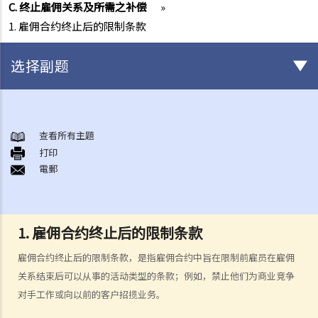
C. 终止雇佣关系及所需之补偿
»
1. 雇佣合约终止后的限制条款
选择副题
与雇佣条例有关之事项
A. 「雇佣合约」之阐释
查看所有主題
打印
1. 雇佣合约的持续期是多久？
電郵
2. 甚麽是「连续性」雇佣合约？
1. 甚么情况下「连续性」雇佣会中断？
2. 如果连续雇佣关系中断，会有什么法律上的影响？
1. 雇佣合约终止后的限制条款
3. 雇主是否可以选择签订一系列较短且间断的雇佣合同，以避免向雇员
雇佣合约终止后的限制条款，是指雇佣合约中旨在限制前雇员在雇佣
提供法定福利和权益？
关系结束后可以从事的活动类型的条款；例如，禁止他们为商业竞争
3. 如何分辨「雇佣合约」以及「独立承包商（或自雇人士）之服务合
对手工作或向以前的客户招揽业务。
约」？