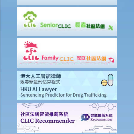
雇佣合约内之条款」的问题，我怎样保障自己的权利？
6. 假如我被老板不合理及不合法地解雇，我怎样保障自己的权利？
5. 雇主需要给予终止合约的理由吗？
5. 我签署接受聘用信后，如果在开始上班日期之前打算反口，是否需要
给予通知期或支付代通知金？
3. 雇主是否有法律义务在雇佣关系结束后向雇员提供推荐信？ 他们在草
拟该信的过程中是否有小心谨慎的责任？
2. 如果前雇员滥用机密数据，用作开展竞争生意，雇主可以做什么？
4. 终止雇佣合约的通知期可否包括法定的年假或产假？
7. 在暂停雇用期，我身为雇主需要付工资吗？
1. 雇主于何时需要向其雇员支付遣散费？
2. 雇主于何时需要向其雇员支付长期服务金？
3. 我将会终止其中一名雇员之雇佣合约。我可否利用过往对该雇员之强
积金供款以抵销部分遣散费或长期服务金？
4. 我的雇员辞职及其最后雇佣日期为九月三十日。他有十天未用的年
假。假如他由九月二十一日至三十日连续放十天年假作为他离职前休
假，我应何时向他发放终止合约款项?