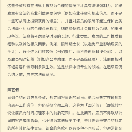
4. 我接受了一份新聘约，并知道将于某日上班；而另一方面，我亦已给
这些条款只有在法律上被视为合理的情况下才具有法律强制力。如果
予现职雇主一个月通知以辞去现有工作。在新工上任的一个星期前，我
雇主有合法的商业利益需要保护（例如商业秘密和机密信息，而不是
收到新公司的电邮，表示暂时不能聘用我，其理由是需要引入新投资
一些可从网上搜索获得的讯息），并且对雇员的限制不超过保护此类
者。因我经已辞去现有工作（而新职员亦已上班），我在离职时便成为
合法商业利益的合理必要程度，则这些条款才会被视为合理。如果出
失业人士。我可否向给予新聘约的公司采取法律行动或寻求补救方法？
现争议，法庭将考虑限制时期的长短、行业类型、雇员的工作性质和
5. 数据及纪录
经验以及其他相关因素。例如，限制期太长（以避免严重影响雇员的
B. 薪酬
生计）、行业进入门坎较低（例如餐厅，而不是创新科技公司）、以
及雇员相对初级（例如办公室助理，而不是高级经理），法庭便相对
1. 我的秘书弄坏了我办公室的电脑，而我打算从她本月的薪金中扣除
不轻易容许该限制条款生效。这是法律中很专业的领域。在起草雇佣
$3,000 以作赔偿，我可否作此扣除？雇主在甚麽情况下才可扣减雇员薪
合约之前，应寻求法律意见。
金？
2. 我上个月的薪金已被拖欠了十天，我的老板有否触犯法律？
园艺假
3. 我已被拖欠了一个月薪金，而老板告诉我他已无能力支付薪金，他有
雇佣合约可以包含条款，规定即将离职的雇员可能会获规定在通知期
否违反雇佣合约？我可否即时终止雇佣合约以及提出索偿？
内离开工作岗位，但仍获得全额工资。这称为「园艺假」（即婉转地
4. 我的工作地方突然被关闭，而自上个月起我便没有再收到薪金，我认
说让雇员有时间打理家中的前后花园）。在此期间，雇员不得联络公
为公司的财政已陷入困境，而公司亦很可能面临清盘。我能否取回全部
司的客户或供货商，也不得为其他雇主工作，并且仍须遵守合约规定
（或部分）薪金？
的所有其他法律责任。该合约条款可以有多种不同形式，但通常都允