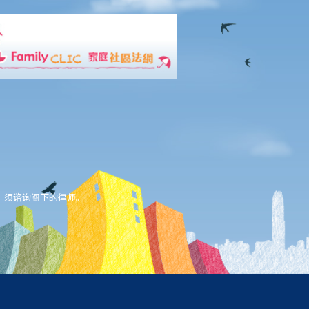
，须谘询阁下的律师。