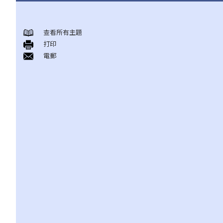
与雇佣条例有关之事项
查看所有主題
A. 「雇佣合约」之阐释
打印
1. 雇佣合约的持续期是多久？
電郵
2. 甚麽是「连续性」雇佣合约？
1. 甚么情况下「连续性」雇佣会中断？
2. 如果连续雇佣关系中断，会有什么法律上的影响？
3. 雇主是否可以选择签订一系列较短且间断的雇佣合同，以避免向
雇员提供法定福利和权益？
3. 如何分辨「雇佣合约」以及「独立承包商（或自雇人士）之服务
合约」？
4. 我接受了一份新聘约，并知道将于某日上班；而另一方面，我亦
已给予现职雇主一个月通知以辞去现有工作。在新工上任的一个星
期前，我收到新公司的电邮，表示暂时不能聘用我，其理由是需要
引入新投资者。因我经已辞去现有工作（而新职员亦已上班），我
在离职时便成为失业人士。我可否向给予新聘约的公司采取法律行