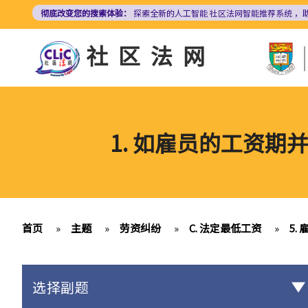
跳
彻底改变您的搜索体验：
探索全新的人工智能
社区法网智能推荐系统
，
转
到
社区法网
主
要
内
容
1. 如雇员的工资
首页
»
主题
»
劳资纠纷
»
C. 法定最低工资
»
5.
选择副题