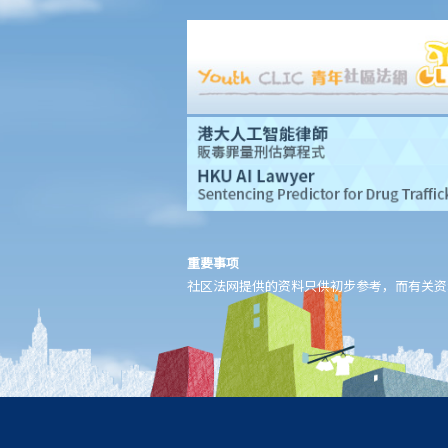
1. 雇佣合约终止后的限制条款
2. 不合理更改雇佣合约条款
3. 不合理及不合法解雇
4. 不合理解雇的补偿
2. 我怀疑公司内某销售员不断将客户资料给予本公司的竞争对手，
所以我想解雇此职员。我可否不给予他预先通知（或代通知金）而
立刻解雇他？
2. 我是一名办公室文员，但老板经常指令我在货仓内搬运重物，我
认为此工作与我的职责不符，而老板亦没有在我面试时说明此项职
责。我可否不给予他预先通知（或代通知金）而辞职？
重要事项
3. 雇员几日没有上班，但没有给予理由，雇主可否实时解雇？
社区法网提供的资料只供初步参考，而有关资
4. 我将会以其中一个「有效的解雇理由」 解雇我的职员。我是否需
要给予他预先通知或代通知金？
5. 假如我（作为一名雇员）现正面对「不合理解雇」或「不合理地
更改雇佣合约内之条款」的问题，我怎样保障自己的权利？
6. 假如我被老板不合理及不合法地解雇，我怎样保障自己的权利？
5. 雇主需要给予终止合约的理由吗？