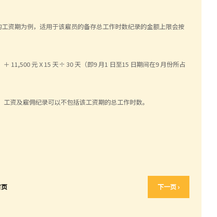
月15 日的工资期为例，适用于该雇员的备存总工作时数纪录的金额上限会按
＋ 11,500 元 X 15 天÷ 30 天（即9 月1 日至15 日期间在9 月份所占
以上时，工资及雇佣纪录可以不包括该工资期的总工作时数。
首页
下一页 ›