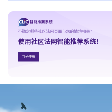
8. 建筑及营造行业的总承判商有没有责任支付次承判商的雇员的工
资？
9. 工资是否包括酌情发给的佣金或花红？
10. 雇主是否必须发放年终双粮或花红给雇员？
11. 如何计算年终酬金？我可于何时收取有关的款项？
不确定哪些社区法网页面与您的情境相关？
C. 终止雇佣关系及所需之补偿
使用社区法网智能推荐系统！
1. 实时终止雇佣合约
1. 推定终止雇佣合约
开始使用
1. 终止固定期限合约
1. 缴付终止合约款项之时限
2. 发出通知终止合约
2. 违例及刑罚
3. 代通知金
6. 暂停雇用
9. 不当地终止合约
1. 不合理解雇