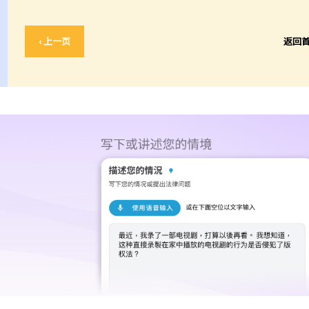
‹ 上一页
返回