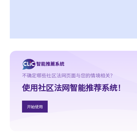
动或寻求补救方法？
5. 数据及纪录
B. 薪酬
1. 我的秘书弄坏了我办公室的电脑，而我打算从她本月的薪金中扣
除$3,000 以作赔偿，我可否作此扣除？雇主在甚麽情况下才可扣减
雇员薪金？
2. 我上个月的薪金已被拖欠了十天，我的老板有否触犯法律？
3. 我已被拖欠了一个月薪金，而老板告诉我他已无能力支付薪金，
不确定哪些社区法网页面与您的情境相关？
他有否违反雇佣合约？我可否即时终止雇佣合约以及提出索偿？
4. 我的工作地方突然被关闭，而自上个月起我便没有再收到薪金，
使用社区法网智能推荐系统！
我认为公司的财政已陷入困境，而公司亦很可能面临清盘。我能否
取回全部（或部分）薪金？
开始使用
5. 假如雇主面临破产 / 清盘，我可以从哪处获得协助？
6. 如果我上班迟到，我的雇主可以扣除我的工资吗？
7. 雇主可否单方面减少雇员的工资，安排无薪假，或更改雇佣合约
条款吗？