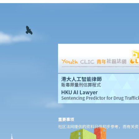
8. 建筑及营造行业的总承判商有没有责任支付次承判商的雇员的工
资？
9. 工资是否包括酌情发给的佣金或花红？
10. 雇主是否必须发放年终双粮或花红给雇员？
11. 如何计算年终酬金？我可于何时收取有关的款项？
C. 终止雇佣关系及所需之补偿
1. 实时终止雇佣合约
1. 推定终止雇佣合约
1. 终止固定期限合约
1. 缴付终止合约款项之时限
2. 发出通知终止合约
2. 违例及刑罚
3. 代通知金
6. 暂停雇用
重要事项
9. 不当地终止合约
社区法网提供的资料只供初步参考，而有关资
1. 不合理解雇