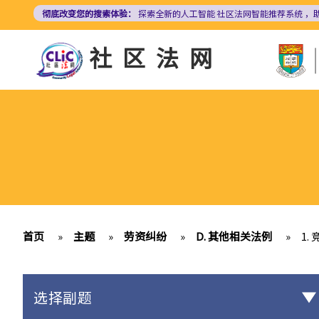
跳
彻底改变您的搜索体验：
探索全新的人工智能
社区法网智能推荐系统
，
转
到
社区法网
主
要
内
容
首页
»
主题
»
劳资纠纷
»
D. 其他相关法例
»
1.
选择副题