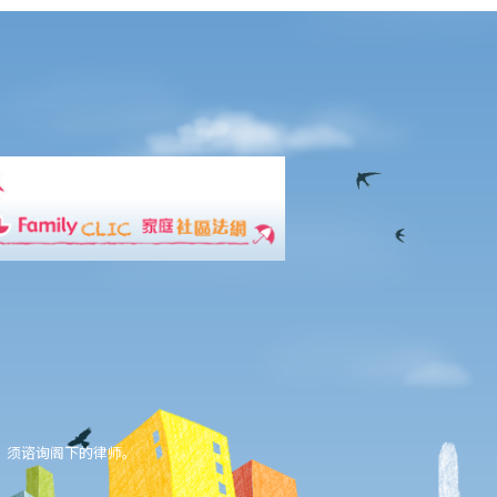
，须谘询阁下的律师。