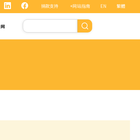
捐款支持
+网站指南
EN
繁體
搜
法网
索