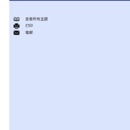
与雇佣条例有关之事项
查看所有主題
A. 「雇佣合约」之阐释
打印
1. 雇佣合约的持续期是多久？
電郵
2. 甚麽是「连续性」雇佣合约？
1. 甚么情况下「连续性」雇佣会中断？
2. 如果连续雇佣关系中断，会有什么法律上的影响？
3. 雇主是否可以选择签订一系列较短且间断的雇佣合同，以避免向
雇员提供法定福利和权益？
3. 如何分辨「雇佣合约」以及「独立承包商（或自雇人士）之服务
合约」？
4. 我接受了一份新聘约，并知道将于某日上班；而另一方面，我亦
已给予现职雇主一个月通知以辞去现有工作。在新工上任的一个星
期前，我收到新公司的电邮，表示暂时不能聘用我，其理由是需要
引入新投资者。因我经已辞去现有工作（而新职员亦已上班），我
在离职时便成为失业人士。我可否向给予新聘约的公司采取法律行