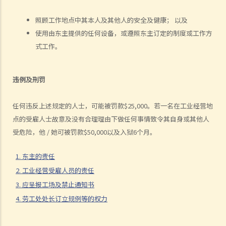
9. 工资是否包括酌情发给的佣金或花红？
照顾工作地点中其本人及其他人的安全及健康； 以及
10. 雇主是否必须发放年终双粮或花红给雇员？
使用由东主提供的任何设备，或遵照东主订定的制度或工作方
11. 如何计算年终酬金？我可于何时收取有关的款项？
式工作。
C. 终止雇佣关系及所需之补偿
1. 实时终止雇佣合约
违例及刑罚
1. 推定终止雇佣合约
1. 终止固定期限合约
任何违反上述规定的人士，可能被罚款$25,000。若一名在工业经营地
1. 缴付终止合约款项之时限
点的受雇人士故意及没有合理理由下做任何事情致令其自身或其他人
2. 发出通知终止合约
受危险，他 / 她可被罚款$50,000以及入狱6个月。
2. 违例及刑罚
3. 代通知金
1. 东主的责任
6. 暂停雇用
2. 工业经营受雇人员的责任
9. 不当地终止合约
3. 应呈报工场及禁止通知书
1. 不合理解雇
4. 劳工处处长订立规例等的权力
1. 雇佣合约终止后的限制条款
2. 不合理更改雇佣合约条款