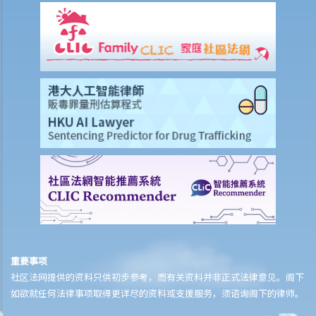
4. 我每周从星期一到星期五工作， 星期六和星期日休息。如果法定假期
恰巧是星期六，雇主是否应该给另一天替代假期？
5. 雇员可以自愿在休息日工作吗？
6. 雇员于法定假期期间应否受薪？
7. 我可否以支付补贴工资之形式指令我的员工在法定假期期间工作？
8. 法定的年假和合约给予的年假有什么分别？
9. 假期年、共同假期年、按比例计算的年假是什么？
10. 何時可以放年假？
11. 有什么方式放年假？
12. 已累积但未放的年假应如何处理？
13. 雇员可以以工资代替年假吗？
14. 年假期内适逢休息日或法定假日时该怎么办？
15. 雇主可以要求其雇员在累积年假的假期年之中放年假吗？如果雇员
重要事项
在累积年假的假期年中没有放完该年累积的年假，雇主是否可以取消未
社区法网提供的资料只供初步参考，而有关资料并非正式法律意见。阁下
放的年假？
如欲就任何法律事项取得更详尽的资料或支援服务，须谘询阁下的律师。
16. 如何计算疾病津贴？我在哪些情况下会获得疾病津贴？