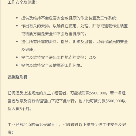
工作安全及健康：
5. 数据及纪录
B. 薪酬
提供及维持不会危害安全或健康的作业装置及工作系统；
作出有关的安排，以确保在使用、处理、贮存或运载作业装置
1. 我的秘书弄坏了我办公室的电脑，而我打算从她本月的薪金中扣除
或物质方面是安全和不会危害健康的；
$3,000 以作赔偿，我可否作此扣除？雇主在甚麽情况下才可扣减雇员薪
提供所有所需的资料、指导、训练及监督，以确保雇员的安全
金？
及健康；
2. 我上个月的薪金已被拖欠了十天，我的老板有否触犯法律？
提供及维持安全进出工作地点的途径；以及
3. 我已被拖欠了一个月薪金，而老板告诉我他已无能力支付薪金，他有
提供及维持安全及健康的工作环境。
否违反雇佣合约？我可否即时终止雇佣合约以及提出索偿？
4. 我的工作地方突然被关闭，而自上个月起我便没有再收到薪金，我认
违例及刑罚
为公司的财政已陷入困境，而公司亦很可能面临清盘。我能否取回全部
任何违反上述规定的东主 / 经营者，可能被罚款$500,000。若一名经
（或部分）薪金？
营者故意及没有合理理由下犯下此罪行，他 / 她可被罚款$500,000以
5. 假如雇主面临破产 / 清盘，我可以从哪处获得协助？
及入狱6个月。
6. 如果我上班迟到，我的雇主可以扣除我的工资吗？
7. 雇主可否单方面减少雇员的工资，安排无薪假，或更改雇佣合约条款
工业经营地点的每名受雇人士，也该透过以下措施促进工作安全及健
吗？
康：
8. 建筑及营造行业的总承判商有没有责任支付次承判商的雇员的工资？