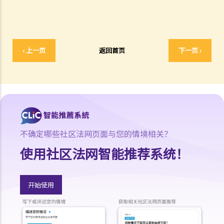
3. 不合理及不合法解雇
4. 不合理解雇的补偿
2. 我怀疑公司内某销售员不断将客户资料给予本公司的竞争对手，所以
我想解雇此职员。我可否不给予他预先通知（或代通知金）而立刻解雇
‹ 上一页
返回首页
下一页 ›
他？
2. 我是一名办公室文员，但老板经常指令我在货仓内搬运重物，我认为
此工作与我的职责不符，而老板亦没有在我面试时说明此项职责。我可
否不给予他预先通知（或代通知金）而辞职？
3. 雇员几日没有上班，但没有给予理由，雇主可否实时解雇？
4. 我将会以其中一个「有效的解雇理由」 解雇我的职员。我是否需要给
不确定哪些社区法网页面与您的情境相关？
予他预先通知或代通知金？
使用社区法网智能推荐系统！
5. 假如我（作为一名雇员）现正面对「不合理解雇」或「不合理地更改
雇佣合约内之条款」的问题，我怎样保障自己的权利？
6. 假如我被老板不合理及不合法地解雇，我怎样保障自己的权利？
开始使用
5. 雇主需要给予终止合约的理由吗？
5. 我签署接受聘用信后，如果在开始上班日期之前打算反口，是否需要
给予通知期或支付代通知金？