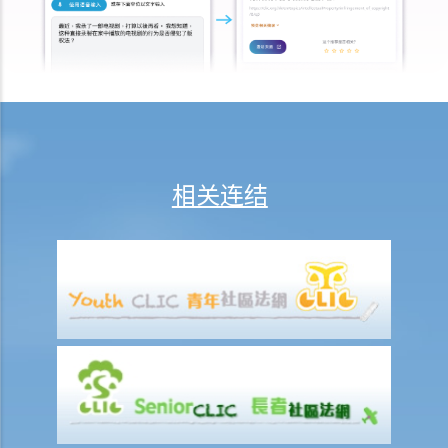
3. 雇主是否有法律义务在雇佣关系结束后向雇员提供推荐信？ 他们在草
拟该信的过程中是否有小心谨慎的责任？
2. 如果前雇员滥用机密数据，用作开展竞争生意，雇主可以做什么？
4. 终止雇佣合约的通知期可否包括法定的年假或产假？
7. 在暂停雇用期，我身为雇主需要付工资吗？
1. 雇主于何时需要向其雇员支付遣散费？
相关连结
2. 雇主于何时需要向其雇员支付长期服务金？
3. 我将会终止其中一名雇员之雇佣合约。我可否利用过往对该雇员之强
积金供款以抵销部分遣散费或长期服务金？
4. 我的雇员辞职及其最后雇佣日期为九月三十日。他有十天未用的年
假。假如他由九月二十一日至三十日连续放十天年假作为他离职前休
假，我应何时向他发放终止合约款项?
D. 假日 / 年假 / 病假 / 产假以及有关的工资缴付
1. 雇员于休息日期间应否享有薪酬？
2. 老板指令我在星期日（惯常之休息日）工作。我可否拒绝他的指令？
3. 我在某日要「候召」，该日算不算是休息日？