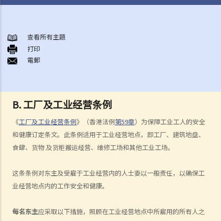
与雇佣条例有关之事项
A. 「雇佣合约」之阐释
查看所有主題
打印
1. 雇佣合约的持续期是多久？
電郵
2. 甚麽是「连续性」雇佣合约？
1. 甚么情况下「连续性」雇佣会中断？
2. 如果连续雇佣关系中断，会有什么法律上的影响？
B. 工厂及工业经营条例
3. 雇主是否可以选择签订一系列较短且间断的雇佣合同，以避免向雇员
《
工厂及工业经营条例
》（香港法例
第59章
）为保障工业工人的安全
提供法定福利和权益？
和健康订定条文。此条例适用于工业经营地点，即工厂、建筑地盘、
3. 如何分辨「雇佣合约」以及「独立承包商（或自雇人士）之服务合
食肆、货物 及货柜搬运经营、维修工场和其他工业工场。
约」？
4. 我接受了一份新聘约，并知道将于某日上班；而另一方面，我亦已给
这条条例对东主及受雇于工业经营内的人士委以一般责任，以确保工
予现职雇主一个月通知以辞去现有工作。在新工上任的一个星期前，我
业经营地点内的工作安全和健康。
收到新公司的电邮，表示暂时不能聘用我，其理由是需要引入新投资
者。因我经已辞去现有工作（而新职员亦已上班），我在离职时便成为
每名东主
应采取以下措施，照顾在工业经营地点中所雇用的所有人之
失业人士。我可否向给予新聘约的公司采取法律行动或寻求补救方法？