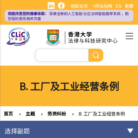
跳
捐款支持
+网站指南
EN
繁體
转
彻底改变您的搜索体验：
探索全新的人工智能
社区法网智能推荐系统
，助
到
您轻松查找相关页面
主
要
内
容
搜
索
B. 工厂及工业经营条例
首页
»
主题
»
劳资纠纷
»
B. 工厂及工业经营条例
选择副题