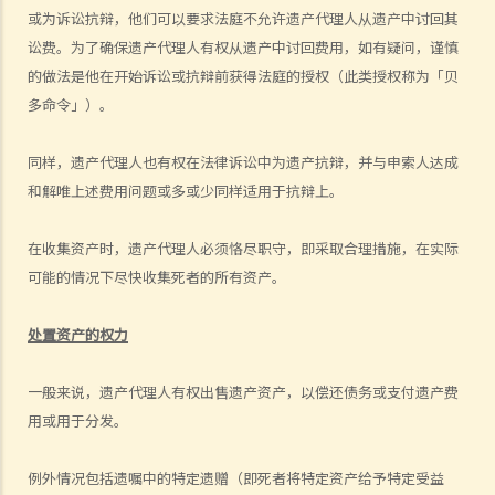
或为诉讼抗辩，他们可以要求法庭不允许遗产代理人从遗产中讨回其
1. 遗嘱与"平安纸"有甚么分别？
讼费。为了确保遗产代理人有权从遗产中讨回费用，如有疑问，谨慎
2. 我非常担心我的遗嘱不会按照我的意愿执行。我该怎么做才能保证遗
的做法是他在开始诉讼或抗辩前获得法庭的授权（此类授权称为「贝
嘱在我死后能正确执行？
多命令」）。
3. 我已经完全不爱我的妻子了，因此我打算不留任何东西给她，甚至在
遗嘱中完全不提她的名字。我可否这样做？
同样，遗产代理人也有权在法律诉讼中为遗产抗辩，并与申索人达成
4. 立遗嘱人可以同时订立多份遗嘱吗？
和解唯上述费用问题或多或少同样适用于抗辩上。
5. 立遗嘱人可以在遗嘱中处理他的海外财产吗？
6. 立遗嘱人可以分别订立处置香港和海外财产的两份遗嘱吗？
在收集资产时，遗产代理人必须恪尽职守，即采取合理措施，在实际
7. 破产人士可以被委任为遗嘱执行人/遗产管理人吗？
可能的情况下尽快收集死者的所有资产。
8. 我可以不用律师的帮助而自行撰写遗嘱吗？
9. 如果遗嘱未能遵循法律要求会怎么样？
处置资产的权力
修改遗嘱
一般来说，遗产代理人有权出售遗产资产，以偿还债务或支付遗产费
1. 我有什么方法可以修改我的遗嘱？
用或用于分发。
2. 什么是遗嘱更改附件？
撤销遗嘱
例外情况包括遗嘱中的特定遗赠（即死者将特定资产给予特定受益
取得授予遗嘱认证（有遗嘱）与取得授予遗产管理书（无遗嘱）