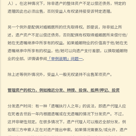
人）。在这种情况下，除非遗产的整体资产不足以偿还债务，特定的
1. 办理死亡登记
遗赠因此也必须出售，否则受益人有权坚持接受该特定遗赠。
2. 寻找死者的遗嘱及检查其银行保险箱
1. 如何可以检视死者的银行保险箱？
另一个例外是配偶对婚姻居所的优先取得权。即是说，除非如上所
2. 遗嘱执行人 / 遗产管理人在甚么情况下，才可提取死者于银行保险箱
述，遗产资产不足以偿还债务，否则配偶有权取得婚姻居所来偿付他
/
她在无遗嘱继承中所享有的权益。如果婚姻物业的价值高于他
/
她在无
内的物品？
遗嘱继承中所享有的权益，他
/
她可以向遗产支付差额，以换取婚姻物
3. 如果死者的个人财物并不是放在银行保险箱内，如何去收集这些财物
业的全部。详情请参阅
「举例说明」问题一
。
及拟备清单？
3. 授予遗嘱认证
除上述等例外情况外，受益人一般无权坚持不出售某项资产。
1. 资格
1. 如果遗嘱执行人失踪或拒绝履行职责的话，可否由其他人申请遗产认
管理资产的权力，例如推迟分发、转授、投保、抵押
/
押记、投资
证？他该怎么做？
分发遗产时间：有一种「遗嘱执行人之年」的说法，即遗产代理人应
2. 如果遗嘱执行人不在香港居住，并且拒绝就出任遗嘱执行人，他该如
在死者去世后一年内根据遗嘱或在无遗嘱的情况下分发资产。不过，
何放弃遗嘱认证的权利？
这并非硬性规定。在很多情况下，遗产代理人可以推迟全部分发，例
2. 程序
如第三方申索人正在对遗产提出申索。如果情况需要及
/
或允许，遗产
1. 如果遗嘱丢失并且没有可用的遗嘱副本，可以申领授予遗嘱认证书