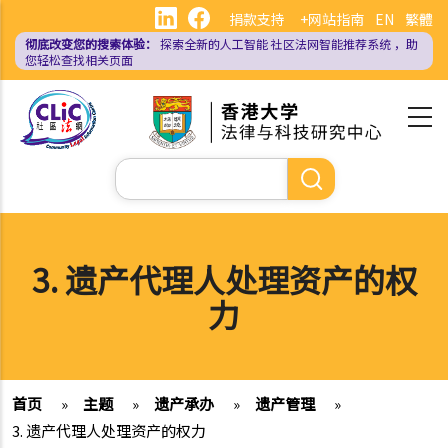
跳
捐款支持
+网站指南
EN
繁體
转
彻底改变您的搜索体验：
探索全新的人工智能
社区法网智能推荐系统
，助
到
您轻松查找相关页面
主
要
内
容
搜
索
3. 遗产代理人处理资产的权
力
首页
»
主题
»
遗产承办
»
遗产管理
»
3. 遗产代理人处理资产的权力