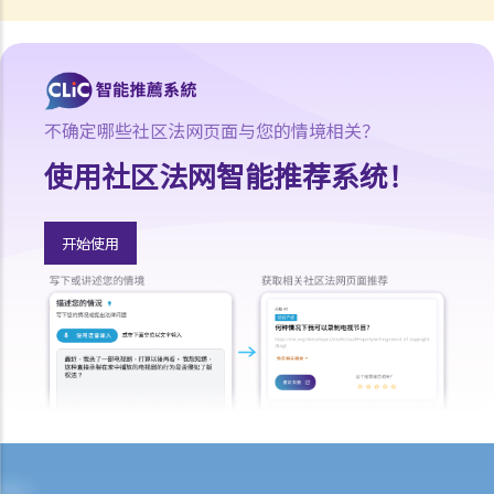
1. 资格
2. 程序
6. 特别授予书
不确定哪些社区法网页面与您的情境相关？
1. 未作管理遗产授予书
使用社区法网智能推荐系统！
1. 我的父亲多年前去世，生前没有立遗嘱。我的母亲没有取得遗产管理
书，现在也已经去世了，同样生前没有立遗嘱。我应该怎么处理我父母
的遗产？
开始使用
2. 在遗产代理人不在香港的情况下作出的授予
7. 遗产税之取消及申请遗产的授予承办书之程序
8. 撤销授予
9. 问与答
1. 申请遗嘱认证或遗产管理书有没有时限？
2. 如果申请人向遗产承办处递交文件后，又找到更多死者的资产，他 /
她应该怎样做？
3. 如果死者的遗产总值不超过50,000元，申请程序是否有所不同？