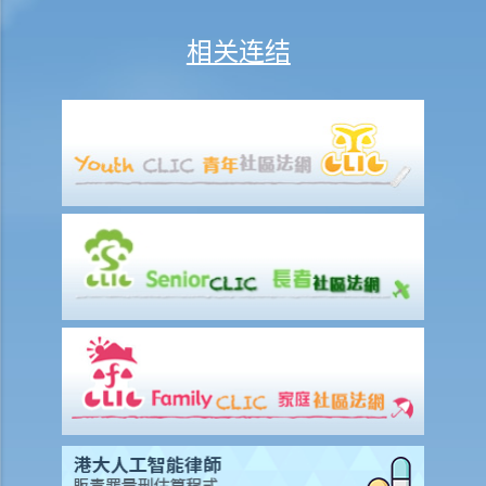
4. 如果死者的遗产总值超过50,000元，但不超过150,000元，申请程序
相关连结
是否有所不同？
5. 当遗产税被取消后，怎样可以避免在未经许可下擅自处理遗产？
6. 如果遗嘱执行人/遗产管理人遗失了遗嘱的认证书/遗产管理书，该怎
么办？
7. 甚么是传唤书和知会备忘？
8. 如果在颁授遗产管理书后发现遗嘱，应怎么办？
9. 如果我没有很多近亲。我能委任一位朋友或一个机构，例如非牟利机
构，成为我的遗嘱执行人吗？如果可以，我应该做些什么准备作此安
排？
10. 如果我的遗产 (1)少于50,000元；(2)超过50,000元但少于150,000
元；或(3)超过150,000元，相关的准备安排是否不同？
11. 委任遗嘱执行人有哪些限制？
12. 作为遗嘱执行人(不是立遗嘱人的直系亲属，例如朋友或非政府机
构)，我可以做什么准备？
遗产管理