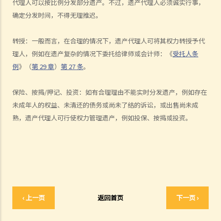
代理人可以按比例分发部分遗产。不过，遗产代理人必须诚实行事，
吗？
确定分发时间，不得无理推迟。
2. 当正本遗嘱丢失，只有遗嘱副本时，可以申领授予遗嘱认证书吗？
3. 如果一个人（不是遗嘱执行人）持有遗嘱并拒绝将其交给遗嘱执行
转授：一般而言，在合理的情况下，遗产代理人可将其权力转授予代
人，遗嘱执行人可以做什么？
理人，例如在遗产复杂的情况下委托给律师或会计师：《
受托人条
例
》（
第
29
章
）
第
27
条
。
4. 遗产管理书 (在无遗嘱而去世的情况下)
1. 资格
保险、按揭
/
押记、投资：如有合理理由不能实时分发遗产，例如存在
1. 如果有人根据优先次序中有权获得遗产管理书，但他失踪了或拒绝申
未成年人的权益、未清还的债务或尚未了结的诉讼，或出售尚未成
请遗产管理书。另一个人可以申请吗？他需要做什么？
熟，遗产代理人可行使权力管理遗产，例如投保、按揭或投资。
2. 我父亲的表亲去世前没有订立遗嘱。他未婚，没有子女。他的兄弟姐
妹因年事已高不想申请遗产管理书。我父亲或我可以申请遗产管理书
吗？
2. 程序
1. 如果立遗嘱人在生前公开表示已经订立遗嘱，但在其死后未能找到遗
‹ 上一页
返回首页
下一页 ›
嘱，是否可以申请遗产管理书？
5. 遗产管理书（附有遗嘱）