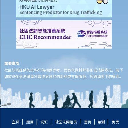
1. 偿还债务和支付丧葬费
2. 哪些财产构成资产？
3. 遗产代理人处理资产的权力
4. 分发资产
5. 提供账目的责任
6. 不浪费资产的责任和受信责任
7. 对第三方的责任
8. 报酬
重要事项
9. 常见问题
社区法网提供的资料只供初步参考，而有关资料并非正式法律意见。阁下
如欲就任何法律事项取得更详尽的资料或支援服务，须谘询阁下的律师。
1. 如果遗产包含业务怎么办？
2. 如果死者没有立遗嘱，有关遗产将如何被分发？
3. 在世配偶能否取得无遗嘱者拥有的婚姻物业？
4. 受益人能否拒绝继承遗产？
5. 分发遗产有时限吗？
6. 什么是家族安排契据？ 什么时候使用它？
主页
题目
词汇
社区法网组员
意见
铭谢
免责
7. 我的祖母刚刚去世，我的祖父多年前已经去世。她有三个子女，A、B