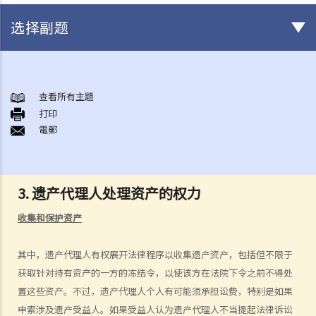
选择副题
初步需要留意的事项（不论有无订立遗嘱）
1. 订立遗嘱的好处
查看所有主題
打印
2. 在授予承办书方面，有遗嘱的遗产与没有遗嘱的遗产有何分别?
電郵
如何订立遗嘱
1. 遗嘱有什么要求？
Q1. 假如立遗嘱人仅透过电话与律师讨论遗嘱内容，但从未签署任何遗
3. 遗产代理人处理资产的权力
嘱，到底立遗嘱人有没有签立有效的遗嘱？
收集和保护资产
2. 在订立遗嘱之前，有甚么事项需要考虑？
1. 遗产有哪些类型?
其中，遗产代理人有权展开法律程序以收集遗产资产，包括但不限于
2. 将馈赠赠予给不同受益人时需要考虑什么事项？
获取针对持有资产的一方的冻结令，以使该方在法院下令之前不得处
3. 订立遗嘱时有什么要注意？
置这些资产。不过，遗产代理人个人有可能须承担讼费，特别是如果
申索涉及遗产受益人。如果受益人认为遗产代理人不当提起法律诉讼
4. 问与答