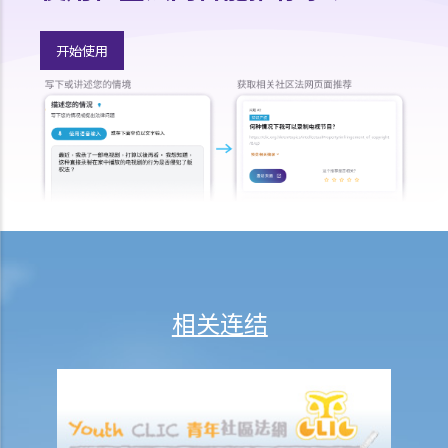
2. 什么是遗嘱更改附件？
撤销遗嘱
开始使用
取得授予遗嘱认证（有遗嘱）与取得授予遗产管理书（无遗嘱）
1. 办理死亡登记
2. 寻找死者的遗嘱及检查其银行保险箱
1. 如何可以检视死者的银行保险箱？
2. 遗嘱执行人 / 遗产管理人在甚么情况下，才可提取死者于银行保险箱
内的物品？
3. 如果死者的个人财物并不是放在银行保险箱内，如何去收集这些财物
及拟备清单？
3. 授予遗嘱认证
相关连结
1. 资格
1. 如果遗嘱执行人失踪或拒绝履行职责的话，可否由其他人申请遗产认
证？他该怎么做？
2. 如果遗嘱执行人不在香港居住，并且拒绝就出任遗嘱执行人，他该如
何放弃遗嘱认证的权利？