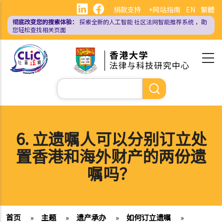
跳
捐款支持
+网站指南
EN
繁體
转
彻底改变您的搜索体验：
探索全新的人工智能
社区法网智能推荐系统
，助
到
您轻松查找相关页面
主
要
内
容
搜
索
6. 立遗嘱人可以分别订立处
置香港和海外财产的两份遗
嘱吗？
首页
»
主题
»
遗产承办
»
如何订立遗嘱
»