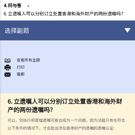
4. 问与答
»
6. 立遗嘱人可以分别订立处置香港和海外财产的两份遗嘱吗？
选择副题
初步需要留意的事项（不论有无订立遗嘱）
1. 订立遗嘱的好处
查看所有主題
打印
2. 在授予承办书方面，有遗嘱的遗产与没有遗嘱的遗产有何分别?
電郵
如何订立遗嘱
1. 遗嘱有什么要求？
Q1. 假如立遗嘱人仅透过电话与律师讨论遗嘱内容，但从未签署任何遗
6. 立遗嘱人可以分别订立处置香港和海外财
嘱，到底立遗嘱人有没有签立有效的遗嘱？
产的两份遗嘱吗？
2. 在订立遗嘱之前，有甚么事项需要考虑？
可以，但执行和管理遗嘱可能会成为一个问题，因为法庭只有在符合
1. 遗产有哪些类型?
以下条件的情况下，才会批出涉及香港财产的遗嘱的遗嘱认证：
2. 将馈赠赠予给不同受益人时需要考虑什么事项？