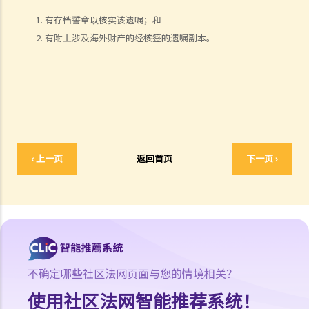
3. 订立遗嘱时有什么要注意？
有存档誓章以核实该遗嘱；和
4. 问与答
有附上涉及海外财产的经核签的遗嘱副本。
1. 遗嘱与"平安纸"有甚么分别？
2. 我非常担心我的遗嘱不会按照我的意愿执行。我该怎么做才能保证遗
嘱在我死后能正确执行？
3. 我已经完全不爱我的妻子了，因此我打算不留任何东西给她，甚至在
遗嘱中完全不提她的名字。我可否这样做？
4. 立遗嘱人可以同时订立多份遗嘱吗？
‹ 上一页
返回首页
下一页 ›
5. 立遗嘱人可以在遗嘱中处理他的海外财产吗？
6. 立遗嘱人可以分别订立处置香港和海外财产的两份遗嘱吗？
7. 破产人士可以被委任为遗嘱执行人/遗产管理人吗？
8. 我可以不用律师的帮助而自行撰写遗嘱吗？
9. 如果遗嘱未能遵循法律要求会怎么样？
修改遗嘱
不确定哪些社区法网页面与您的情境相关？
1. 我有什么方法可以修改我的遗嘱？
使用社区法网智能推荐系统！