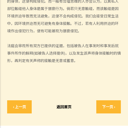
的身体，这便构成侵犯。而一般有合理思维的人亦会认为，以其私人
A. 性交
部位触碰他人身体是属于猥亵行为。倘若只无意触碰，而该触碰是因
B. 同意
环境挤迫导致而无法避免，这便不会构成侵犯。我们会接受日常生活
I. 受害人不同意
中，因环境挤迫而无可避免有身体接触。不过，若有人利用挤迫的环
境作出侵犯行为，便有可能被视为猥亵侵犯。
II. 罔顾受害人是否同意
III. 由衷相信取得受害人的同意
法庭会审视所有双方已提供的证据，包括被告人在事发时和事发后就
IV. 撤销同意
事件所作的解释
(
如被告人选择提供
)
，以及发生该声称身体接触时的情
2. 刑罚
形，再判定有关声称的接触是无意或蓄意。
3. 问与答
1. 如果与一名16岁以下女童性交，即使她同意，我是否也干犯了强奸
罪？
2. 我与一名正在睡觉的女子性交，属于强奸吗？
3. 如性交时，男女其中一方神智迷糊，又是否属于强奸？
4. 丈夫会否强奸妻子？
‹ 上一页
返回首页
下一页 ›
C. 肛交
1. 未经同意的肛交