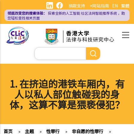
跳
捐款支持
+网站指南
EN
繁體
转
彻底改变您的搜索体验：
探索全新的人工智能
社区法网智能推荐系统
，助
到
您轻松查找相关页面
主
要
内
容
搜
索
1. 在挤迫的港铁车厢内，有
人以私人部位触碰我的身
体，这算不算是猥亵侵犯？
首页
»
主题
»
性罪行
»
非自愿的性罪行
»