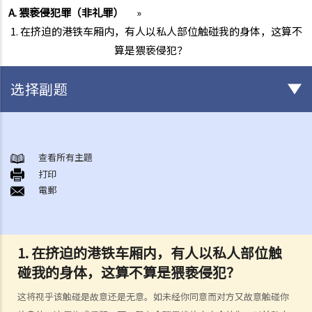
A. 猥亵侵犯罪（非礼罪）
»
1. 在挤迫的港铁车厢内，有人以私人部位触碰我的身体，这算不
算是猥亵侵犯？
选择副题
非自愿的性罪行
A. 猥亵侵犯罪（非礼罪）
查看所有主題
打印
1. 在挤迫的港铁车厢内，有人以私人部位触碰我的身体，这算不算是猥
電郵
亵侵犯？
2. 女性会干犯猥亵侵犯罪吗？
3. 男子会否被控猥亵侵犯他的妻子？
1.
在挤迫的港铁车厢内，有人以私人部位触
4. 如被告人是以诈骗或欺诈手段取得同意，会怎样？
碰我的身体，这算不算是猥亵侵犯？
B. 强奸
这将视乎该触碰是故意还是无意。如未经你同意而对方又故意触碰你
1. 罪行元素