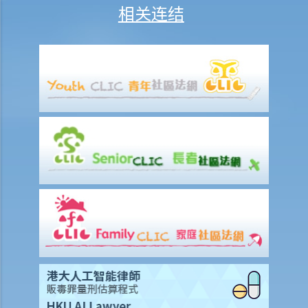
G. 发布源自触犯第 159AAB(1)或 159AAC(1)条所得的影像
相关连结
H. 未经同意发布或威胁发布私密影像
问与答
1. 若一个人在一段关系结束之后发布前伴侣的私密影像是否需要承担法
律责任？
2. 若一个人在网络上威胁发布他人的「深度伪造」私密影像又是否需要
承担责任？
3. 若一个人仅拥有未经受害人同意而被发布的私密影像又是否需要承担
责任？
4. 如果有人发布或威胁发布我的私密影像，我该怎么办？
为保障易受伤害人士而订立之性罪行
A. 涉及年轻人或儿童的性罪行
1. 与13岁以下女童非法性交
2. 与16岁以下女童非法性交
3. 与21岁以下女童作出肛交
4. 与16岁以下男性进行的同性肛交