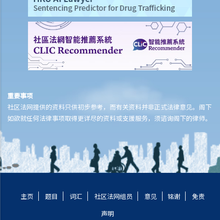
5. 问与答
1. 如我以为未满法定年龄的女童已达到法定年龄，我是否犯法？
2. 如该名未满法定年龄的女童同意性交，我又是否犯法？
3. 如我喝醉，失去自制能力，我是否要负上法律责任？
B. 拐带年龄在18岁以下的未婚女童为使她与人性交
1. 甚么是「从其父母或监护人的管有下带走女童」？
重要事项
2. 如该名女童当时并不由其父母或监护人管有，我又是否须要负上法律
社区法网提供的资料只供初步参考，而有关资料并非正式法律意见。阁下
责任？
如欲就任何法律事项取得更详尽的资料或支援服务，须谘询阁下的律师。
3. 如我违反女童父母的意愿把女童带走时，并没有不道德意图或动机，
我可否脱罪？
4. 如果是女童提出要跟我离开，我只是被动地顺应她的提议而行，我又
是否犯法？
C. 向16岁以下儿童作出猥亵行为
主页
题目
词汇
社区法网组员
意见
铭谢
免责
1. 如果该名儿童对我的猥亵行为表示同意，我是否犯法？
声明
2. 如我没有不道德的动机，例如要满足性欲，我的行为是否仍会被视作