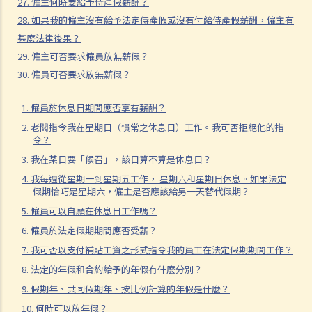
27. 僱主何時要給予侍產假薪酬？
1. 怎樣才算是因工及在僱用期間遭遇意外（簡稱工傷意外）？
28. 如果我的僱主沒有給予法定侍產假或沒有付給侍產假薪酬，僱主有
2. 在甚麼情況下，僱主不需要為其僱員的工傷負上賠償責任？
甚麼法律後果？
29. 僱主可否要求僱員放無薪假？
3. 在甚麼情況下，僱主亦需要為其僱員在工作地方以外（或香港境外）
30. 僱員可否要求放無薪假？
之受傷負上賠償責任？
4. 甚麼是「可獲補償的職業病」？
1. 僱員於休息日期間應否享有薪酬？
2. 賠償項目
2. 老闆指令我在星期日（慣常之休息日）工作。我可否拒絕他的指
令？
5. 我的丈夫在工作時因意外而死亡，我或我的家人可獲哪些賠償？
6. 我在工作時因遇到意外而受傷及導致傷殘，我或我的家人可獲哪些賠
3. 我在某日要「候召」，該日算不算是休息日？
償？
4. 我每週從星期一到星期五工作， 星期六和星期日休息。如果法定
假期恰巧是星期六，僱主是否應該給另一天替代假期？
7. 除上述的賠償外，我可否就工傷而獲得其他賠償（例如醫藥費）？
5. 僱員可以自願在休息日工作嗎？
3. 工傷或有關意外之報告
6. 僱員於法定假期期間應否受薪？
8. 僱主向勞工處報告與工作有關的意外之時限是多久？
7. 我可否以支付補貼工資之形式指令我的員工在法定假期期間工作？
9. 僱員可否向勞工處報告與工作有關的意外？
8. 法定的年假和合約給予的年假有什麼分別？
4. 其他有關工傷的事項
9. 假期年、共同假期年、按比例計算的年假是什麼？
10. 如何安排支付工傷賠償？
10. 何時可以放年假？