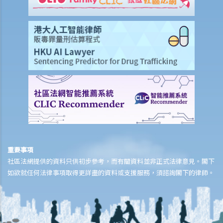
B. 常見明訂條款
1. 試用期的長度有限制嗎？
C. 跨境就業
1. 各種合約安排
2. 解決爭議
Q1. 僱主可否依靠明訂的管轄法律條款而避免《僱傭條例》或各種反歧
視條例的適用？
Q2. 僱主可否對本地及海外員工採取有差異的待遇？如果不能，僱主在
甚麼情況下可以這樣做？
重要事項
3. 在香港以外地方工作的僱員
社區法網提供的資料只供初步參考，而有關資料並非正式法律意見。閣下
a) 僱主在普通法下不可轉委的謹慎責任
如欲就任何法律事項取得更詳盡的資料或支援服務，須諮詢閣下的律師。
b) 《僱傭補償條例》在某些情況下適用
c) 往香港以外地方就業合約條例
勞資審裁處及勞工處