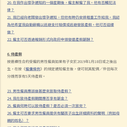
20. 在我作出懷孕通知的一個星期後，僱主解僱了我。他有否觸犯法
G. 借調
律？
21. 我已經向老闆發出懷孕通知，但他有時仍安排粗重工作給我。我認
1. 我被借調到另一間公司工作。 誰是負責我的僱傭權利的僱主？
為他希望我自動辭職以逃避支付賠償或逃避發放產假。他可否這樣
H. 外籍家庭傭工僱傭事宜
做？
1. 《僱傭條例》是否適用於外籍家庭傭工？
22. 僱主可否透過報銷形式向政府申領發還產假薪酬？
I. 罷工權
6. 侍產假
1. 僱主可以因罷工而解僱僱員嗎？
按連續性合約受僱的男性僱員如果有子女於2019年1月18日或之後出
2. 若罷工涉及某種形式的公眾聚集，參加者是否須先通知香港警務處？
生，在按《
僱傭條例
》的規定通知僱主後，便可就其配偶／伴侶每次
3. 參與者會不會有可能因非法集會或騷亂而承擔法律後果？
分娩而享有5天侍產假。
J. 其他工業行動
1. 僱員是否可以因參加「緩慢行動」而被即時解僱？
23. 男性僱員應該做甚麼來放取侍產假？
2. 僱員是否可以因「按章工作」而被即時解僱？
24. 我在放侍產假期間應否享有薪金？
25. 僱員何時可以放侍產假？是否必須一次放完？
與僱員補償條例有關之事項
26. 僱主可否要求男性僱員提供有關孩子出生詳細資料的聲明（例如母
A. 因工受傷以及有關補償
親的姓名）？
1. 賠償責任