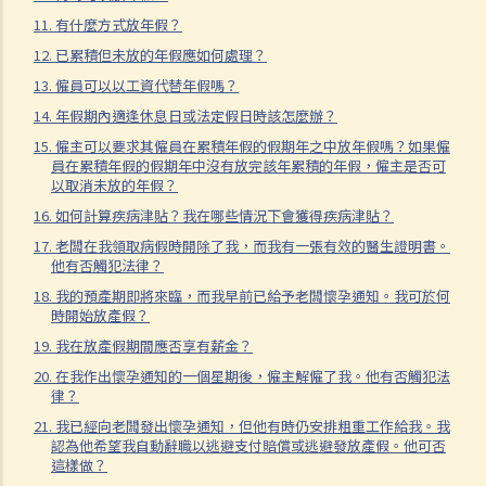
11. 若然我不能與僱主和平地解決工傷賠償問題，將案件呈交法院的時
11. 有什麼方式放年假？
限是多久？
12. 已累積但未放的年假應如何處理？
12. 僱主是否必須為所有僱員購買工傷補償保險？
13. 僱員可以以工資代替年假嗎？
13. 若然我對條例所給予的補償感到不滿，或者我認為僱主忽略了應有
14. 年假期內適逢休息日或法定假日時該怎麼辦？
的安全措施，我可否進一步提出申索？
15. 僱主可以要求其僱員在累積年假的假期年之中放年假嗎？如果僱
員在累積年假的假期年中沒有放完該年累積的年假，僱主是否可
14. 作爲一個員工，我有權利因工作壓力獲得補償嗎？
以取消未放的年假？
其他主要之僱傭及勞工法例
16. 如何計算疾病津貼？我在哪些情況下會獲得疾病津貼？
17. 老闆在我領取病假時開除了我，而我有一張有效的醫生證明書。
A. 職業安全及健康條例
他有否觸犯法律？
1. 僱主的責任
18. 我的預產期即將來臨，而我早前已給予老闆懷孕通知。我可於何
時開始放產假？
1. 在合理地切實可行範圍內確保所有在工作中的僱員的安全及健康是甚
19. 我在放產假期間應否享有薪金？
麼意思?
20. 在我作出懷孕通知的一個星期後，僱主解僱了我。他有否觸犯法
2. 僱主不遵守規定的例子有哪些？
律？
3. 僱主不遵守規定的相關刑罰是甚麼？
21. 我已經向老闆發出懷孕通知，但他有時仍安排粗重工作給我。我
2. 處所佔用人的責任
認為他希望我自動辭職以逃避支付賠償或逃避發放產假。他可否
這樣做？
1. 「佔用人」及「處所」的定義是甚麼？