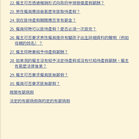
22. 僱主可否透過報銷形式向政府申領發還產假薪酬？
2. 佔用人不遵守規定的例子有哪些？
23. 男性僱員應該做甚麼來放取侍產假？
3. 佔用人不遵守規定的相關刑罰是甚麼？
24. 我在放侍產假期間應否享有薪金？
3. 僱員的責任
25. 僱員何時可以放侍產假？是否必須一次放完？
1. 僱員不遵守規定的例子有哪些？
26. 僱主可否要求男性僱員提供有關孩子出生詳細資料的聲明（例如
母親的姓名）？
2. 僱員不遵守規定的相關刑罰是甚麼？
27. 僱主何時要給予侍產假薪酬？
4. 發生工作地點意外或危險事故時的責任
28. 如果我的僱主沒有給予法定侍產假或沒有付給侍產假薪酬，僱主
5. 遵從敦促改善通知書及暫時停工通知書的責任
有甚麼法律後果？
B. 工廠及工業經營條例
29. 僱主可否要求僱員放無薪假？
1. 東主的責任
30. 僱員可否要求放無薪假？
2. 工業經營受僱人員的責任
兩類有薪病假
3. 應呈報工場及禁止通知書
法定的有薪病假與約定的有薪病假
4. 勞工處處長訂立規例等的權力
C. 法定最低工資
1. 引言
2. 法例的適用範圍