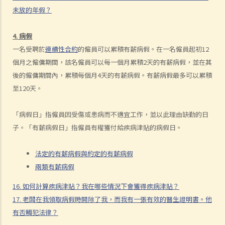
在累積年假的假期年中沒有放完該年累積的年假，僱主是否可以取消未
未放的年假？
放的年假？
16. 如何計算疾病津貼？我在哪些情況下會獲得疾病津貼？
4. 病假
17. 老闆在我領取病假時開除了我，而我有一張有效的醫生證明書。他
一名受聘於
連續性合約
的僱員可以累積有薪病假。在一名僱員起初12
有否觸犯法律？
個月之僱傭期間，該名僱員可以每一個月累積2天的有薪病假，並在其
後的僱傭期間內，累積每個月4天的有薪病假。有薪病假最多可以累積
18. 我的預產期即將來臨，而我早前已給予老闆懷孕通知。我可於何時
至120天。
開始放產假？
19. 我在放產假期間應否享有薪金？
「病假日」指僱員因受傷或患病而不適宜工作，並以此理由缺勤的日
20. 在我作出懷孕通知的一個星期後，僱主解僱了我。他有否觸犯法
子。「有薪病假日」指僱員有權獲付給疾病津貼的病假日。
律？
21. 我已經向老闆發出懷孕通知，但他有時仍安排粗重工作給我。我認
法定的有薪病假與約定的有薪病假
為他希望我自動辭職以逃避支付賠償或逃避發放產假。他可否這樣做？
兩類有薪病假
22. 僱主可否透過報銷形式向政府申領發還產假薪酬？
23. 男性僱員應該做甚麼來放取侍產假？
16. 如何計算疾病津貼？我在哪些情況下會獲得疾病津貼？
24. 我在放侍產假期間應否享有薪金？
17. 老闆在我領取病假時開除了我，而我有一張有效的醫生證明書。他
25. 僱員何時可以放侍產假？是否必須一次放完？
有否觸犯法律？
26. 僱主可否要求男性僱員提供有關孩子出生詳細資料的聲明（例如母