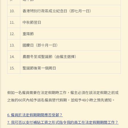
1. 不合理解僱
10.
香港特別行政區成立紀念日（即七月一日）
1. 僱傭合約終止後的限制條款
11.
中秋節翌日
2. 不合理更改僱傭合約條款
3. 不合理及不合法解僱
12.
重陽節
4. 不合理解僱的補償
13.
國慶日（即十月一日）
2. 我懷疑公司內某銷售員不斷將客戶資料給予本公司的競爭對手，所以
我想解僱此職員。我可否不給予他預先通知（或代通知金）而立刻解僱
14.
農曆冬至或聖誕節（由僱主選擇）
他？
15.
聖誕節後第一個周日
2. 我是一名辦公室文員，但老闆經常指令我在貨倉內搬運重物，我認為
此工作與我的職責不符，而老闆亦沒有在我面試時說明此項職責。我可
否不給予他預先通知（或代通知金）而辭職？
3. 僱員幾日沒有上班，但沒有給予理由，僱主可否即時解僱？
假如一名僱員需要在法定假期時工作，僱主必須在該法定假期之前或
4. 我將會以其中一個「有效的解僱理由」 解僱我的職員。我是否需要給
之後的60天內給予該名僱員替代假期，並給予48小時之預先通知。
予他預先通知或代通知金？
6. 僱員於法定假期期間應否受薪？
5. 假如我（作為一名僱員）現正面對「不合理解僱」或「不合理地更改
7. 我可否以支付補貼工資之形式指令我的員工在法定假期期間工作？
僱傭合約內之條款」的問題，我怎樣保障自己的權利？