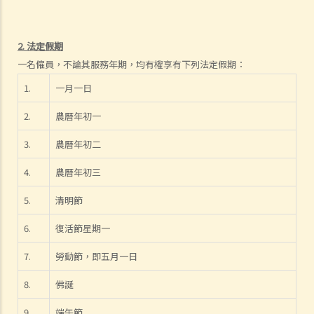
6. 如果我上班遲到，我的僱主可以扣除我的工資嗎？
7. 僱主可否單方面減少僱員的工資，安排無薪假，或更改僱傭合約條款
嗎？
2. 法定假期
8. 建築及營造行業的總承判商有沒有責任支付次承判商的僱員的工資？
一名僱員，不論其服務年期，均有權享有下列法定假期：
9. 工資是否包括酌情發給的佣金或花紅？
1.
一月一日
10. 僱主是否必須發放年終雙糧或花紅給僱員？
11. 如何計算年終酬金？我可於何時收取有關的款項？
2.
農曆年初一
C. 終止僱傭關係及所需之補償
3.
農曆年初二
1. 即時終止僱傭合約
4.
農曆年初三
1. 推定終止僱傭合約
1. 終止固定期限合約
5.
清明節
1. 繳付終止合約款項之時限
6.
復活節星期一
2. 發出通知終止合約
2. 違例及刑罰
7.
勞動節，即五月一日
3. 代通知金
8.
佛誕
6. 暫停僱用
9. 不當地終止合約
9.
端午節