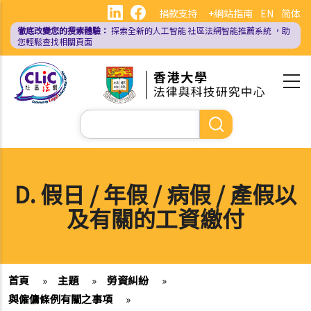
移
捐款支持
+網站指南
EN
简体
至
徹底改變您的搜索體驗：
探索全新的人工智能
社區法網智能推薦系統
，助
主
您輕鬆查找相關頁面
內
容
Search
D. 假日 / 年假 / 病假 / 產假以
及有關的工資繳付
首頁
»
主題
»
勞資糾紛
»
與僱傭條例有關之事項
»