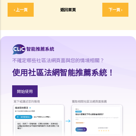
3. 如何計算工作時數
‹ 上一頁
返回首頁
下一頁 ›
1. 如何計算「工作時數」？
2. 用膳時間和休息日有薪嗎？
3. 候召或候命時間會計算入工作時數嗎？
4. 如何處理佣金？
4. 須就工資期支付予僱員的工資
5. 僱主須記錄僱員的總工作時數
不確定哪些社區法網頁面與您的情境相關？
1. 如僱員的工資期並非公曆月，備存總工作時數紀錄的金額上限是多
使用社區法網智能推薦系統！
少？
2. 總工作時數需以什麼格式記錄？
開始使用
D. 其他相關法例
1. 競爭條例
2. 《個人資料(私隱)條例》
1. 僱用過程
2. 監察僱員