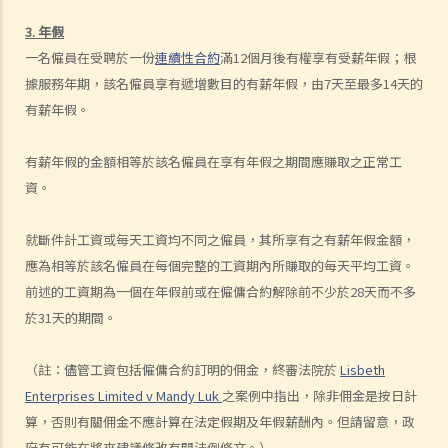
6. 假如我被老闆不合理及不合法地解僱，我怎樣保障自己的權利？
3. 年假
5. 僱主需要給予終止合約的理由嗎？
一名僱員在受聘於一份
連續性合約
滿12個月後有權享有受薪年假；根
5. 我簽署接受聘用信後，如果在開始上班日期之前打算反口，是否需要
據服務年期，該名僱員享有遞增數目的有薪年假，由7天至最多14天的
給予通知期或支付代通知金？
有薪年假。
3. 僱主是否有法律義務在僱傭關係結束後向僱員提供推薦信？ 他們在草
擬該信的過程中是否有小心謹慎的責任？
有薪年假的金額相等於該名僱員在享有年假之期間應賺取之正常工
2. 如果前僱員濫用機密資料，用作開展競爭生意，僱主可以做什麼？
資。
4. 終止僱傭合約的通知期可否包括法定的年假或產假？
7. 在暫停僱用期，我身為僱主需要付工資嗎？
就斷件計工資或每天工資均不同之僱員，其所享有之有薪年假金額，
1. 僱主於何時需要向其僱員支付遣散費？
應為相等於該名僱員在每個完整的工資期內所賺取的每天平均工資。
2. 僱主於何時需要向其僱員支付長期服務金？
前述的工資期為一個在年假前或在僱傭合約解除前不少於28天而不多
3. 我將會終止其中一名僱員之僱傭合約。我可否利用過往對該僱員之強
於31天的期間。
積金供款以抵銷部分遣散費或長期服務金？
4. 我的僱員辭職及其最後僱傭日期為九月三十日。他有十天未用的年
（註：儘管工資包括僱傭合約訂明的佣金，終審法院於
Lisbeth
假。假如他由九月二十一日至三十日連續放十天年假作為他離職前休
Enterprises Limited v Mandy Luk
之案例中指出，除非佣金是按日計
假，我應何時向他發放終止合約款項?
算，否則有關佣金不應計算在法定假期及年假薪酬內。但請留意，政
D. 假日 / 年假 / 病假 / 產假以及有關的工資繳付
府有可能在將來建議修改有關法例條文。）