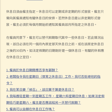
予現職僱主一個月通知以辭去現有工作。在新工上任的一個星期前，我
收到新公司的電郵，表示暫時不能聘用我，其理由是需要引入新投資
休息日須由僱主指定。休息日可以定期或非定期的形式發放。僱主只
者。因我經已辭去現有工作（而新職員亦已上班），我在離職時便成為
需向其僱員通知有關休息日的安排。若然休息日是以非定期形式發
失業人士。我可否向給予新聘約的公司採取法律行動或尋求補救方法？
放，僱主必須於每個月開始前通知其僱員該月所指定之休息日。
5. 資料及紀錄
B. 薪酬
在僱員同意下，僱主可以替代假期取代其中一些休息日。若此情況出
現，該日必須在同一個月內原定那天休息日之前，或在該原定休息日
1. 我的秘書弄壞了我辦公室的電腦，而我打算從她本月的薪金中扣除
之後的30日內。如法定假期的日期剛好是一個休息日，有關的休假應
$3,000 以作賠償，我可否作此扣除？僱主在甚麼情況下才可扣減僱員薪
在休息日之翌日。
金？
2. 我上個月的薪金已被拖欠了十天，我的老闆有否觸犯法律？
1. 僱員於休息日期間應否享有薪酬？
3. 我已被拖欠了一個月薪金，而老闆告訴我他已無能力支付薪金，他有
2. 老闆指令我在星期日（慣常之休息日）工作。我可否拒絕他的指
否違反僱傭合約？我可否即時終止僱傭合約以及提出索償？
令？
4. 我的工作地方突然被關閉，而自上個月起我便沒有再收到薪金，我認
3. 我在某日要「候召」，該日算不算是休息日？
為公司的財政已陷入困境，而公司亦很可能面臨清盤。我能否取回全部
4. 我每週從星期一到星期五工作， 星期六和星期日休息。如果法定假
（或部分）薪金？
期恰巧是星期六，僱主是否應該給另一天替代假期？
5. 假如僱主面臨破產 / 清盤，我可以從哪處獲得協助？
5. 僱員可以自願在休息日工作嗎？