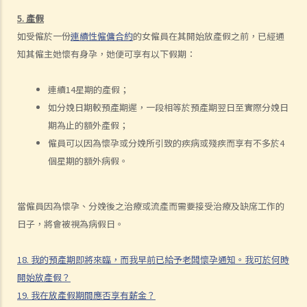
親的姓名）？
5. 產假
如受僱於一份
連續性僱傭合約
的女僱員在其開始放產假之前，已經通
27. 僱主何時要給予侍產假薪酬？
知其僱主她懷有身孕，她便可享有以下假期：
28. 如果我的僱主沒有給予法定侍產假或沒有付給侍產假薪酬，僱主有
甚麼法律後果？
連續14星期的產假；
29. 僱主可否要求僱員放無薪假？
如分娩日期較預產期遲，一段相等於預產期翌日至實際分娩日
30. 僱員可否要求放無薪假？
期為止的額外產假；
兩類有薪病假
僱員可以因為懷孕或分娩所引致的疾病或殘疾而享有不多於4
法定的有薪病假與約定的有薪病假
個星期的額外病假。
E. 強制性公積金 (MPF)
1. 自從我入職以來，僱主一直沒有替我就強積金或其他退休金計劃進行
當僱員因為懷孕、分娩後之治療或流產而需要接受治療及缺席工作的
供款。我的僱主有沒有觸犯法律？
日子，將會被視為病假日。
2. 僱主可否減少其僱員之福利或改變僱傭合約中的條款以逃避強積金計
劃下的責任？
18. 我的預產期即將來臨，而我早前已給予老闆懷孕通知。我可於何時
3. 就強積金計劃之實施，僱主可否以一份新合約重聘其僱員為「自僱人
開始放產假？
士」，從而減少在《僱傭條例》及其他勞工法例下的僱員福利？
19. 我在放產假期間應否享有薪金？
F. 《2010年僱傭（修訂）條例》