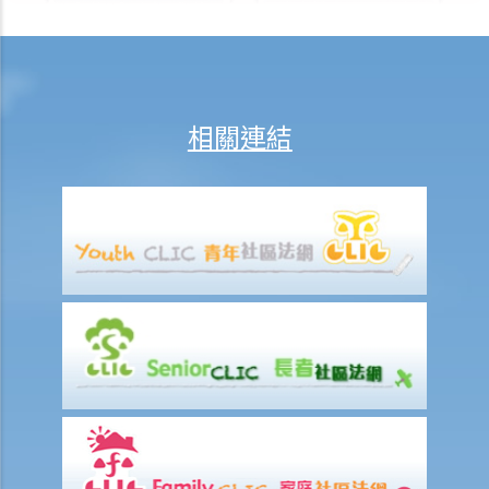
3. 僱用家庭傭工
有關僱傭合約的其他事項
A. 隱含條款及責任
相關連結
1. 僱員的隱含責任
a) 忠實和真誠的責任
b) 行使合理水平的技能及能力的責任
c) 遵守合法合理命令的責任
d) 保密責任
e) 交出所得利潤的責任
f) 彌償的責任
2. 僱主的隱含責任
a) 提供工作及報酬的責任
b) 提供安全工作環境的責任
c) 彌償的責任
3. 互信責任