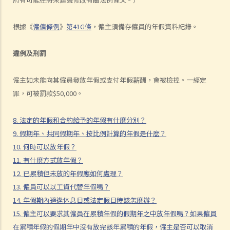
1. 僱員於休息日期間應否享有薪酬？
根據《
僱傭條例
》
第41G條
，僱主須備存僱員的年假資料紀錄。
2. 老闆指令我在星期日（慣常之休息日）工作。我可否拒絕他的指令？
3. 我在某日要「候召」，該日算不算是休息日？
違例及刑罰
4. 我每週從星期一到星期五工作， 星期六和星期日休息。如果法定假期
恰巧是星期六，僱主是否應該給另一天替代假期？
僱主如未能向其僱員發放年假或支付年假薪酬，會被檢控。一經定
5. 僱員可以自願在休息日工作嗎？
罪，可被罰款$50,000。
6. 僱員於法定假期期間應否受薪？
7. 我可否以支付補貼工資之形式指令我的員工在法定假期期間工作？
8. 法定的年假和合約給予的年假有什麼分別？
8. 法定的年假和合約給予的年假有什麼分別？
9. 假期年、共同假期年、按比例計算的年假是什麼？
9. 假期年、共同假期年、按比例計算的年假是什麼？
10. 何時可以放年假？
10. 何時可以放年假？
11. 有什麼方式放年假？
11. 有什麼方式放年假？
12. 已累積但未放的年假應如何處理？
12. 已累積但未放的年假應如何處理？
13. 僱員可以以工資代替年假嗎？
13. 僱員可以以工資代替年假嗎？
14. 年假期內適逢休息日或法定假日時該怎麼辦？
14. 年假期內適逢休息日或法定假日時該怎麼辦？
15. 僱主可以要求其僱員在累積年假的假期年之中放年假嗎？如果僱員
15. 僱主可以要求其僱員在累積年假的假期年之中放年假嗎？如果僱員
在累積年假的假期年中沒有放完該年累積的年假，僱主是否可以取消