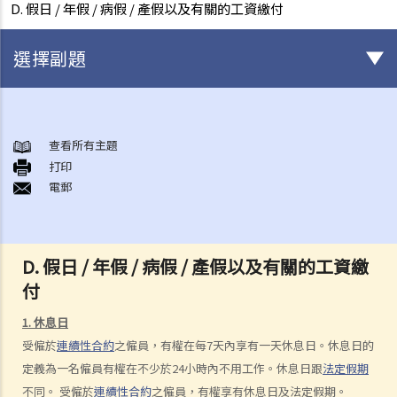
D. 假日 / 年假 / 病假 / 產假以及有關的工資繳付
選擇副題
與僱傭條例有關之事項
A. 「僱傭合約」之闡釋
查看所有主題
打印
1. 僱傭合約的持續期是多久？
電郵
2. 甚麼是「連續性」僱傭合約？
1. 甚麼情況下「連續性」僱傭會中斷？
2. 如果連續僱傭關係中斷，會有什麼法律上的影響？
D. 假日 / 年假 / 病假 / 產假以及有關的工資繳
3. 僱主是否可以選擇簽訂一系列較短且間斷的僱傭合同，以避免向僱員
付
提供法定福利和權益？
1. 休息日
3. 如何分辨「僱傭合約」以及「獨立承包商（或自僱人士）之服務合
受僱於
連續性合約
之僱員，有權在每7天內享有一天休息日。休息日的
約」？
定義為一名僱員有權在不少於24小時內不用工作。休息日跟
法定假期
4. 我接受了一份新聘約，並知道將於某日上班；而另一方面，我亦已給
不同。 受僱於
連續性合約
之僱員，有權享有休息日及法定假期。