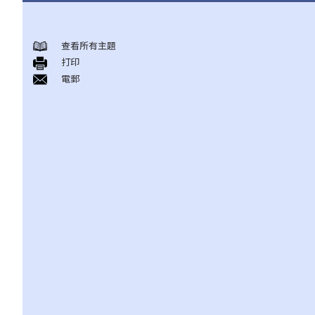
甚麼是持久授權書？
持久授權書的精要和它可達致的實效
查看所有主題
打印
1. 相關法律
電郵
1. 我年紀已老，打算讓兒子替我照顧我的財政事務。他是一位好
人，我也完全信任他。我知道有一種叫一般授權書的東西，可讓我
的受權人做任何合法的事。我也知道它簡單、直接、有效，涉及的
法律費用也不多。對我來說，這應該是完美的解決方案吧？
2. 受權人的權限、責任和法律責任
a. 權限
1. 我的一位律師朋友告訴我有關一種叫持久授權書的東西，可讓我
在精神上失去行為能力時，有人照顧我的財政事務。這似乎是個好
主意。那我只要簽署一份持久授權書，委任我的兒子作為受權人，
他便可以替我打點一切事務，對嗎？
b. 責任和法律責任