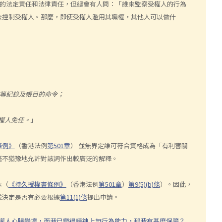
的法定責任和法律責任，但總會有人問：「誰來監察受權人的行為
去控制受權人。那麼，即使受權人濫用其職權，其他人可以做什
該等紀錄及帳目的命令；
受權人免任。
」
條例》
（香港法例
第501章
） 並無界定誰可符合資格成為「有利害關
毫不猶豫地允許對該詞作出較廣泛的解釋。
本（
《持久授權書條例》
（香港法例
第501章
）
第9(5)(b)條
）。因此，
並決定是否有必要根據
第11(1)條
提出申請。
受權人心腸變壞，而我已變得精神上無行為能力，那我有甚麼保障？