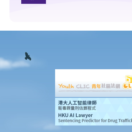
b. 以信託法團為受權人
5. 多於一名受權人？
a. 共同行事
b. 共同和各別行事
1. 我年紀已老，想要訂立一份持久授權書。我有三位已成年的子
女，他們都是優秀和值得信賴的人。但若我變得精神上無行為能
力，我希望能讓我的妻子處理我的財政事務。
6. 註冊及通知
a. 註冊持久授權書
b. 申請註冊與完成註冊之間的事宜
c. 就註冊持久授權書作出通知
1. 假設授權人在其持久授權書內指定，持久授權書將在授權人被確
診患有癡呆（失智）症之時開始生效。數年後，授權人出現了癡呆
（失智）症的徵狀。不過，受權人沒有把持久授權書拿到法院申請