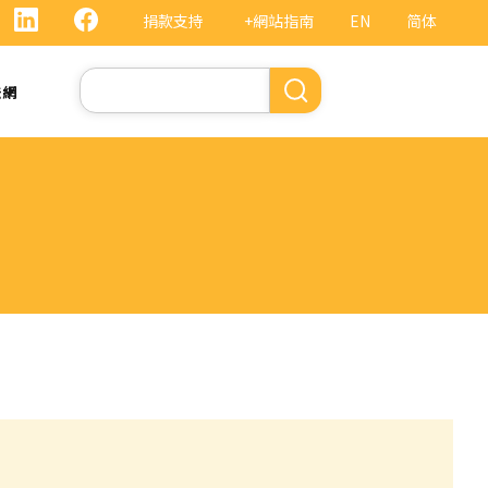
捐款支持
+網站指南
EN
简体
Search
法網