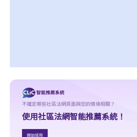
1. 我的父母年紀已老，他們想要任命我為他們持久授權書內的受權
人。當然我很樂意幫忙。我也知道假如有一天他們變得精神上無行
為能力，我需要照顧他們的財政事務。但我應當如何行使我的權力
呢？家裡還有其他兄弟姐妹，我可不想因為父母的資產管理問題而
使大家不和。坦白說，我更不想其他兄弟姐妹指責我未有妥善管理
父母的資產。
3. 監察受權人
1. 有關持久授權書的想法聽起來不錯。但我還是有點猶豫。如果我
的受權人心腸變壞，而我已變得精神上無行為能力，那我有甚麼保
障？
4. 受權人的資格
a. 以個人為受權人
不確定哪些社區法網頁面與您的情境相關？
1. 我年紀已老，想要訂立一份持久授權書，以便在我變為精神上無
使用社區法網智能推薦系統！
行為能力時，我的兒子可處理我的財政事務。我的兒子是一名律
師，而媳婦是一名醫生。事情應該很易辦吧，只要他們見證我簽署
開始使用
那份持久授權書，我的兒子就可以順利成為受權人吧？