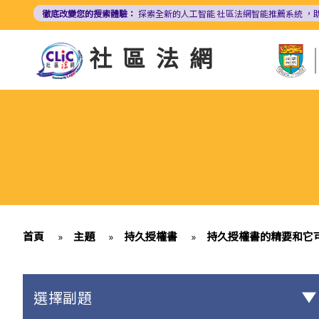
移
徹底改變您的搜索體驗：
探索全新的人工智能
社區法網智能推薦系統
，
至
主
社區法網
內
容
首頁
»
主題
»
持久授權書
»
持久授權書的精要和它
選擇副題