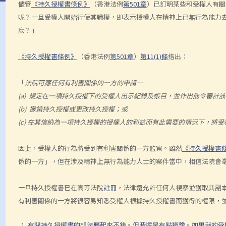
儘管
《持久授權書條例》
（香港法例
第501章
）已訂明某些和受權人有關
呢？一旦受權人開始行使其職權，即表示授權人在精神上已無行為能力
麼？」
《持久授權書條例》
（香港法例
第501章
）
第11(1)條
指出：
「
法院可應任何有利害關係的一方的申請─
(a) 規定在一項持久授權下的受權人出示紀錄及帳目，並作出飭令審計
(b) 撤銷持久授權或更改持久授權；或
(c) 在其信納為一項持久授權的授權人的利益而有此需要的情況下，將
因此，受權人的行為將受到有利害關係的一方監察。雖然
《持久授權書
係的一方」，但在涉及精神上無行為能力人士的案件當中，相信法院會
一旦持久授權書已在高等法院
註冊
，法律還允許任何人視察並獲取其副
有利害關係的一方將很容易知悉受權人根據持久授權書而獲得的權限，
1. 有關持久授權書的想法聽起來不錯。但我還是有點猶豫。如果我的