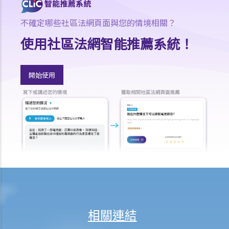
書，我的兒子就可以順利成為受權人吧？
b. 以信託法團為受權人
不確定哪些社區法網頁面與您的情境相關？
5. 多於一名受權人？
使用社區法網智能推薦系統！
a. 共同行事
b. 共同和各別行事
開始使用
1. 我年紀已老，想要訂立一份持久授權書。我有三位已成年的子女，他
們都是優秀和值得信賴的人。但若我變得精神上無行為能力，我希望能
讓我的妻子處理我的財政事務。
6. 註冊及通知
a. 註冊持久授權書
b. 申請註冊與完成註冊之間的事宜
c. 就註冊持久授權書作出通知
1. 假設授權人在其持久授權書內指定，持久授權書將在授權人被確診患
有癡呆（失智）症之時開始生效。數年後，授權人出現了癡呆（失智）
相關連結
症的徵狀。不過，受權人沒有把持久授權書拿到法院申請註冊。其後，