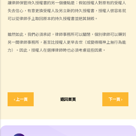
讓律師保管持久授權書的另一個優點是：假如授權人對原有的受權人
b. 責任和法律責任
失去信心，有意更換受權人及另立新的持久授權書，授權人很容易就
可以從律師手上取回原本的持久授權書並把其銷毀。
1. 我的父母年紀已老，他們想要任命我為他們持久授權書內的受權人。
當然我很樂意幫忙。我也知道假如有一天他們變得精神上無行為能力，
雖然如此，我們必須承認，律師事務所可以關閉，個別律師可以轉到
我需要照顧他們的財政事務。但我應當如何行使我的權力呢？家裡還有
另一間律師事務所，甚至比授權人更早去世（或變得精神上無行為能
其他兄弟姐妹，我可不想因為父母的資產管理問題而使大家不和。坦白
力）。因此，授權人在選擇律師時也必須考慮這些因素。
說，我更不想其他兄弟姐妹指責我未有妥善管理父母的資產。
3. 監察受權人
1. 有關持久授權書的想法聽起來不錯。但我還是有點猶豫。如果我的受
權人心腸變壞，而我已變得精神上無行為能力，那我有甚麼保障？
4. 受權人的資格
‹ 上一頁
返回首頁
下一頁 ›
a. 以個人為受權人
1. 我年紀已老，想要訂立一份持久授權書，以便在我變為精神上無行為
能力時，我的兒子可處理我的財政事務。我的兒子是一名律師，而媳婦
是一名醫生。事情應該很易辦吧，只要他們見證我簽署那份持久授權