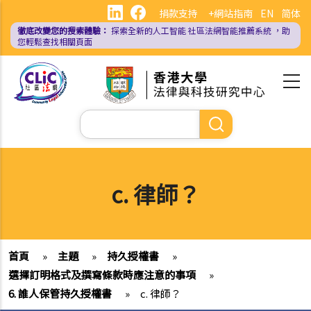
移
捐款支持
+網站指南
EN
简体
至
徹底改變您的搜索體驗：
探索全新的人工智能
社區法網智能推薦系統
，助
主
您輕鬆查找相關頁面
內
容
Search
c. 律師？
首頁
»
主題
»
持久授權書
»
選擇訂明格式及撰寫條款時應注意的事項
»
6. 誰人保管持久授權書
»
c. 律師？