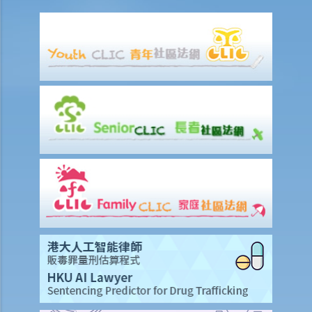
授權人被確診為精神上無行為能力。但受權人仍沒有把持久授權書拿到
法院申請註冊。那麼，受權人可以行使該持久授權書載有的權力嗎？畢
竟持久授權書規定它將在授權人被確診患有癡呆（失智）症之時開始生
效。看來即使受權人違反有關註冊的規定，他/她並沒有做錯甚麼。那
麼，註冊是多餘的嗎？
7. 撤銷持久授權
a. 由授權人撤銷持久授權
1. 我於數年前簽署了一份持久授權書，委任我的長子為受權人。不過，
最近我注意到他沉溺賭博，我已不再信任他。我現在想要任命我的小女
兒作為受權人。我應該怎樣做？
b. 其他情況下撤銷持久授權
8. 持久授權書的主要優點
訂立持久授權書的要求和步驟
1. 採用訂明格式
a. 訂明格式