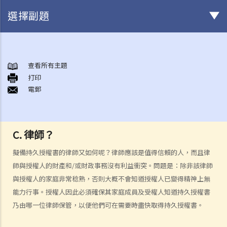
選擇副題
甚麼是持久授權書？
持久授權書的精要和它可達致的實效
查看所有主題
1. 相關法律
打印
電郵
1. 我年紀已老，打算讓兒子替我照顧我的財政事務。他是一位好人，我
也完全信任他。我知道有一種叫一般授權書的東西，可讓我的受權人做
任何合法的事。我也知道它簡單、直接、有效，涉及的法律費用也不
C. 律師？
多。對我來說，這應該是完美的解決方案吧？
2. 受權人的權限、責任和法律責任
擬備持久授權書的律師又如何呢？律師應該是值得信賴的人，而且律
師與授權人的財產和/或財政事務沒有利益衝突。問題是：除非該律師
a. 權限
與授權人的家庭非常稔熟，否則大概不會知道授權人已變得精神上無
1. 我的一位律師朋友告訴我有關一種叫持久授權書的東西，可讓我在精
能力行事。授權人因此必須確保其家庭成員及受權人知道持久授權書
神上失去行為能力時，有人照顧我的財政事務。這似乎是個好主意。那
乃由哪一位律師保管，以便他們可在需要時盡快取得持久授權書。
我只要簽署一份持久授權書，委任我的兒子作為受權人，他便可以替我
打點一切事務，對嗎？