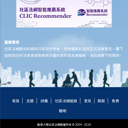
b. 表格1或表格2？
2. 由授權人和受權人簽立
a. 由授權人簽立
b. 由受權人簽立
c. 多於一名受權人的簽立方式
重要事項
1. 我年紀已老，想讓我的女兒在我變為精神上無行為能力時處理我的財
社區法網提供的資料只供初步參考，而有關資料並非正式法律意見。閣下
如欲就任何法律事項取得更詳盡的資料或支援服務，須諮詢閣下的律師。
政事務。我知道有一種叫持久授權書的東西，可讓我委託一位受權人，
假若我患上癡呆（失智）症，受權人就可以處理我的財政事務。這個主
意聽起來不錯。那我可以只寫幾句話以確認委託，然後簽名，或許再找
一個朋友見證我的簽名，就一切都辦妥了？
3. 說明資料
4. 受權人的權限
首頁
主題
詞彙
社區法網組員
意見
銘謝
免責
5. 對受權人的限制及通知獲指名的人
聲明
a. 對受權人的限制
b. 通知獲指名的人
香港大學社區法網版權所有 © 2004 - 2026