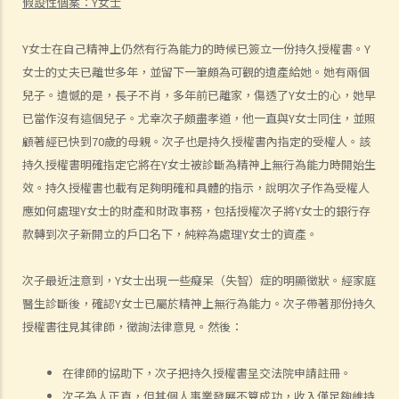
假設性個案：Y女士
神上失去行為能力時，有人照顧我的財政事務。這似乎是個好主意。那
我只要簽署一份持久授權書，委任我的兒子作為受權人，他便可以替我
Y女士在自己精神上仍然有行為能力的時候已簽立一份持久授權書。Y
打點一切事務，對嗎？
女士的丈夫已離世多年，並留下一筆頗為可觀的遺產給她。她有兩個
b. 責任和法律責任
兒子。遺憾的是，長子不肖，多年前已離家，傷透了Y女士的心，她早
已當作沒有這個兒子。尤幸次子頗盡孝道，他一直與Y女士同住，並照
1. 我的父母年紀已老，他們想要任命我為他們持久授權書內的受權人。
顧著經已快到70歲的母親。次子也是持久授權書內指定的受權人。該
當然我很樂意幫忙。我也知道假如有一天他們變得精神上無行為能力，
持久授權書明確指定它將在Y女士被診斷為精神上無行為能力時開始生
我需要照顧他們的財政事務。但我應當如何行使我的權力呢？家裡還有
效。持久授權書也載有足夠明確和具體的指示，說明次子作為受權人
其他兄弟姐妹，我可不想因為父母的資產管理問題而使大家不和。坦白
應如何處理Y女士的財產和財政事務，包括授權次子將Y女士的銀行存
說，我更不想其他兄弟姐妹指責我未有妥善管理父母的資產。
款轉到次子新開立的戶口名下，純粹為處理Y女士的資產。
3. 監察受權人
次子最近注意到，Y女士出現一些癡呆（失智）症的明顯徵狀。經家庭
1. 有關持久授權書的想法聽起來不錯。但我還是有點猶豫。如果我的受
醫生診斷後，確認Y女士已屬於精神上無行為能力。次子帶著那份持久
權人心腸變壞，而我已變得精神上無行為能力，那我有甚麼保障？
授權書往見其律師，徵詢法律意見。然後：
4. 受權人的資格
a. 以個人為受權人
在律師的協助下，次子把持久授權書呈交法院申請註冊。
1. 我年紀已老，想要訂立一份持久授權書，以便在我變為精神上無行為
次子為人正直，但其個人事業發展不算成功，收入僅足夠維持