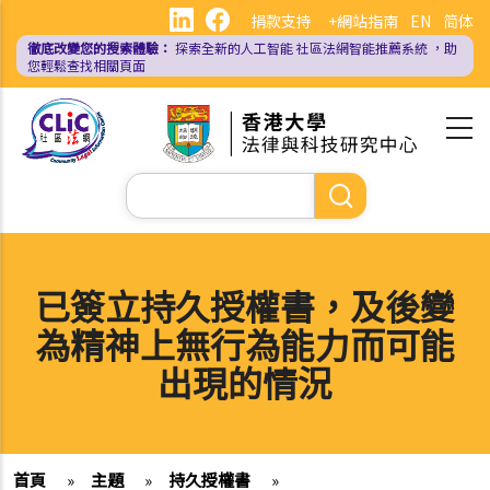
移
捐款支持
+網站指南
EN
简体
至
徹底改變您的搜索體驗：
探索全新的人工智能
社區法網智能推薦系統
，助
主
您輕鬆查找相關頁面
內
容
Search
已簽立持久授權書，及後變
為精神上無行為能力而可能
出現的情況
首頁
»
主題
»
持久授權書
»