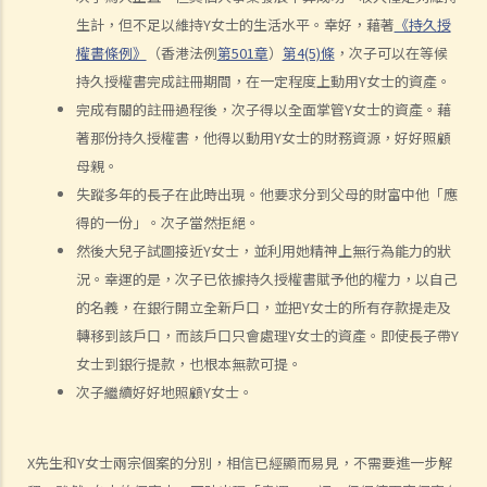
能力時，我的兒子可處理我的財政事務。我的兒子是一名律師，而媳婦
生計，但不足以維持Y女士的生活水平。幸好，藉著
《持久授
是一名醫生。事情應該很易辦吧，只要他們見證我簽署那份持久授權
權書條例》
（香港法例
第501章
）
第4(5)條
，次子可以在等候
持久授權書完成註冊期間，在一定程度上動用Y女士的資產。
書，我的兒子就可以順利成為受權人吧？
完成有關的註冊過程後，次子得以全面掌管Y女士的資產。藉
b. 以信託法團為受權人
著那份持久授權書，他得以動用Y女士的財務資源，好好照顧
5. 多於一名受權人？
母親。
a. 共同行事
失蹤多年的長子在此時出現。他要求分到父母的財富中他「應
b. 共同和各別行事
得的一份」。次子當然拒絕。
然後大兒子試圖接近Y女士，並利用她精神上無行為能力的狀
1. 我年紀已老，想要訂立一份持久授權書。我有三位已成年的子女，他
況。幸運的是，次子已依據持久授權書賦予他的權力，以自己
們都是優秀和值得信賴的人。但若我變得精神上無行為能力，我希望能
的名義，在銀行開立全新戶口，並把Y女士的所有存款提走及
讓我的妻子處理我的財政事務。
轉移到該戶口，而該戶口只會處理Y女士的資產。即使長子帶Y
6. 註冊及通知
女士到銀行提款，也根本無款可提。
a. 註冊持久授權書
次子繼續好好地照顧Y女士。
b. 申請註冊與完成註冊之間的事宜
c. 就註冊持久授權書作出通知
X先生和Y女士兩宗個案的分別，相信已經顯而易見，不需要進一步解
1. 假設授權人在其持久授權書內指定，持久授權書將在授權人被確診患