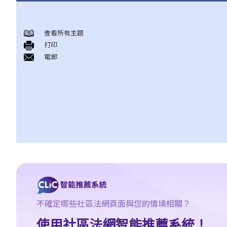
甚麼是持久授權書？
持久授權書的精要和它可達致的實效
查看所有主題
打印
1. 相關法律
電郵
1. 我年紀已老，打算讓兒子替我照顧我的財政事務。他是一位好
人，我也完全信任他。我知道有一種叫一般授權書的東西，可讓我
的受權人做任何合法的事。我也知道它簡單、直接、有效，涉及的
法律費用也不多。對我來說，這應該是完美的解決方案吧？
2. 受權人的權限、責任和法律責任
a. 權限
1. 我的一位律師朋友告訴我有關一種叫持久授權書的東西，可讓我
在精神上失去行為能力時，有人照顧我的財政事務。這似乎是個好
主意。那我只要簽署一份持久授權書，委任我的兒子作為受權人，
他便可以替我打點一切事務，對嗎？
不確定哪些社區法網頁面與您的情境相關？
b. 責任和法律責任
使用社區法網智能推薦系統！