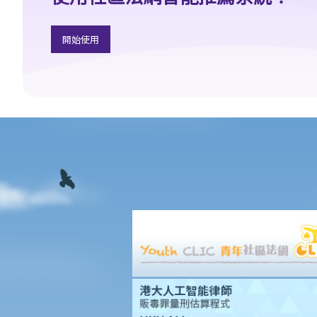
1. 我的父母年紀已老，他們想要任命我為他們持久授權書內的受權
人。當然我很樂意幫忙。我也知道假如有一天他們變得精神上無行
開始使用
為能力，我需要照顧他們的財政事務。但我應當如何行使我的權力
呢？家裡還有其他兄弟姐妹，我可不想因為父母的資產管理問題而
使大家不和。坦白說，我更不想其他兄弟姐妹指責我未有妥善管理
父母的資產。
3. 監察受權人
1. 有關持久授權書的想法聽起來不錯。但我還是有點猶豫。如果我
的受權人心腸變壞，而我已變得精神上無行為能力，那我有甚麼保
障？
4. 受權人的資格
a. 以個人為受權人
1. 我年紀已老，想要訂立一份持久授權書，以便在我變為精神上無
行為能力時，我的兒子可處理我的財政事務。我的兒子是一名律
師，而媳婦是一名醫生。事情應該很易辦吧，只要他們見證我簽署
那份持久授權書，我的兒子就可以順利成為受權人吧？