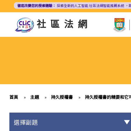
移
徹底改變您的搜索體驗：
探索全新的人工智能
社區法網智能推薦系統
，
至
主
社區法網
內
容
首頁
»
主題
»
持久授權書
»
持久授權書的精要和它
選擇副題