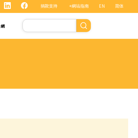
捐款支持
+網站指南
EN
简体
Search
法網