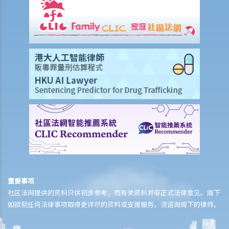
保险
人寿保险
受保人已失踪了数年，其保单受益人可否向保险公司索取死亡赔偿？
在处理索偿时，保险公司会否接受中医发出的医疗报告 / 医生纸？
如果我的保单已经失效，但我重新缴交保费以尝试令保单「复效」。我
可否在这段期间向保险公司索偿？
我为同一项目（如住院或家居意外）购买了数份保险。我可否从所有保
单索取全数保额，或只可索取实际开支或损失？人寿保险的死亡赔偿会
否有不同规定？
医疗保险
在处理索偿时，保险公司会否接受中医发出的医疗报告 / 医生纸？
我为同一项目（如住院或家居意外）购买了数份保险。我可否从所有保
重要事项
单索取全数保额，或只可索取实际开支或损失？
社区法网提供的资料只供初步参考，而有关资料并非正式法律意见。阁下
如欲就任何法律事项取得更详尽的资料或支援服务，须谘询阁下的律师。
意外或个人伤亡保险
「意外受伤」的一般定义是甚么？如果我受了伤但没有表面伤痕，我可