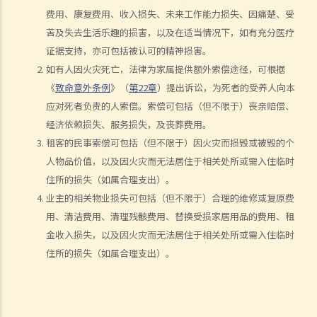
如何就人身伤害提出申索？
费用、康复费用、收入损失、未来工作能力损失、因痛楚、受
人身伤害诉讼所涉的法律程序
苦及失去生活乐趣的损害，以及在适当情况下，如有充分医疗
1. 申索信（原告人）及建设性的答复（被告人）
证据支持，亦可包括被认可的精神损害。
2. 传讯令状
如有人因火灾死亡，法律为家属提供额外索偿途径，可根据
3. 申索陈述书
《
致命意外条例
》（
第22章
）提出诉讼，为死者的受养人向本
4. 损害赔偿陈述书
应对死者负责的人索偿。索偿可包括（但不限于）丧亲赔偿、
5. 抗辩书
经济依赖损失、服务损失，及丧葬费用。
6. 证明书（收费安排）
租客的民事索偿可包括（但不限于）因火灾而损毁或被毁的个
7. 属实申述
人物品价值，以及因火灾而无法居住于相关处所或需入住临时
8. 委托专家拟备报告的守则
住所的损失（如属合理支出）。
9. 核对表评检及案件管理问卷
业主的相关物业损失可包括（但不限于）合理的维修或复原费
10. 案件管理会议
用、清洁费用、清理残骸费用、替换受损家居用品的费用、租
金收入损失，以及因火灾而无法居住于相关处所或需入住临时
11. 审讯前的复核
住所的损失（如属合理支出）。
就人身伤害提出申索，是否存在时限？
就人身伤害提出申索，会取得多少赔偿？
涉及非致命意外的申索