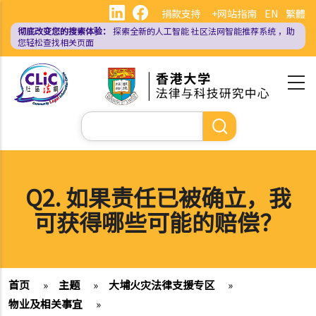
跳
捐款支持
+网站指南
EN
繁體
转
彻底改变您的搜索体验：
探索全新的人工智能
社区法网智能推荐系统
，助
到
您轻松查找相关页面
主
要
内
容
搜
索
Q2. 如果责任已被确立，我
可获得哪些可能的赔偿？
首页
»
主题
»
大埔火灾法律支援专区
»
物业及相关事宜
»