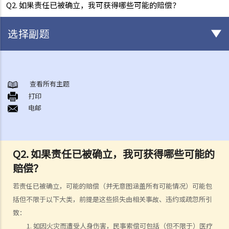
Q2. 如果责任已被确立，我可获得哪些可能的赔偿？
选择副题
身后事安排
A. 火葬
查看所有主题
打印
B. 骨灰安置所（灵灰安置所）
电邮
C. 土葬
D. 纪念花园
E. 骨灰撒海
Q2. 如果责任已被确立，我可获得哪些可能的
F. 遗体／骨殖／骨灰出入香港
赔偿？
人身伤亡
伤者本人
若责任已被确立，可能的赔偿（并无意图涵盖所有可能情况）可能包
括但不限于以下大类，前提是这些损失由相关事故、违约或疏忽所引
何谓「人身伤害」？
致：
我受伤后，何时可提出申索？
如因火灾而遭受人身伤害，民事索偿可包括（但不限于）医疗