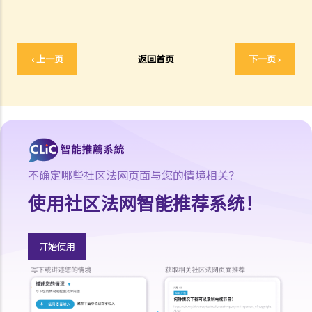
若我因人身伤害提出申索，可否申请法律援助？
法律援助
法律援助辅助计划
‹ 上一页
返回首页
下一页 ›
香港律师会大埔火灾紧急免费法律咨询热线
切勿寻求索偿代理协助处理申索
逝者家属
我的家人在意外中身亡。我可否代表死者展开人身伤亡诉讼？在控告犯
错的一方之前，我需要依循甚么程序？
不确定哪些社区法网页面与您的情境相关？
损害赔偿陈述书
涉及致命意外的申索
使用社区法网智能推荐系统！
死因裁判法庭有甚么作用？
火灾中受伤的雇员
开始使用
因工受伤以及有关补偿
赔偿责任
怎样才算是因工及在雇用期间遭遇意外（简称工伤意外）？