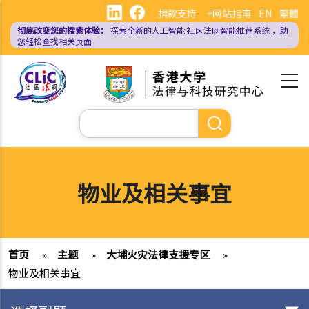
跳
捐款支持
+网站指南
EN
繁體
转
彻底改变您的搜索体验：
探索全新的人工智能
社区法网智能推荐系统
，助
到
您轻松查找相关页面
主
要
内
容
搜
索
物业及相关事宜
首页
»
主题
»
大埔火灾法律支援专区
»
物业及相关事宜