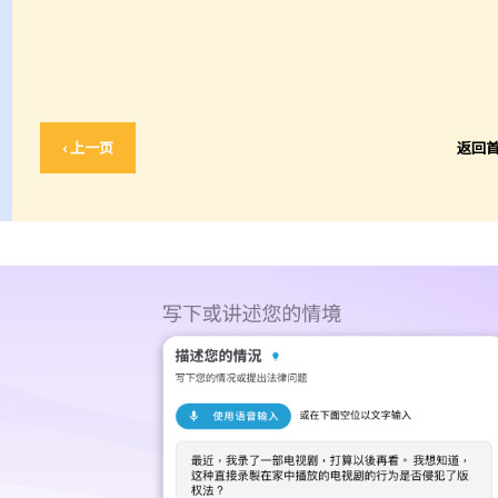
‹ 上一页
返回