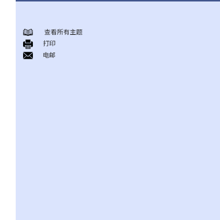
身后事安排
查看所有主题
A. 火葬
打印
B. 骨灰安置所（灵灰安置所）
电邮
C. 土葬
D. 纪念花园
E. 骨灰撒海
F. 遗体／骨殖／骨灰出入香港
人身伤亡
伤者本人
何谓「人身伤害」？
我受伤后，何时可提出申索？
如何就人身伤害提出申索？
人身伤害诉讼所涉的法律程序
1. 申索信（原告人）及建设性的答复（被告人）
2. 传讯令状