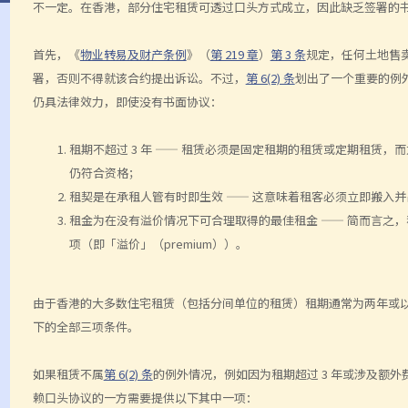
不一定。在香港，部分住宅租赁可透过口头方式成立，因此缺乏签署的
首先，《
物业转易及财产条例
》（
第 219 章
）
第 3 条
规定，任何土地售
署，否则不得就该合约提出诉讼。不过，
第 6(2) 条
划出了一个重要的例
仍具法律效力，即使没有书面协议：
租期不超过 3 年 —— 租赁必须是固定租期的租赁或定期租赁，
仍符合资格；
租契是在承租人管有时即生效 —— 这意味着租客必须立即搬入
租金为在没有溢价情况下可合理取得的最佳租金 —— 简而言之
项（即「溢价」（premium））。
由于香港的大多数住宅租赁（包括分间单位的租赁）租期通常为两年或
下的全部三项条件。
如果租赁不属
第 6(2) 条
的例外情况，例如因为租期超过 3 年或涉及额
赖口头协议的一方需要提供以下其中一项：