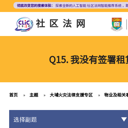
跳
彻底改变您的搜索体验：
探索全新的人工智能
社区法网智能推荐系统
，
转
到
社区法网
主
要
内
容
Q15. 我没有签
首页
»
主题
»
大埔火灾法律支援专区
»
物业及相关
选择副题