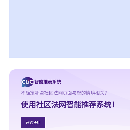
香港律师会大埔火灾紧急免费法律咨询热线
切勿寻求索偿代理协助处理申索
逝者家属
我的家人在意外中身亡。我可否代表死者展开人身伤亡诉讼？在控
告犯错的一方之前，我需要依循甚么程序？
损害赔偿陈述书
涉及致命意外的申索
死因裁判法庭有甚么作用？
火灾中受伤的雇员
因工受伤以及有关补偿
赔偿责任
不确定哪些社区法网页面与您的情境相关？
怎样才算是因工及在雇用期间遭遇意外（简称工伤意外）？
使用社区法网智能推荐系统！
在甚么情况下，雇主不需要为其雇员的工伤负上赔偿责任？
赔偿项目
开始使用
我的配偶在工作时因意外而死亡，我或我的家人可获哪些赔偿？