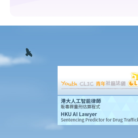
我在工作时因遇到意外而受伤及导致伤残，我或我的家人可获哪些
赔偿？
除上述的赔偿外，我可否就工伤而获得其他赔偿（例如医药费）？
工伤或有关意外之报告
雇主向劳工处报告与工作有关的意外之时限是多久？
雇员可否向劳工处报告与工作有关的意外？
其他有关工伤的事项
如何安排支付工伤赔偿？
若然我不能与雇主和平地解决工伤赔偿问题，将案件呈交法院的时
限是多久？
若然我对条例所给予的补偿感到不满，或者我认为雇主忽略了应有
的安全措施，我可否进一步提出申索？
保险
人寿保险
受保人已失踪了数年，其保单受益人可否向保险公司索取死亡赔