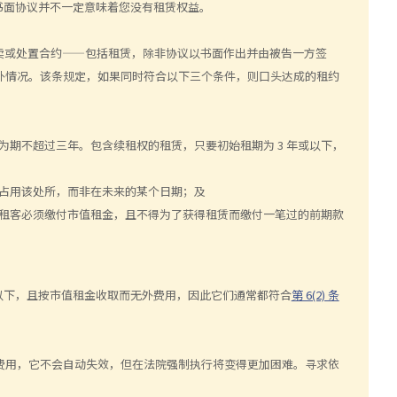
书面协议并不一定意味着您没有租赁权益。
卖或处置合约——包括租赁，除非协议以书面作出并由被告一方签
外情况。该条规定，如果同时符合以下三个条件，则口头达成的租约
而为期不超过三年。包含续租权的租赁，只要初始租期为 3 年或以下，
并占用该处所，而非在未来的某个日期；及
，租客必须缴付市值租金，且不得为了获得租赁而缴付一笔过的前期款
以下，且按市值租金收取而无外费用，因此它们通常都符合
第 6(2) 条
外费用，它不会自动失效，但在法院强制执行将变得更加困难。寻求依