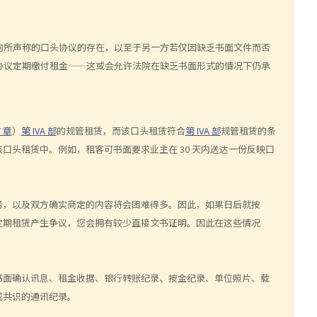
向所声称的口头协议的存在，以至于另一方若仅因缺乏书面文件而否
协议定期缴付租金——这或会允许法院在缺乏书面形式的情况下仍承
7 章
）
第 IVA 部
的规管租赁，而该口头租赁符合
第 IVA 部
规管租赁的条
口头租赁中。例如，租客可书面要求业主在 30 天内送达一份反映口
务，以及双方确实商定的内容将会困难得多。因此，如果日后就按
定期租赁产生争议，您会拥有较少直接文书证明。因此在这些情况
书面确认讯息、租金收据、银行转账纪录、按金纪录、单位照片、载
成共识的通讯纪录。