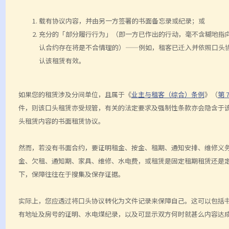
载有协议内容，并由另一方签署的书面备忘录或纪录；或
充分的「部分履行行为」（即一方已作出的行动，毫不含糊地指
认合约存在将是不合情理的）——例如，租客已迁入并依照口头
认该租赁有效。
如果您的租赁涉及分间单位，且属于《
业主与租客（综合）条例
》（
第 
件，则该口头租赁亦受规管，有关的法定要求及强制性条款亦会隐含于该
头租赁内容的书面租赁协议。
然而，若没有书面合约，要证明租金、按金、租期、通知安排、维修义
金、欠租、通知期、家具、维修、水电费，或租赁是固定租期租赁还是
下，保障往往在于搜集及保存证据。
实际上，您应透过将口头协议转化为文件记录来保障自己。这可以包括
有地址及房号的证明、水电煤纪录，以及可显示双方何时就甚么内容达