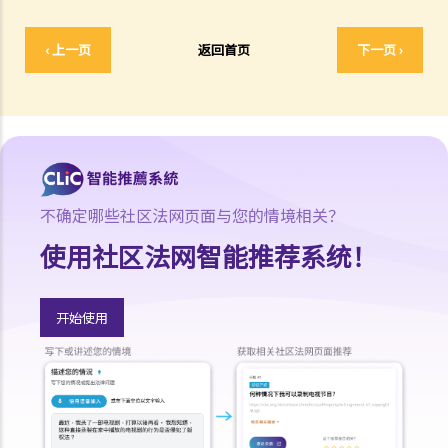
11. 审讯前的复核
就人身伤害提出申索，是否存在时限？
‹ 上一页
返回首页
下一页 ›
就人身伤害提出申索，会取得多少赔偿？
涉及非致命意外的申索
若我因人身伤害提出申索，可否申请法律援助？
法律援助
法律援助辅助计划
不确定哪些社区法网页面与您的情境相关？
香港律师会大埔火灾紧急免费法律咨询热线
使用社区法网智能推荐系统！
切勿寻求索偿代理协助处理申索
逝者家属
开始使用
我的家人在意外中身亡。我可否代表死者展开人身伤亡诉讼？在控告犯
错的一方之前，我需要依循甚么程序？
损害赔偿陈述书
涉及致命意外的申索
死因裁判法庭有甚么作用？