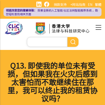
跳
捐款支持
+网站指南
EN
繁體
转
彻底改变您的搜索体验：
探索全新的人工智能
社区法网智能推荐系统
，助
到
您轻松查找相关页面
主
要
内
容
搜
索
Q13. 即使我的单位未有受
损，但如果我在火灾后感到
太害怕而不敢继续住在那
里，我可以终止我的租赁协
议吗？