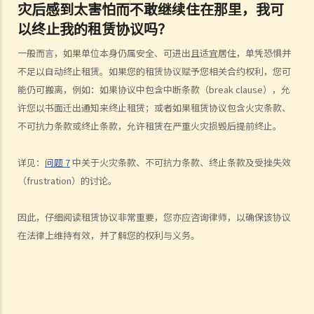
灾后感到太害怕而不敢继续住在那里，我可
人身伤亡
以终止我的租赁协议吗？
伤者本人
一般而言，如果单位本身仍属安全、可进出且适宜居住，单凭恐惧并
何谓「人身伤害」？
不足以自动终止租赁。如果您的租赁协议赋予您相关合约权利，您可
我受伤后，何时可提出申索？
能仍可搬离，例如：如果协议中包含中断条款（break clause），允
如何就人身伤害提出申索？
许您以书面迁出通知来终止租赁；或者如果租赁协议包含火灾条款、
人身伤害诉讼所涉的法律程序
不可抗力条款或终止条款，允许租赁在严重火灾损毁后提前终止。
1. 申索信（原告人）及建设性的答复（被告人）
2. 传讯令状
详见：
问题 7
中关于火灾条款、不可抗力条款、终止条款及受挫失效
3. 申索陈述书
（frustration）的讨论。
4. 损害赔偿陈述书
5. 抗辩书
因此，仔细阅读租赁协议非常重要，您亦应咨询律师，以确保该协议
6. 证明书（收费安排）
在法律上维持有效，并了解您的权利与义务。
7. 属实申述
8. 委托专家拟备报告的守则
9. 核对表评检及案件管理问卷
10. 案件管理会议