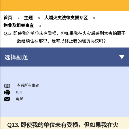
首页
»
主题
»
大埔火灾法律支援专区
»
物业及相关事宜
»
Q13. 即使我的单位未有受损，但如果我在火灾后感到太害怕而不
敢继续住在那里，我可以终止我的租赁协议吗？
选择副题
身后事安排
A. 火葬
查看所有主题
打印
B. 骨灰安置所（灵灰安置所）
电邮
C. 土葬
D. 纪念花园
E. 骨灰撒海
Q13. 即使我的单位未有受损，但如果我在火
F. 遗体／骨殖／骨灰出入香港