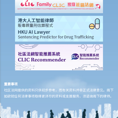
如何安排支付工伤赔偿？
若然我不能与雇主和平地解决工伤赔偿问题，将案件呈交法院的时限是
多久？
若然我对条例所给予的补偿感到不满，或者我认为雇主忽略了应有的安
全措施，我可否进一步提出申索？
保险
人寿保险
受保人已失踪了数年，其保单受益人可否向保险公司索取死亡赔偿？
在处理索偿时，保险公司会否接受中医发出的医疗报告 / 医生纸？
如果我的保单已经失效，但我重新缴交保费以尝试令保单「复效」。我
可否在这段期间向保险公司索偿？
重要事项
我为同一项目（如住院或家居意外）购买了数份保险。我可否从所有保
社区法网提供的资料只供初步参考，而有关资料并非正式法律意见。阁下
单索取全数保额，或只可索取实际开支或损失？人寿保险的死亡赔偿会
如欲就任何法律事项取得更详尽的资料或支援服务，须谘询阁下的律师。
否有不同规定？
医疗保险