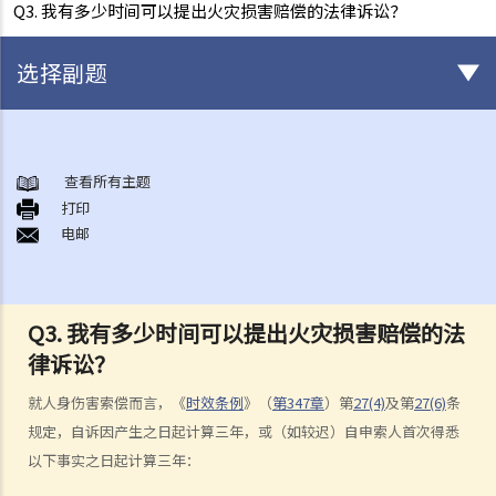
Q3. 我有多少时间可以提出火灾损害赔偿的法律诉讼？
选择副题
身后事安排
A. 火葬
查看所有主题
打印
B. 骨灰安置所（灵灰安置所）
电邮
C. 土葬
D. 纪念花园
E. 骨灰撒海
Q3. 我有多少时间可以提出火灾损害赔偿的法
F. 遗体／骨殖／骨灰出入香港
律诉讼？
人身伤亡
伤者本人
就人身伤害索偿而言，《
时效条例
》（
第347章
）第
27(4)
及第
27(6)
条
规定，自诉因产生之日起计算三年，或（如较迟）自申索人首次得悉
何谓「人身伤害」？
以下事实之日起计算三年：
我受伤后，何时可提出申索？