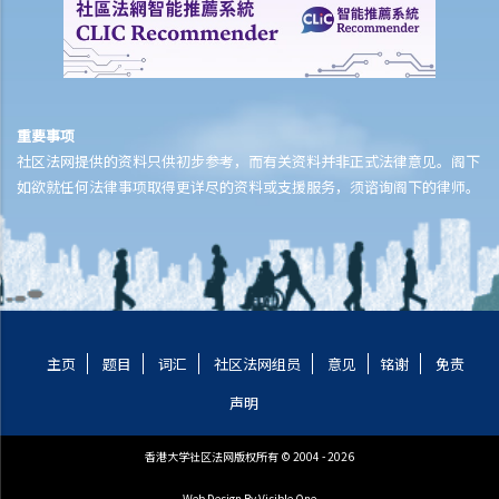
哪些类型的保险可以涵盖因火灾造成的损失？哪些类型的损失可能获得
保障？
火警发生后，我应该立即做些甚么，以保障我在保险单下的权利？
火警发生后，我需要在多快时间内通知保险公司？如果我迟报索偿会有
什么后果？
重要事项
向保险公司申请赔偿的程序是什么？
社区法网提供的资料只供初步参考，而有关资料并非正式法律意见。阁下
我需要准备甚么文件来支持我的索偿？
如欲就任何法律事项取得更详尽的资料或支援服务，须谘询阁下的律师。
我可否在保险公司检查物业之前先行进行紧急维修？这样会否影响我的
索偿？
如果业主和租客各自都有独立的家居保险保单，对于同一宗火灾事故，
双方的责任及赔偿如何分配？
如果我同时受自己的家居保险及大厦的楼宇保险保障，在实务上如何处
理重复保险的问题？
主页
题目
词汇
社区法网组员
意见
铭谢
免责
如果大厦业主立案法团持有大厦保险，业主或租客是否有权获得该保险
声明
的赔偿？赔偿如何在所有受影响人士之间分配？
如果我在家中经营生意，我可否根据家居保险索偿业务中断损失，还是
香港大学社区法网版权所有 © 2004 - 2026
必须另购业务中断保险？
Web Design
By Visible One