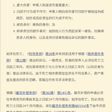
如何就人身伤害提出申索？
重大伤害：
申索人知道该伤害属重大；
人身伤害诉讼所涉的法律程序
归因于行为或不作为：
申索人明白该伤害可归因于被指控构成
1. 申索信（原告人）及建设性的答复（被告人）
疏忽、妨扰或违反责任的行为或不作为；
2. 传讯令状
被告身份：
被告的身份；及
3. 申索陈述书
转承责任的额外事实：
如因他人行为而起诉某一被告，则需得
4. 损害赔偿陈述书
悉该人的身份，以及支持对该被告提出诉讼的额外事实。
5. 抗辩书
6. 证明书（收费安排）
如涉及死亡，《
时效条例
》
第28条
另有规定适用于根据《
致命意外条
7. 属实申述
例
》（
第22章
）提出的诉讼。一般而言，死者的受养人必须在死亡之
8. 委托专家拟备报告的守则
日起三年内，或在其得悉死亡与火灾有关之日起三年内（以较迟者为
9. 核对表评检及案件管理问卷
准）提出法律诉讼。由于死亡相关索偿往往涉及不同当事人、遗产事
10. 案件管理会议
宜及重迭的损失范畴，家属应尽快寻求法律意见。
11. 审讯前的复核
就人身伤害提出申索，是否存在时限？
根据《
雇员补偿条例
》（
第282章
）
第14(1)条
，雇员补偿的申请必须
就人身伤害提出申索，会取得多少赔偿？
在导致受伤的事故发生之日起24个月内提出；如涉及死亡，则必须在
死亡之日起24个月内提出，或在
雇员补偿条例
第6B(1)(a)条
下由专员就
涉及非致命意外的申索