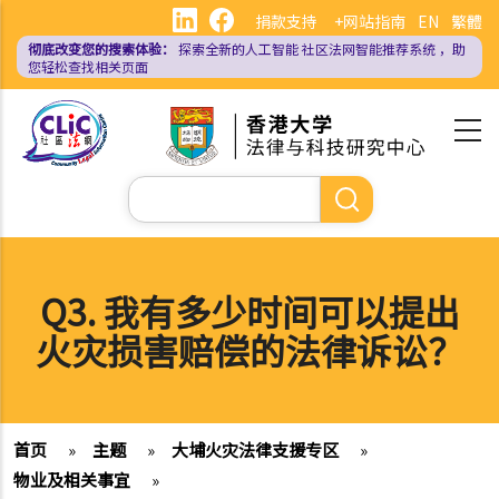
跳
捐款支持
+网站指南
EN
繁體
转
彻底改变您的搜索体验：
探索全新的人工智能
社区法网智能推荐系统
，助
到
您轻松查找相关页面
主
要
内
容
搜
索
Q3. 我有多少时间可以提出
火灾损害赔偿的法律诉讼？
首页
»
主题
»
大埔火灾法律支援专区
»
物业及相关事宜
»