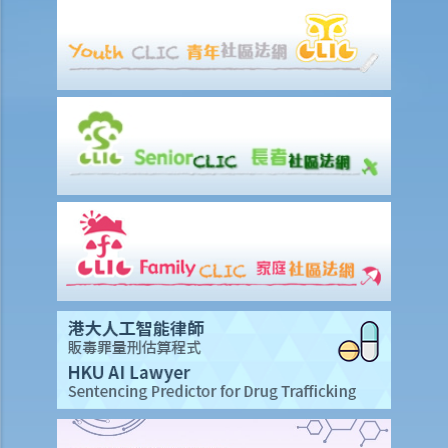
否向保险公司索偿？
「永久伤残」和「暂时性伤残」的一般定义是甚么？保险公司支付了一
笔永久伤残赔偿给我，但两年后我奇迹地复原，保险公司可否向我讨回
部分赔偿？
在人身伤亡诉讼中，我已从犯错一方获得赔偿。这些赔偿会否抵销保险
公司的赔款？
家居保险
如果我的居所和屋内家具均已损毁，保险公司会否全数赔偿我的损失？
保险公司会否在支付赔偿之前先作出专业评估？
我是大厦内某个单位的业主，而大厦本身已经购有第三者责任保险。如
果有访客或住客在大厦内遇上意外受伤，我是否可以置身事外？
我对赔偿金额及保险代理 / 保险公司的行为极之不满。我应否诉诸法庭
或向其他认可机构投诉？法庭或其他机构有否就每项索偿或投诉设立赔
偿上限？
大埔火灾特定情况