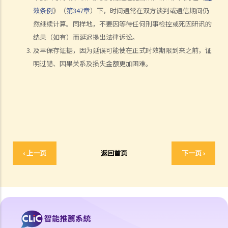
在甚么情况下，雇主不需要为其雇员的工伤负上赔偿责任？
效条例
》（
第347章
）下，时间通常在双方谈判或通信期间仍
然继续计算。同样地，不要因等待任何刑事检控或死因研讯的
赔偿项目
结果（如有）而延迟提出法律诉讼。
我的配偶在工作时因意外而死亡，我或我的家人可获哪些赔偿？
及早保存证据，因为延误可能使在正式时效期限到来之前，证
我在工作时因遇到意外而受伤及导致伤残，我或我的家人可获哪些赔
明过错、因果关系及损失金额更加困难。
偿？
除上述的赔偿外，我可否就工伤而获得其他赔偿（例如医药费）？
工伤或有关意外之报告
雇主向劳工处报告与工作有关的意外之时限是多久？
雇员可否向劳工处报告与工作有关的意外？
其他有关工伤的事项
‹ 上一页
返回首页
下一页 ›
如何安排支付工伤赔偿？
若然我不能与雇主和平地解决工伤赔偿问题，将案件呈交法院的时限是
多久？
若然我对条例所给予的补偿感到不满，或者我认为雇主忽略了应有的安
全措施，我可否进一步提出申索？