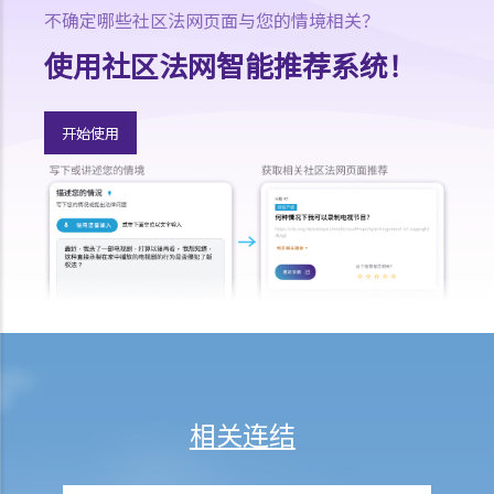
不确定哪些社区法网页面与您的情境相关？
保险
使用社区法网智能推荐系统！
人寿保险
受保人已失踪了数年，其保单受益人可否向保险公司索取死亡赔偿？
在处理索偿时，保险公司会否接受中医发出的医疗报告 / 医生纸？
开始使用
如果我的保单已经失效，但我重新缴交保费以尝试令保单「复效」。我
可否在这段期间向保险公司索偿？
我为同一项目（如住院或家居意外）购买了数份保险。我可否从所有保
单索取全数保额，或只可索取实际开支或损失？人寿保险的死亡赔偿会
否有不同规定？
医疗保险
在处理索偿时，保险公司会否接受中医发出的医疗报告 / 医生纸？
我为同一项目（如住院或家居意外）购买了数份保险。我可否从所有保
单索取全数保额，或只可索取实际开支或损失？
相关连结
意外或个人伤亡保险
「意外受伤」的一般定义是甚么？如果我受了伤但没有表面伤痕，我可