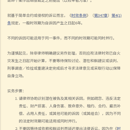
致命个案作出赔偿裁定之前提出（以较早者为准）。
若我因人身伤害提出申索，可否申请法律援助？
法律援助
就基于简单合约或侵权的诉讼而言，《
时效条例
》（
第347章
）
第4(1)
法律援助辅助计划
条
规定，一般时效期为自诉因产生之日起6年。
香港律师会大埔火灾紧急免费法律咨询热线
切勿寻求索偿代理协助处理申索
不同的诉因可能适用于同一事件，而不同的时效期可能同时并行。
逝者家属
为谨慎起见，除非律师明确建议另作处理，否则应视法律时效已自火
我的家人在意外中身亡。我可否代表死者展开人身伤亡诉讼？在控告犯
灾发生之日起开始计算，不要等待保险讨论、潜在和解建议或谈判、
错的一方之前，我需要依循甚么程序？
刑事调查／检控或重建决定完成后才寻求法律意见或采取行动以保障
损害赔偿陈述书
自身立场。
涉及致命意外的申索
死因裁判法庭有甚么作用？
实务步骤：
火灾中受伤的雇员
请律师协助识别潜在被告及其相关诉因，例如疏忽、违反法定
责任、财产损害、人身伤害、致命意外、租约、合约、雇员补
因工受伤以及有关补偿
偿、占用人责任，或其他可能的诉因（或其组合），因为不同
赔偿责任
的法定时效期可能适用或同时并行。
怎样才算是因工及在雇用期间遭遇意外（简称工伤意外）？
不要因等待或依赖和解谈判而延迟提出法律诉讼，因为在《
时