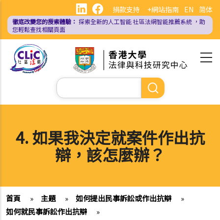
移
捐款支持
+網站指南
EN
简体
至
徹底改變您的搜索體驗：
探索全新的人工智能
社區法網智能推薦系統
，助
主
您輕鬆查找相關頁面
內
容
Search
4. 如果我決定就案件作出抗
辯，該怎麼辦？
首頁
»
主題
»
如何提出民事訴訟或作出抗辯
»
如何就民事訴訟作出抗辯
»