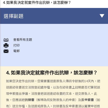
4. 如果我決定就案件作出抗辯，該怎麼辦？
選擇副題
甚麼是民事訴訟？
展開民事訴訟前應當考慮的事項
查看所有主題
1. 我可以不提出訴訟而解決糾紛嗎？
打印
電郵
2. 我是否有充分的法律理據去展開民事訴訟？對方又可否在同一案件中
反過來起訴我？
3. 我如何及在何處可以獲得法律意見或法律代表（包括免費或資助的法
律協助）？
4. 如果我決定就案件作出抗辯，該怎麼辦？
4. 倘若我被判勝訴，我是否一定可以取得我想要的補償？
如果您決定作出抗辯，您需要獲送達原告人傳訊令狀後的14天內，把
5. 我有能力支付有關法律開支嗎？
送達認收書送交法院登記處存檔，以及在認收書上註明是否打算就該
1. 為甚麼即使我贏了官司，並且法院已經命令對方支付我的律師費用，
項申索提出爭議。法院會把該送達認收書的文本，送交原告人。此
我的律師費用也不能全額報銷？
後，您應該把
抗辯書
（解釋為何反對原告人的申索）及
反申索書
（如
2. 法院是否必須命令敗訴一方全額支付勝訴一方的律師費用？ 有甚麼原
有）送交存檔，及送達給原告人。抗辯書及反申索書須以屬實申述核