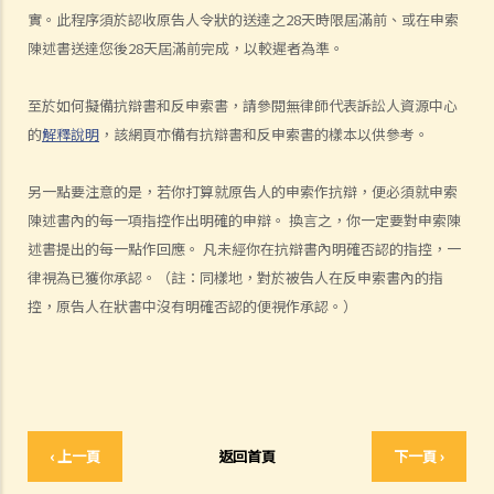
因會導致法院作出不同的命令？
實。此程序須於認收原告人令狀的送達之28天時限屆滿前、或在申索
陳述書送達您後28天屆滿前完成，以較遲者為準。
6. 我有時間應付訴訟嗎？
7. 展開民事訴訟是否有期限？
至於如何擬備抗辯書和反申索書，請參閱無律師代表訴訟人資源中心
8. 如果我要展開民事訴訟，將要面對甚麼風險？我能否承受這些風險？
的
解釋說明
，該網頁亦備有抗辯書和反申索書的樣本以供參考。
9. 如果我不介意花費時間和金錢，即使我的案件的法律理據很弱，我是
否可以只是為了給被告人帶來麻煩而展開民事訴訟？
另一點要注意的是，若你打算就原告人的申索作抗辯，便必須就申索
10. 在一般民事訴訟中可以作出甚麼申索？ 未經算定的損害賠償有哪些
陳述書內的每一項指控作出明確的申辯。 換言之，你一定要對申索陳
例子？ 除了一筆過賠償（經算定或未經算定）外，在民事訴訟中是否還
述書提出的每一點作回應。 凡未經你在抗辯書內明確否認的指控，一
有其他的申索？
律視為已獲你承認。（註：同樣地，對於被告人在反申索書內的指
11. 哪些民事案件的資料可以公開？ 是否所有證據、文件或證人陳述書
控，原告人在狀書中沒有明確否認的便視作承認。）
都可供公眾查閱？
如何展開民事訴訟
1. 勞資審裁處會處理甚麼民事案件？
2. 小額錢債審裁處會處理甚麼民事案件？
3. 區域法院會處理甚麼民事案件？
‹ 上一頁
返回首頁
下一頁 ›
4. 高等法院原訟法庭會處理甚麼民事案件？