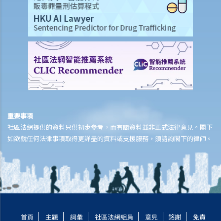
1. 甚麼是文件透露？
2. 甚麼是交換證人陳述書？
3. 有甚麼關於專家證人的事項需要注意？我應否傳召他們為我作證？
4. 於審訊前，法庭如何就案件的管理給予指示？
5. 關於民事訴訟之進行過程，有甚麼其他一般事項我應注意？
和解協議
A. 根據第 13A號命令縮短法律訴訟的程序 – 簡介和目標
1. 適用範圍
重要事項
2. 作出承認
社區法網提供的資料只供初步參考，而有關資料並非正式法律意見。閣下
3. 作出承認的後續程序
如欲就任何法律事項取得更詳盡的資料或支援服務，須諮詢閣下的律師。
B. 「附帶條款和解提議」及「附帶條款付款」
C. 庭外和解
D. 問與答
1. 作為經算定的金錢申索申索的被告人，如果我承認原告人之部分申
索，（1）在狀書期階段以表格16承認部分申索（根據第13A號命令）和
首頁
主題
詞彙
社區法網組員
意見
銘謝
免責
(2) 以表格 23（根據第22號命令）向原告人提出以部分金額作為附帶條