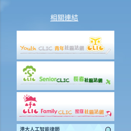
13. 草擬一份優秀的狀書的基本原則是甚麼？
14. 如果原告人由於預期被告人提議和解會作出還價而誇大其申索金
相關連結
額，會有甚麼後果？
15. 我應該在甚麼時候提交有關證據？ 我應該將其有關證據附上於申索
陳述書或原訴傳票上嗎？
如何就民事訴訟作出抗辯
1. 怎樣計算將送達認收書送交法院存檔的14天時限？
2. 作為被告人，我應否就向我展開的訴訟作抗辯？
3. 如果我決定不作出抗辯，該怎麼辦？
4. 如果我決定就案件作出抗辯，該怎麼辦？
5. 如被告人未有提交送達認收書或抗辯書，結果會怎樣？
6. 如被告人提交抗辯書（和反申索書），情況會怎樣？
7. 如果被告人認為他確實拖欠原告人部份款項，可以怎樣做？
8. 我作為民事訴訟中的被告人，但我認為另一方才應該對原告人的申索
負上責任，我應該怎麼辦？
如何就民事案件的審訊作準備