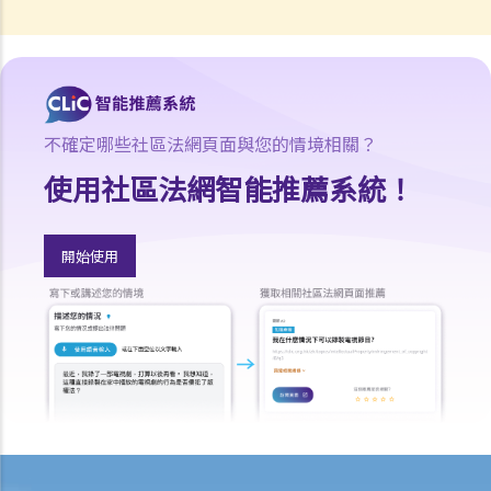
5. 我是否需要聘用律師處理我的案件？若與訟一方是有限公司，情況是
否不同？
1. 法官會否考慮到無律師代表訴訟人在理解法庭程序方面處於不利地
位，而向他們提供法律意見？
2. 我可以請朋友代表我在法庭上發言嗎？
不確定哪些社區法網頁面與您的情境相關？
6. 如果精神上無行為能力的人或未成年人要展開訴訟，該怎麼辦？
使用社區法網智能推薦系統！
7. 如何在區域法院或高等法院向他人展開民事訴訟？
8. 如果我打算在區域法院或高等法院向某人提出訴訟，我應以傳訊令狀
開始使用
(writ of summons)還是以原訴傳票(originating summons)展開法律程
序？
9. 如何以傳訊令狀展開民事訴訟？
10. 如何以原訴傳票展開民事訴訟？
11. 我能否針對某人展開民事訴訟：(a) 即使該人沒有永久地址？(b) 即使
該人通常居於香港以外地區？(c) 即使該人失踨？(d) 即使該人名字不
詳？
12. 甚麼是狀書？ 原告人和被告人在狀書的階段需要送達哪些文件？