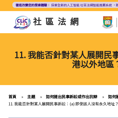
移
徹底改變您的搜索體驗：
探索全新的人工智能
社區法網智能推薦系統
，
至
主
社區法網
內
容
11. 我能否針對某人展開民
港以外地區？
首頁
»
主題
»
如何提出民事訴訟或作出抗辯
»
如何
11. 我能否針對某人展開民事訴訟：(a) 即使該人沒有永久地址？