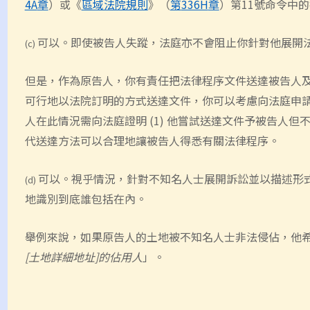
4A
章
）或
《
區域法院規則
》
（
第
336H
章
）
第
11
號命令中的
可以。即使被告人失蹤，法庭亦不會阻止你針對他展開
(c)
但是，作為原告人，你有責任把法律程序文件送達被告人
可行地
以
法院
訂明
的方式送達文件，你可
以
考慮向法庭申
人在此情況需向法庭證明
(1)
他嘗試送達文件予被告人但
代送達方法可以合理地
讓
被告人得悉有關法律程序
。
可以
。
視乎情況
，
針對不知名人士展開訴訟並以描述形
(d)
地識別到底誰包括在內
。
舉例來說，如果原告人的土地被不知名人士非法侵佔，他
[
土地詳細地址
]
的佔用人
」。