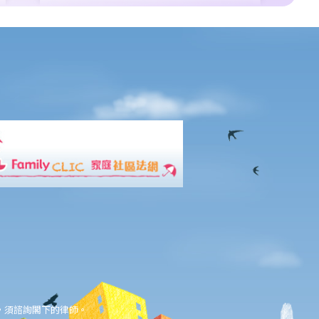
，須諮詢閣下的律師。