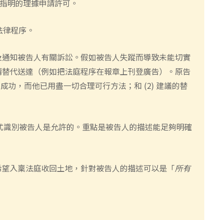
指明的
理
據
申請許可。
法律程序。
及通知被告人有關訴訟。假如被告人失蹤
而
導致未能切實
請替代送達（例如把法庭
程序
在報章上刊登廣告）
。
原告
不成功
，
而他已用盡一切合理可行方法；
和
(2)
建議的替
式識別被告人是允許的。重點是被告人的描述
能
足夠明確
希望入稟法庭收回土地，針對被告人的
描述
可以是「
所有