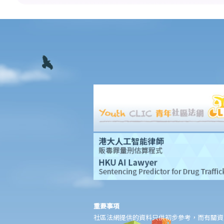
件？
13. 草擬一份優秀的狀書的基本原則是甚麼？
14. 如果原告人由於預期被告人提議和解會作出還價而誇大其申索金
額，會有甚麼後果？
15. 我應該在甚麼時候提交有關證據？ 我應該將其有關證據附上於
申索陳述書或原訴傳票上嗎？
如何就民事訴訟作出抗辯
1. 怎樣計算將送達認收書送交法院存檔的14天時限？
2. 作為被告人，我應否就向我展開的訴訟作抗辯？
3. 如果我決定不作出抗辯，該怎麼辦？
4. 如果我決定就案件作出抗辯，該怎麼辦？
5. 如被告人未有提交送達認收書或抗辯書，結果會怎樣？
6. 如被告人提交抗辯書（和反申索書），情況會怎樣？
7. 如果被告人認為他確實拖欠原告人部份款項，可以怎樣做？
8. 我作為民事訴訟中的被告人，但我認為另一方才應該對原告人的
重要事項
申索負上責任，我應該怎麼辦？
社區法網提供的資料只供初步參考，而有關資
如何就民事案件的審訊作準備