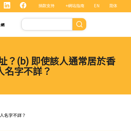
捐款支持
+網站指南
EN
简体
Search
法網
址？(b) 即使該人通常居於香
該人名字不詳？
使該人名字不詳？