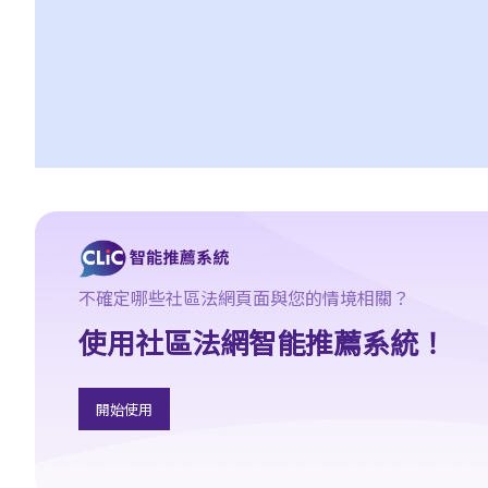
5. 我是否需要聘用律師處理我的案件？若與訟一方是有限公司，情
況是否不同？
1. 法官會否考慮到無律師代表訴訟人在理解法庭程序方面處於不利
地位，而向他們提供法律意見？
2. 我可以請朋友代表我在法庭上發言嗎？
6. 如果精神上無行為能力的人或未成年人要展開訴訟，該怎麼辦？
7. 如何在區域法院或高等法院向他人展開民事訴訟？
8. 如果我打算在區域法院或高等法院向某人提出訴訟，我應以傳訊
令狀(writ of summons)還是以原訴傳票(originating summons)展開
法律程序？
不確定哪些社區法網頁面與您的情境相關？
9. 如何以傳訊令狀展開民事訴訟？
使用社區法網智能推薦系統！
10. 如何以原訴傳票展開民事訴訟？
11. 我能否針對某人展開民事訴訟：(a) 即使該人沒有永久地址？(b)
即使該人通常居於香港以外地區？(c) 即使該人失踨？(d) 即使該人
開始使用
名字不詳？
12. 甚麼是狀書？ 原告人和被告人在狀書的階段需要送達哪些文