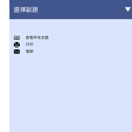
選擇副題
甚麼是民事訴訟？
展開民事訴訟前應當考慮的事項
查看所有主題
打印
1. 我可以不提出訴訟而解決糾紛嗎？
電郵
2. 我是否有充分的法律理據去展開民事訴訟？對方又可否在同一案
件中反過來起訴我？
3. 我如何及在何處可以獲得法律意見或法律代表（包括免費或資助
的法律協助）？
4. 倘若我被判勝訴，我是否一定可以取得我想要的補償？
5. 我有能力支付有關法律開支嗎？
1. 為甚麼即使我贏了官司，並且法院已經命令對方支付我的律師費
用，我的律師費用也不能全額報銷？
2. 法院是否必須命令敗訴一方全額支付勝訴一方的律師費用？ 有甚
麼原因會導致法院作出不同的命令？