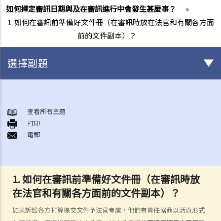
如何擇定審訊日期與及在審訊進行中會發生甚麼事？
»
1. 如何在審訊前準備好文件冊（在審訊時放在法官和有關各方面
前的文件副本）？
選擇副題
甚麼是民事訴訟？
展開民事訴訟前應當考慮的事項
查看所有主題
1. 我可以不提出訴訟而解決糾紛嗎？
打印
電郵
2. 我是否有充分的法律理據去展開民事訴訟？對方又可否在同一案件中
反過來起訴我？
3. 我如何及在何處可以獲得法律意見或法律代表（包括免費或資助的法
律協助）？
1. 如何在審訊前準備好文件冊（在審訊時放
4. 倘若我被判勝訴，我是否一定可以取得我想要的補償？
在法官和有關各方面前的文件副本）？
5. 我有能力支付有關法律開支嗎？
如果訴訟各方打算提交文件予法官考慮，他們有責任協商以活頁形式
1. 為甚麼即使我贏了官司，並且法院已經命令對方支付我的律師費用，