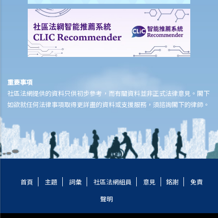
負上責任，我應該怎麼辦？
如何就民事案件的審訊作準備
1. 甚麼是文件透露？
2. 甚麼是交換證人陳述書？
3. 有甚麼關於專家證人的事項需要注意？我應否傳召他們為我作證？
4. 於審訊前，法庭如何就案件的管理給予指示？
重要事項
5. 關於民事訴訟之進行過程，有甚麼其他一般事項我應注意？
社區法網提供的資料只供初步參考，而有關資料並非正式法律意見。閣下
和解協議
如欲就任何法律事項取得更詳盡的資料或支援服務，須諮詢閣下的律師。
A. 根據第 13A號命令縮短法律訴訟的程序 – 簡介和目標
1. 適用範圍
2. 作出承認
3. 作出承認的後續程序
B. 「附帶條款和解提議」及「附帶條款付款」
首頁
主題
詞彙
社區法網組員
意見
銘謝
免責
C. 庭外和解
聲明
D. 問與答