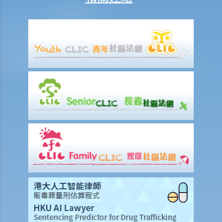
詳？
12. 甚麼是狀書？ 原告人和被告人在狀書的階段需要送達哪些文件？
13. 草擬一份優秀的狀書的基本原則是甚麼？
14. 如果原告人由於預期被告人提議和解會作出還價而誇大其申索金
額，會有甚麼後果？
15. 我應該在甚麼時候提交有關證據？ 我應該將其有關證據附上於申索
陳述書或原訴傳票上嗎？
如何就民事訴訟作出抗辯
1. 怎樣計算將送達認收書送交法院存檔的14天時限？
2. 作為被告人，我應否就向我展開的訴訟作抗辯？
3. 如果我決定不作出抗辯，該怎麼辦？
4. 如果我決定就案件作出抗辯，該怎麼辦？
5. 如被告人未有提交送達認收書或抗辯書，結果會怎樣？
6. 如被告人提交抗辯書（和反申索書），情況會怎樣？
7. 如果被告人認為他確實拖欠原告人部份款項，可以怎樣做？
8. 我作為民事訴訟中的被告人，但我認為另一方才應該對原告人的申索