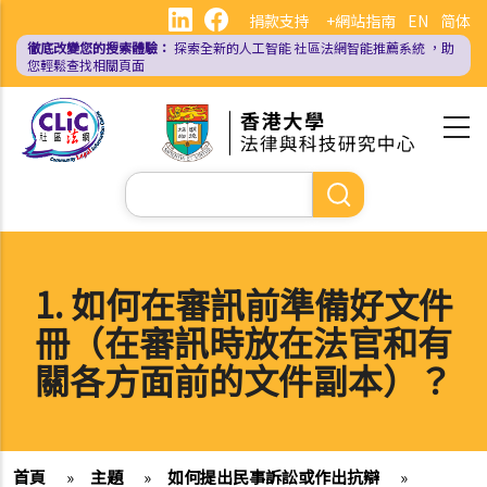
移
捐款支持
+網站指南
EN
简体
至
徹底改變您的搜索體驗：
探索全新的人工智能
社區法網智能推薦系統
，助
主
您輕鬆查找相關頁面
內
容
Search
1. 如何在審訊前準備好文件
冊（在審訊時放在法官和有
關各方面前的文件副本）？
首頁
»
主題
»
如何提出民事訴訟或作出抗辯
»