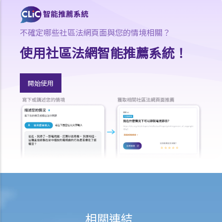
3. 區域法院會處理甚麼民事案件？
4. 高等法院原訟法庭會處理甚麼民事案件？
不確定哪些社區法網頁面與您的情境相關？
5. 我是否需要聘用律師處理我的案件？若與訟一方是有限公司，情況是
使用社區法網智能推薦系統！
否不同？
1. 法官會否考慮到無律師代表訴訟人在理解法庭程序方面處於不利地
位，而向他們提供法律意見？
開始使用
2. 我可以請朋友代表我在法庭上發言嗎？
6. 如果精神上無行為能力的人或未成年人要展開訴訟，該怎麼辦？
7. 如何在區域法院或高等法院向他人展開民事訴訟？
8. 如果我打算在區域法院或高等法院向某人提出訴訟，我應以傳訊令狀
(writ of summons)還是以原訴傳票(originating summons)展開法律程
序？
9. 如何以傳訊令狀展開民事訴訟？
10. 如何以原訴傳票展開民事訴訟？
11. 我能否針對某人展開民事訴訟：(a) 即使該人沒有永久地址？(b) 即使
相關連結
該人通常居於香港以外地區？(c) 即使該人失踨？(d) 即使該人名字不