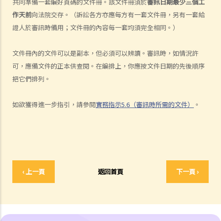
共同準備一套編好頁碼的文件冊。該文件冊須於
審訊日期最少三個工
我的律師費用也不能全額報銷？
作天前
向法院交存。（訴訟各方亦應每方有一套文件冊，另有一套給
2. 法院是否必須命令敗訴一方全額支付勝訴一方的律師費用？ 有甚麼原
證人於審訊時備用；文件冊的內容每一套均須完全相同。）
因會導致法院作出不同的命令？
文件冊內的文件可以是副本，但必須可以辨讀。審訊時，如情況許
6. 我有時間應付訴訟嗎？
可，應備文件的正本供查閱。在編排上，你應按文件日期的先後順序
7. 展開民事訴訟是否有期限？
把它們排列。
8. 如果我要展開民事訴訟，將要面對甚麼風險？我能否承受這些風險？
9. 如果我不介意花費時間和金錢，即使我的案件的法律理據很弱，我是
如欲獲得進一步指引，請參閱
實務指示5.6（審訊時所需的文件）
。
否可以只是為了給被告人帶來麻煩而展開民事訴訟？
10. 在一般民事訴訟中可以作出甚麼申索？ 未經算定的損害賠償有哪些
例子？ 除了一筆過賠償（經算定或未經算定）外，在民事訴訟中是否還
有其他的申索？
11. 哪些民事案件的資料可以公開？ 是否所有證據、文件或證人陳述書
‹ 上一頁
返回首頁
下一頁 ›
都可供公眾查閱？
如何展開民事訴訟
1. 勞資審裁處會處理甚麼民事案件？
2. 小額錢債審裁處會處理甚麼民事案件？