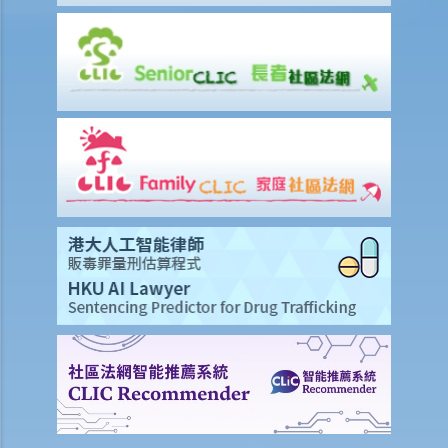
D. 問與答
1. 作為經算定的金錢申索申索的被告人，如果我承認原告人之部分申
索，（1）在狀書期階段以表格16承認部分申索（根據第13A號命令）和
(2) 以表格 23（根據第22號命令）向原告人提出以部分金額作為附帶條
款付款的提議，兩者有甚麼區別？
2. 如果被告人想在狀書期階段（在收到令狀和申索陳述書後）向原告人
作出附帶條款付款，被告人是否仍需要填寫表格 16 或 16C 作承認提議
的款額？
在案件進行審訊前，訴訟各方可向法庭提出甚麼申請？
1. 怎樣去提出非正審申請？
1. 如果訴訟一方認為對方持有的部分證據是虛假的（例如在有關土地的
審訊中的一張虛假租約），應否提出非正審申請？
2. 有甚麼例子在非正審程序中可能被法庭視為濫用程序？展開此類程序
的後果是甚麼？
2. 如何擬備宗教式誓章或非宗教式誓詞？
3. 訴訟人需要為聆訊準備哪些文件？