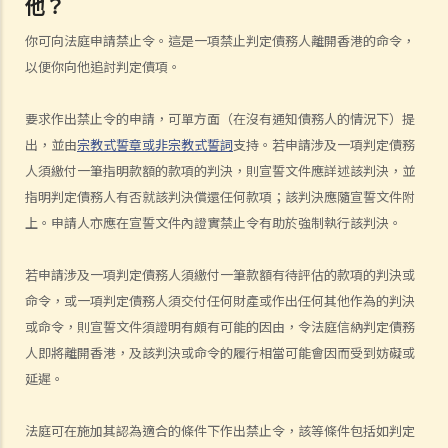
他？
1. 為甚麼即使我贏了官司，並且法院已經命令對方支付我的律師費用，
你可向法庭申請禁止令。這是一項禁止判定債務人離開香港的命令，
我的律師費用也不能全額報銷？
以便你向他追討判定債項。
2. 法院是否必須命令敗訴一方全額支付勝訴一方的律師費用？ 有甚麼原
因會導致法院作出不同的命令？
要求作出禁止令的申請，可單方面（在沒有通知債務人的情況下）提
出，並由
宗教式誓章或非宗教式誓詞
支持。若申請涉及一項判定債務
6. 我有時間應付訴訟嗎？
人須繳付一筆指明款額的款項的判決，則宣誓文件應詳述該判決，並
7. 展開民事訴訟是否有期限？
指明判定債務人有否就該判決償還任何款項；該判決應隨宣誓文件附
8. 如果我要展開民事訴訟，將要面對甚麼風險？我能否承受這些風險？
上。申請人亦應在宣誓文件內證實禁止令有助於強制執行該判決。
9. 如果我不介意花費時間和金錢，即使我的案件的法律理據很弱，我是
否可以只是為了給被告人帶來麻煩而展開民事訴訟？
若申請涉及一項判定債務人須繳付一筆款額有待評估的款項的判決或
10. 在一般民事訴訟中可以作出甚麼申索？ 未經算定的損害賠償有哪些
命令，或一項判定債務人須交付任何財產或作出任何其他作為的判決
例子？ 除了一筆過賠償（經算定或未經算定）外，在民事訴訟中是否還
或命令，則宣誓文件須證明有頗有可能的因由，令法庭信納判定債務
有其他的申索？
人即將離開香港，及該判決或命令的履行相當可能會因而受到妨礙或
11. 哪些民事案件的資料可以公開？ 是否所有證據、文件或證人陳述書
延遲。
都可供公眾查閱？
如何展開民事訴訟
法庭可在施加其認為適合的條件下作出禁止令，該等條件包括如判定