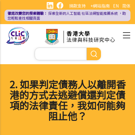
移
捐款支持
+網站指南
EN
简体
至
徹底改變您的搜索體驗：
探索全新的人工智能
社區法網智能推薦系統
，助
主
您輕鬆查找相關頁面
內
容
Search
2. 如果判定債務人以離開香
港的方式去逃避償還判定債
項的法律責任，我如何能夠
阻止他？