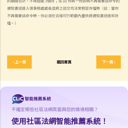
的期間合計，不得超逾 3個月；或 (ii) 你將一份說明不再需要該命令的
該人通常居於香港以外地區？(c) 即使該人失踨？(d) 即使該人名字不
通知書送達入境事務處處長並將之送交司法常務官存檔時（註：當你
詳？
不再需要該命令時，你必須在合理可行範圍內盡快將通知書送達和存
12. 甚麼是狀書？ 原告人和被告人在狀書的階段需要送達哪些文件？
檔。）
13. 草擬一份優秀的狀書的基本原則是甚麼？
14. 如果原告人由於預期被告人提議和解會作出還價而誇大其申索金
額，會有甚麼後果？
15. 我應該在甚麼時候提交有關證據？ 我應該將其有關證據附上於申索
陳述書或原訴傳票上嗎？
‹ 上一頁
返回首頁
下一頁 ›
如何就民事訴訟作出抗辯
1. 怎樣計算將送達認收書送交法院存檔的14天時限？
2. 作為被告人，我應否就向我展開的訴訟作抗辯？
3. 如果我決定不作出抗辯，該怎麼辦？
4. 如果我決定就案件作出抗辯，該怎麼辦？
不確定哪些社區法網頁面與您的情境相關？
5. 如被告人未有提交送達認收書或抗辯書，結果會怎樣？
6. 如被告人提交抗辯書（和反申索書），情況會怎樣？
使用社區法網智能推薦系統！
7. 如果被告人認為他確實拖欠原告人部份款項，可以怎樣做？