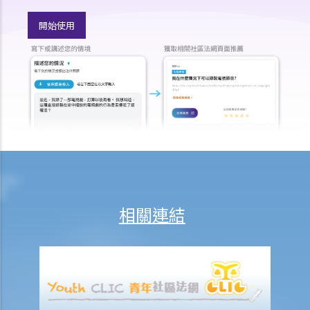
8. 我作為民事訴訟中的被告人，但我認為另一方才應該對原告人的申索
開始使用
負上責任，我應該怎麼辦？
如何就民事案件的審訊作準備
1. 甚麼是文件透露？
2. 甚麼是交換證人陳述書？
3. 有甚麼關於專家證人的事項需要注意？我應否傳召他們為我作證？
4. 於審訊前，法庭如何就案件的管理給予指示？
5. 關於民事訴訟之進行過程，有甚麼其他一般事項我應注意？
和解協議
A. 根據第 13A號命令縮短法律訴訟的程序 – 簡介和目標
相關連結
1. 適用範圍
2. 作出承認
3. 作出承認的後續程序
B. 「附帶條款和解提議」及「附帶條款付款」
C. 庭外和解