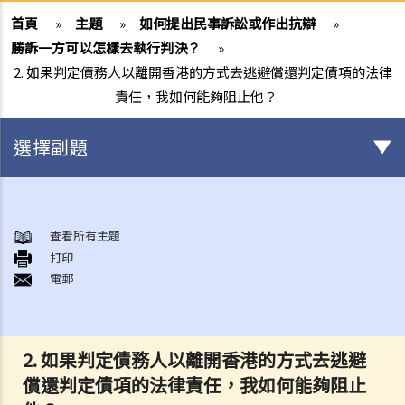
首頁
»
主題
»
如何提出民事訴訟或作出抗辯
»
勝訴一方可以怎樣去執行判決？
»
2. 如果判定債務人以離開香港的方式去逃避償還判定債項的法律
責任，我如何能夠阻止他？
選擇副題
甚麼是民事訴訟？
展開民事訴訟前應當考慮的事項
查看所有主題
1. 我可以不提出訴訟而解決糾紛嗎？
打印
電郵
2. 我是否有充分的法律理據去展開民事訴訟？對方又可否在同一案件中
反過來起訴我？
3. 我如何及在何處可以獲得法律意見或法律代表（包括免費或資助的法
律協助）？
2. 如果判定債務人以離開香港的方式去逃避
4. 倘若我被判勝訴，我是否一定可以取得我想要的補償？
償還判定債項的法律責任，我如何能夠阻止
5. 我有能力支付有關法律開支嗎？