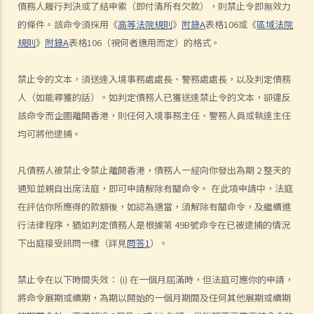
1. 勞資審裁處會處理甚麼民事案件？
債務人履行判決或了結申索（即付清所有欠款），則禁止令即無效力
2. 小額錢債審裁處會處理甚麼民事案件？
的條件。該命令須採用《
高等法院規則
》
附錄A
表格106或《
區域法院
3. 區域法院會處理甚麼民事案件？
規則
》
附錄A
表格106（視何者適用而定）的格式。
4. 高等法院原訟法庭會處理甚麼民事案件？
5. 我是否需要聘用律師處理我的案件？若與訟一方是有限公司，情況是
禁止令的文本，須送達入境事務處處長、警務處處長，以及判定債務
否不同？
人（如能尋獲的話）。如判定債務人已獲送達禁止令的文本，卻違反
該命令而企圖離開香港，則任何入境事務主任、警務人員或執達主任
1. 法官會否考慮到無律師代表訴訟人在理解法庭程序方面處於不利地
均可將他逮捕。
位，而向他們提供法律意見？
2. 我可以請朋友代表我在法庭上發言嗎？
凡債務人被禁止令禁止離開香港，債務人一經向你發出為期 2 整天的
6. 如果精神上無行為能力的人或未成年人要展開訴訟，該怎麼辦？
通知並親自出席法庭，即可申請解除有關命令。 在此項申請中，法庭
7. 如何在區域法院或高等法院向他人展開民事訴訟？
在評估你所應得的款額後，如認為適當，須解除有關命令，及繼續進
8. 如果我打算在區域法院或高等法院向某人提出訴訟，我應以傳訊令狀
行法律程序，猶如判定債務人是根據第 49B號命令在已被逮捕的情況
(writ of summons)還是以原訴傳票(originating summons)展開法律程
下出庭接受訊問一樣（詳見
問答1
）。
序？
9. 如何以傳訊令狀展開民事訴訟？
禁止令在以下時間失效： (i) 在一個月屆滿時，但法庭可應你的申請，
10. 如何以原訴傳票展開民事訴訟？
將命令展期或續期，為期以開始的一個月期間及任何其他展期或續期
11. 我能否針對某人展開民事訴訟：(a) 即使該人沒有永久地址？(b) 即使