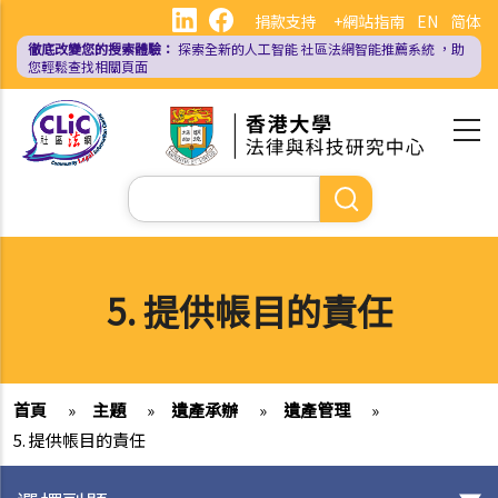
移
捐款支持
+網站指南
EN
简体
至
徹底改變您的搜索體驗：
探索全新的人工智能
社區法網智能推薦系統
，助
主
您輕鬆查找相關頁面
內
容
Search
5. 提供帳目的責任
首頁
»
主題
»
遺產承辦
»
遺產管理
»
5. 提供帳目的責任