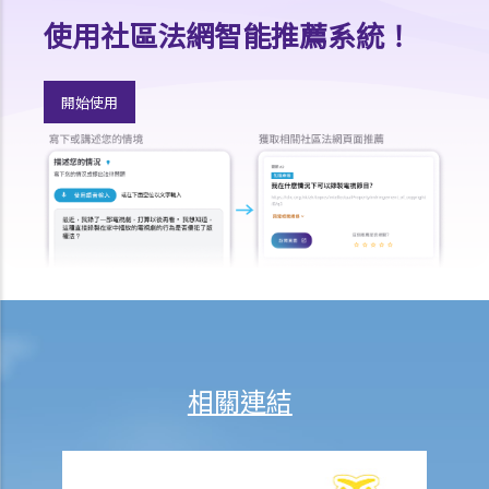
2. 尋找死者的遺囑及檢查其銀行保險箱
使用社區法網智能推薦系統！
1. 如何可以檢視死者的銀行保險箱？
2. 遺囑執行人 / 遺產管理人在甚麼情況下，才可提取死者於銀行保險箱
開始使用
內的物品？
3. 如果死者的個人財物並不是放在銀行保險箱內，如何去收集這些財物
及擬備清單？
3. 授予遺囑認證
1. 資格
1. 如果遺囑執行人失蹤或拒絕履行職責的話，可否由其他人申請遺產認
證？他該怎麼做？
2. 如果遺囑執行人不在香港居住，並且拒絕就出任遺囑執行人，他該如
何放棄遺囑認證的權利？
相關連結
2. 程序
1. 如果遺囑丟失並且沒有可用的遺囑副本，可以申領授予遺囑認證書
嗎？