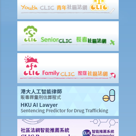
2. 當正本遺囑丟失，只有遺囑副本時，可以申領授予遺囑認證書嗎？
3. 如果一個人（不是遺囑執行人）持有遺囑並拒絕將其交給遺囑執行
人，遺囑執行人可以做什麼？
4. 遺產管理書 (在無遺囑而去世的情況下)
1. 資格
1. 如果有人根據優先次序中有權獲得遺產管理書，但他失蹤了或拒絕申
請遺產管理書。另一個人可以申請嗎？他需要做什麼？
2. 我父親的表親去世前沒有訂立遺囑。他未婚，沒有子女。他的兄弟姐
妹因年事已高不想申請遺產管理書。我父親或我可以申請遺產管理書
嗎？
2. 程序
1. 如果立遺囑人在生前公開表示已經訂立遺囑，但在其死後未能找到遺
囑，是否可以申請遺產管理書？
5. 遺產管理書（附有遺囑）
1. 資格