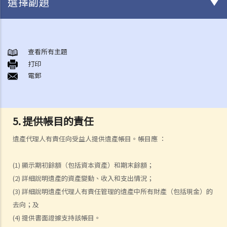
選擇副題
初步需要留意的事項（不論有無訂立遺囑）
1. 訂立遺囑的好處
查看所有主題
打印
2. 在授予承辦書方面，有遺囑的遺產與沒有遺囑的遺產有何分別?
電郵
如何訂立遺囑
1. 遺囑有什麼要求？
Q1. 假如立遺囑人僅透過電話與律師討論遺囑內容，但從未簽署任何遺
5. 提供帳目的責任
囑，到底立遺囑人有沒有簽立有效的遺囑？
遺產代理人有責任向受益人提供遺產帳目。帳目應 ：
2. 在訂立遺囑之前，有甚麼事項需要考慮？
1. 遺產有哪些類型?
(1) 顯示期初餘額（包括資本資產）和期末餘額；
2. 將饋贈贈予給不同受益人時需要考慮什麽事項？
(2) 詳細說明遺產的資產變動、收入和支出情況；
3. 訂立遺囑時有什麼要注意？
(3) 詳細說明遺產代理人有責任管理的遺產中所有財產（包括現金）的
去向；及
4. 問與答
(4) 提供書面證據支持該帳目。
1. 遺囑與"平安紙"有甚麼分別？