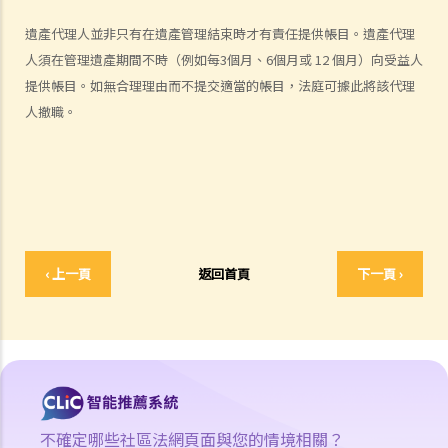
2. 我非常擔心我的遺囑不會按照我的意願執行。我該怎麼做才能保證遺
遺產代理人並非只有在遺產管理結束時才有責任提供帳目。遺產代理
囑在我死後能正確執行？
人須在管理遺產期間不時（例如每3個月、6個月或 12 個月）向受益人
3. 我已經完全不愛我的妻子了，因此我打算不留任何東西給她，甚至在
提供帳目。如無合理理由而不提交適當的帳目，法庭可據此將該代理
遺囑中完全不提她的名字。我可否這樣做？
人撤職。
4. 立遺囑人可以同時訂立多份遺囑嗎？
5. 立遺囑人可以在遺囑中處理他的海外財產嗎？
6. 立遺囑人可以分別訂立處置香港和海外財產的兩份遺囑嗎？
7. 破產人士可以被委任為遺囑執行人/遺產管理人嗎？
8. 我可以不用律師的幫助而自行撰寫遺囑嗎？
9. 如果遺囑未能遵循法律要求會怎麼樣？
‹ 上一頁
返回首頁
下一頁 ›
修改遺囑
1. 我有什麼方法可以修改我的遺囑？
2. 什麽是遺囑更改附件？
撤銷遺囑
取得授予遺囑認證（有遺囑）與取得授予遺產管理書（無遺囑）
不確定哪些社區法網頁面與您的情境相關？
1. 辦理死亡登記