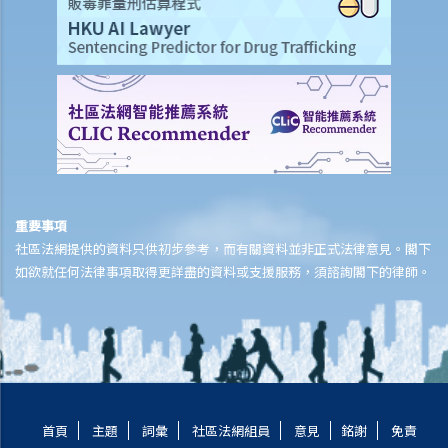
9. 問與答
1. 申請遺囑認證或遺產管理書有沒有時限？
2. 如果申請人向遺產承辦處遞交文件後，又找到更多死者的資產，他 /
她應該怎樣做？
3. 如果死者的遺產總值不超過50,000元，申請程序是否有所不同？
4. 如果死者的遺產總值超過50,000元，但不超過150,000元，申請程序
是否有所不同？
5. 當遺產稅被取消後，怎樣可以避免在未經許可下擅自處理遺產？
重要事項
6. 如果遺囑執行人/遺產管理人遺失了遺囑的認證書/遺產管理書，該怎
社區法網提供的資料只供初步參考，而有關資料並非正式法律意見。閣下
麼辦？
如欲就任何法律事項取得更詳盡的資料或支援服務，須諮詢閣下的律師。
7. 甚麼是傳喚書和知會備忘？
8. 如果在頒授遺產管理書後發現遺囑，應怎麼辦？
9. 如果我沒有很多近親。我能委任一位朋友或一個機構，例如非牟利機
構，成為我的遺囑執行人嗎？如果可以，我應該做些什麼準備作此安
排？
10. 如果我的遺產 (1)少於50,000元；(2)超過50,000元但少於150,000
首頁
主題
詞彙
社區法網組員
意見
銘謝
免責
元；或(3)超過150,000元，相關的準備安排是否不同？