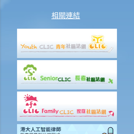
2. 程序
相關連結
1. 如果立遺囑人在生前公開表示已經訂立遺囑，但在其死後未能找到遺
囑，是否可以申請遺產管理書？
5. 遺產管理書（附有遺囑）
1. 資格
2. 程序
6. 特別授予書
1. 未作管理遺產授予書
1. 我的父親多年前去世，生前沒有立遺囑。我的母親沒有取得遺產管理
書，現在也已經去世了，同樣生前沒有立遺囑。我應該怎麼處理我父母
的遺產？
2. 在遺產代理人不在香港的情況下作出的授予
7. 遺產稅之取消及申請遺產的授予承辦書之程序
8. 撤銷授予