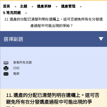
首頁
»
主題
»
遺產承辦
»
遺產管理
»
9. 常見問題
»
11. 遺產的分配已清楚列明在遺囑上。這可否避免所有在分發遺
產過程中可能出現的爭拗？
選擇副題
初步需要留意的事項（不論有無訂立遺囑）
1. 訂立遺囑的好處
查看所有主題
打印
2. 在授予承辦書方面，有遺囑的遺產與沒有遺囑的遺產有何分別?
電郵
如何訂立遺囑
1. 遺囑有什麼要求？
Q1. 假如立遺囑人僅透過電話與律師討論遺囑內容，但從未簽署任何遺
11. 遺產的分配已清楚列明在遺囑上。這可否
囑，到底立遺囑人有沒有簽立有效的遺囑？
避免所有在分發遺產過程中可能出現的爭
2. 在訂立遺囑之前，有甚麼事項需要考慮？