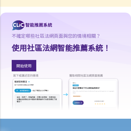
2. 如果遺囑執行人不在香港居住，並且拒絕就出任遺囑執行人，他該如
何放棄遺囑認證的權利？
2. 程序
1. 如果遺囑丟失並且沒有可用的遺囑副本，可以申領授予遺囑認證書
不確定哪些社區法網頁面與您的情境相關？
嗎？
使用社區法網智能推薦系統！
2. 當正本遺囑丟失，只有遺囑副本時，可以申領授予遺囑認證書嗎？
3. 如果一個人（不是遺囑執行人）持有遺囑並拒絕將其交給遺囑執行
開始使用
人，遺囑執行人可以做什麼？
4. 遺產管理書 (在無遺囑而去世的情況下)
1. 資格
1. 如果有人根據優先次序中有權獲得遺產管理書，但他失蹤了或拒絕申
請遺產管理書。另一個人可以申請嗎？他需要做什麼？
2. 我父親的表親去世前沒有訂立遺囑。他未婚，沒有子女。他的兄弟姐
妹因年事已高不想申請遺產管理書。我父親或我可以申請遺產管理書
嗎？