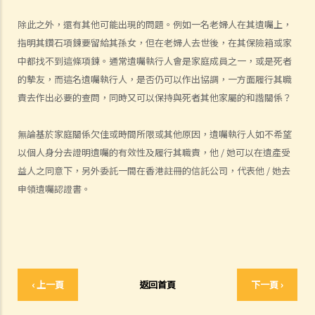
修改遺囑
除此之外，還有其他可能出現的問題。例如一名老婦人在其遺囑上，
1. 我有什麼方法可以修改我的遺囑？
指明其鑽石項鍊要留給其孫女，但在老婦人去世後，在其保險箱或家
2. 什麽是遺囑更改附件？
中都找不到這條項鍊。通常遺囑執行人會是家庭成員之一，或是死者
撤銷遺囑
的摰友，而這名遺囑執行人，是否仍可以作出協調，一方面履行其職
取得授予遺囑認證（有遺囑）與取得授予遺產管理書（無遺囑）
責去作出必要的查問，同時又可以保持與死者其他家屬的和諧關係？
1. 辦理死亡登記
2. 尋找死者的遺囑及檢查其銀行保險箱
無論基於家庭關係欠佳或時間所限或其他原因，遺囑執行人如不希望
1. 如何可以檢視死者的銀行保險箱？
以個人身分去證明遺囑的有效性及履行其職責，他 / 她可以在遺產受
2. 遺囑執行人 / 遺產管理人在甚麼情況下，才可提取死者於銀行保險箱
益人之同意下，另外委託一間在香港註冊的信託公司，代表他 / 她去
內的物品？
申領遺囑認證書。
3. 如果死者的個人財物並不是放在銀行保險箱內，如何去收集這些財物
及擬備清單？
3. 授予遺囑認證
1. 資格
‹ 上一頁
返回首頁
下一頁 ›
1. 如果遺囑執行人失蹤或拒絕履行職責的話，可否由其他人申請遺產認
證？他該怎麼做？