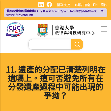
移
捐款支持
+網站指南
EN
简体
至
徹底改變您的搜索體驗：
探索全新的人工智能
社區法網智能推薦系統
，助
主
您輕鬆查找相關頁面
內
容
Search
11. 遺產的分配已清楚列明在
遺囑上。這可否避免所有在
分發遺產過程中可能出現的
爭拗？