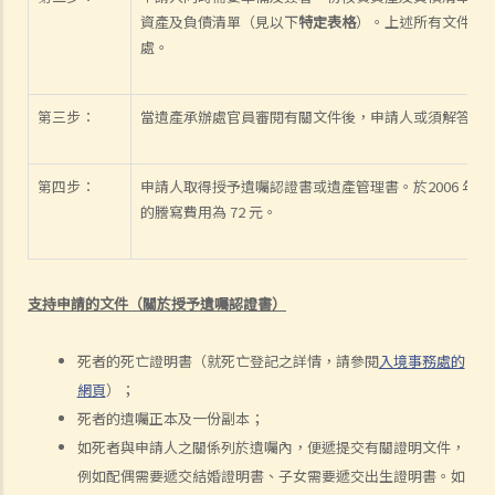
4. 問與答
資產及負債清單（見以下
特定表格
）。上述所有文件必
處。
1. 遺囑與"平安紙"有甚麼分別？
2. 我非常擔心我的遺囑不會按照我的意願執行。我該怎麼做才能保證遺
囑在我死後能正確執行？
第三步：
當遺產承辦處官員審閱有關文件後，申請人或須解答該
3. 我已經完全不愛我的妻子了，因此我打算不留任何東西給她，甚至在
遺囑中完全不提她的名字。我可否這樣做？
第四步：
申請人取得授予遺囑認證書或遺產管理書。於2006 年 2 
4. 立遺囑人可以同時訂立多份遺囑嗎？
的謄寫費用為 72 元。
5. 立遺囑人可以在遺囑中處理他的海外財產嗎？
6. 立遺囑人可以分別訂立處置香港和海外財產的兩份遺囑嗎？
7. 破產人士可以被委任為遺囑執行人/遺產管理人嗎？
支持申請的文件（關於授予遺囑認證書）
8. 我可以不用律師的幫助而自行撰寫遺囑嗎？
9. 如果遺囑未能遵循法律要求會怎麼樣？
死者的死亡證明書（就死亡登記之詳情，請參閱
入境事務處的
修改遺囑
網頁
）；
死者的遺囑正本及一份副本；
1. 我有什麼方法可以修改我的遺囑？
如死者與申請人之關係列於遺囑內，便遞提交有關證明文件，
2. 什麽是遺囑更改附件？
例如配偶需要遞交結婚證明書、子女需要遞交出生證明書。如
撤銷遺囑