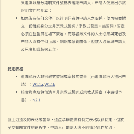
果遺囑以身分證明文件號碼去確認申請人，申請人便須出示該
取得授予遺囑認證（有遺囑）與取得授予遺產管理書（無遺囑）
證明文件的副本；
1. 辦理死亡登記
如果沒有任何文件可以證明死者與申請人之關係，便再需要遞
2. 尋找死者的遺囑及檢查其銀行保險箱
交一份確認身分之非宗教式誓詞 / 宗教式誓章。該誓詞 / 誓章
1. 如何可以檢視死者的銀行保險箱？
必須在監誓員在場下簽署，而簽署該文件的人士必須與死者及
2. 遺囑執行人 / 遺產管理人在甚麼情況下，才可提取死者於銀行保險箱
申請人沒有任何血緣、姻親或領養關係，但該人必須與申請人
內的物品？
及死者相識超過五年。
3. 如果死者的個人財物並不是放在銀行保險箱內，如何去收集這些財物
及擬備清單？
特定表格
3. 授予遺囑認證
遺囑執行人非宗教式誓詞或宗教式誓章（由遺囑執行人提出申
1. 資格
請）：
W1.1a
/
W1.1b
核實資產及負債清單非宗教式誓詞或宗教式誓章（申請授予
1. 如果遺囑執行人失蹤或拒絕履行職責的話，可否由其他人申請遺產認
書）：
N2.1
證？他該怎麼做？
2. 如果遺囑執行人不在香港居住，並且拒絕就出任遺囑執行人，他該如
何放棄遺囑認證的權利？
就上述提及的表格或誓章，遺產承辦處備有特定表格以供使用。但於
呈交有關文件的過程中，申請人可能要因應不同情況再作加改。
2. 程序