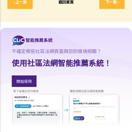
‹ 上一頁
返回首頁
下一頁 ›
5. 遺產管理書（附有遺囑）
1. 資格
2. 程序
6. 特別授予書
1. 未作管理遺產授予書
不確定哪些社區法網頁面與您的情境相關？
1. 我的父親多年前去世，生前沒有立遺囑。我的母親沒有取得遺產管理
書，現在也已經去世了，同樣生前沒有立遺囑。我應該怎麼處理我父母
使用社區法網智能推薦系統！
的遺產？
2. 在遺產代理人不在香港的情況下作出的授予
開始使用
7. 遺產稅之取消及申請遺產的授予承辦書之程序
8. 撤銷授予
9. 問與答
1. 申請遺囑認證或遺產管理書有沒有時限？
2. 如果申請人向遺產承辦處遞交文件後，又找到更多死者的資產，他 /
她應該怎樣做？