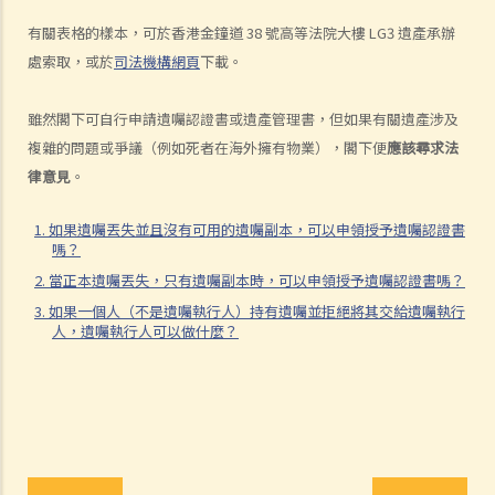
1. 如果遺囑丟失並且沒有可用的遺囑副本，可以申領授予遺囑認證書
有關表格的樣本，可於香港金鐘道 38 號高等法院大樓 LG3 遺產承辦
嗎？
處索取，或於
司法機構網頁
下載。
2. 當正本遺囑丟失，只有遺囑副本時，可以申領授予遺囑認證書嗎？
3. 如果一個人（不是遺囑執行人）持有遺囑並拒絕將其交給遺囑執行
雖然閣下可自行申請遺囑認證書或遺產管理書，但如果有關遺產涉及
人，遺囑執行人可以做什麼？
複雜的問題或爭議（例如死者在海外擁有物業），閣下便
應該尋求法
4. 遺產管理書 (在無遺囑而去世的情況下)
律意見
。
1. 資格
1. 如果遺囑丟失並且沒有可用的遺囑副本，可以申領授予遺囑認證書
嗎？
1. 如果有人根據優先次序中有權獲得遺產管理書，但他失蹤了或拒絕申
請遺產管理書。另一個人可以申請嗎？他需要做什麼？
2. 當正本遺囑丟失，只有遺囑副本時，可以申領授予遺囑認證書嗎？
2. 我父親的表親去世前沒有訂立遺囑。他未婚，沒有子女。他的兄弟姐
3. 如果一個人（不是遺囑執行人）持有遺囑並拒絕將其交給遺囑執行
人，遺囑執行人可以做什麼？
妹因年事已高不想申請遺產管理書。我父親或我可以申請遺產管理書
嗎？
2. 程序
1. 如果立遺囑人在生前公開表示已經訂立遺囑，但在其死後未能找到遺
囑，是否可以申請遺產管理書？