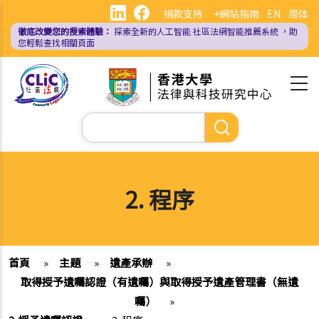
移
捐款支持
+網站指南
EN
简体
至
徹底改變您的搜索體驗：
探索全新的人工智能
社區法網智能推薦系統
，助
主
您輕鬆查找相關頁面
內
容
Search
2. 程序
首頁
»
主題
»
遺產承辦
»
取得授予遺囑認證（有遺囑）與取得授予遺產管理書（無遺
囑）
»