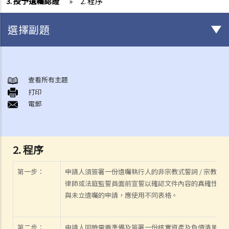
3. 授予遺囑認證
»
2. 程序
選擇副題
初步需要留意的事項（不論有無訂立遺囑）
1. 訂立遺囑的好處
查看所有主題
打印
2. 在授予承辦書方面，有遺囑的遺產與沒有遺囑的遺產有何分別?
電郵
如何訂立遺囑
1. 遺囑有什麼要求？
Q1. 假如立遺囑人僅透過電話與律師討論遺囑內容，但從未簽署任何遺
2. 程序
囑，到底立遺囑人有沒有簽立有效的遺囑？
第一步：
申請人須簽署一份遺囑執行人的非宗教式誓詞 / 宗教式
2. 在訂立遺囑之前，有甚麼事項需要考慮？
律師或法庭監誓員面前宣誓以確認文件內容的真確性。這
1. 遺產有哪些類型?
與未立遺囑的申請，應使用不同表格。
2. 將饋贈贈予給不同受益人時需要考慮什麽事項？
3. 訂立遺囑時有什麼要注意？
第二步：
申請人同時需要準備及簽署一份核實資產及負債清單的非