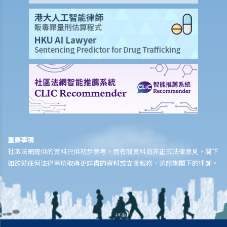
遺產管理
1. 償還債務和支付喪葬費
2. 哪些財產構成資產？
3. 遺產代理人處理資產的權力
4. 分發資產
5. 提供帳目的責任
6. 不浪費資產的責任和受信責任
7. 對第三方的責任
8. 報酬
9. 常見問題
重要事項
1. 如果遺產包含業務怎麼辦？
社區法網提供的資料只供初步參考，而有關資料並非正式法律意見。閣下
2. 如果死者沒有立遺囑，有關遺產將如何被分發？
如欲就任何法律事項取得更詳盡的資料或支援服務，須諮詢閣下的律師。
3. 在世配偶能否取得無遺囑者擁有的婚姻物業？
4. 受益人能否拒絕繼承遺產？
5. 分發遺產有時限嗎？
6. 什麼是家族安排契據？ 什麼時候使用它？