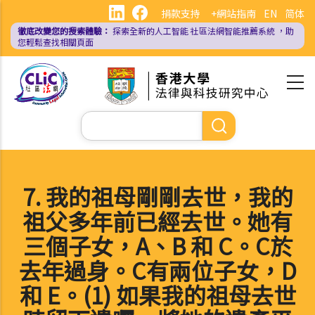
移
捐款支持
+網站指南
EN
简体
至
徹底改變您的搜索體驗：
探索全新的人工智能
社區法網智能推薦系統
，助
主
您輕鬆查找相關頁面
內
容
Search
7. 我的祖母剛剛去世，我的
祖父多年前已經去世。她有
三個子女，A、B 和 C。C於
去年過身。C有兩位子女，D
和 E。(1) 如果我的祖母去世