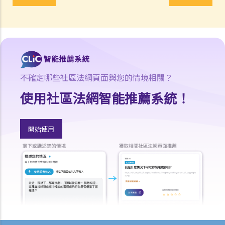
2. 當正本遺囑丟失，只有遺囑副本時，可以申領授予遺囑認證書嗎？
3. 如果一個人（不是遺囑執行人）持有遺囑並拒絕將其交給遺囑執行
人，遺囑執行人可以做什麼？
4. 遺產管理書 (在無遺囑而去世的情況下)
1. 資格
不確定哪些社區法網頁面與您的情境相關？
1. 如果有人根據優先次序中有權獲得遺產管理書，但他失蹤了或拒絕申
使用社區法網智能推薦系統！
請遺產管理書。另一個人可以申請嗎？他需要做什麼？
2. 我父親的表親去世前沒有訂立遺囑。他未婚，沒有子女。他的兄弟姐
妹因年事已高不想申請遺產管理書。我父親或我可以申請遺產管理書
開始使用
嗎？
2. 程序
1. 如果立遺囑人在生前公開表示已經訂立遺囑，但在其死後未能找到遺
囑，是否可以申請遺產管理書？
5. 遺產管理書（附有遺囑）
1. 資格