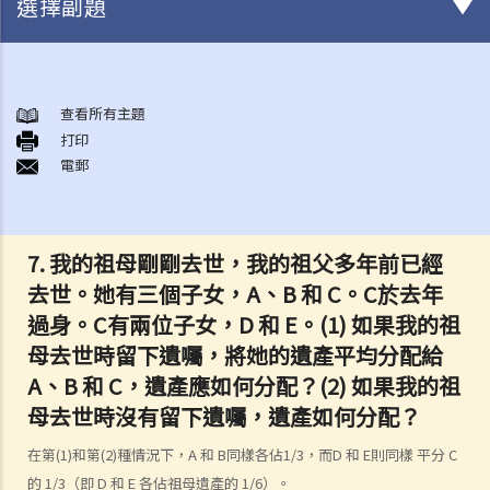
選擇副題
初步需要留意的事項（不論有無訂立遺囑）
1. 訂立遺囑的好處
查看所有主題
打印
2. 在授予承辦書方面，有遺囑的遺產與沒有遺囑的遺產有何分別?
電郵
如何訂立遺囑
1. 遺囑有什麼要求？
Q1. 假如立遺囑人僅透過電話與律師討論遺囑內容，但從未簽署任何遺
7. 我的祖母剛剛去世，我的祖父多年前已經
囑，到底立遺囑人有沒有簽立有效的遺囑？
去世。她有三個子女，A、B 和 C。C於去年
2. 在訂立遺囑之前，有甚麼事項需要考慮？
過身。C有兩位子女，D 和 E。(1) 如果我的祖
母去世時留下遺囑，將她的遺產平均分配給
1. 遺產有哪些類型?
2. 將饋贈贈予給不同受益人時需要考慮什麽事項？
A、B 和 C，遺產應如何分配？(2) 如果我的祖
母去世時沒有留下遺囑，遺產如何分配？
3. 訂立遺囑時有什麼要注意？
4. 問與答
在第(1)和第(2)種情況下，A 和 B同樣各佔1/3，而D 和 E則同樣 平分 C
1. 遺囑與"平安紙"有甚麼分別？
的 1/3（即 D 和 E 各佔祖母遺產的 1/6）。