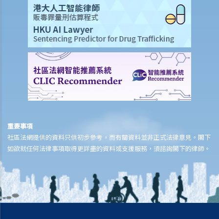
是否有所不同？
5. 當遺產稅被取消後，怎樣可以避免在未經許可下擅自處理遺產？
6. 如果遺囑執行人/遺產管理人遺失了遺囑的認證書/遺產管理書，該怎
麼辦？
7. 甚麼是傳喚書和知會備忘？
8. 如果在頒授遺產管理書後發現遺囑，應怎麼辦？
9. 如果我沒有很多近親。我能委任一位朋友或一個機構，例如非牟利機
構，成為我的遺囑執行人嗎？如果可以，我應該做些什麼準備作此安
排？
重要事項
10. 如果我的遺產 (1)少於50,000元；(2)超過50,000元但少於150,000
社區法網提供的資料只供初步參考，而有關資料並非正式法律意見。閣下
元；或(3)超過150,000元，相關的準備安排是否不同？
如欲就任何法律事項取得更詳盡的資料或支援服務，須諮詢閣下的律師。
11. 委任遺囑執行人有哪些限制？
12. 作為遺囑執行人(不是立遺囑人的直系親屬，例如朋友或非政府機
構)，我可以做什麼準備？
遺產管理
1. 償還債務和支付喪葬費