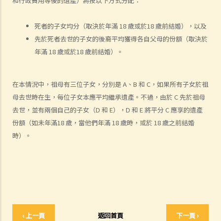
和行政費用等後的遺產）將按以下方式分配：
2. 尋找死者的遺囑及檢查其銀行保險箱
死者的子女均分（取決於年滿 18 歲或於18 歲前結婚），以及
1. 如何可以檢視死者的銀行保險箱？
先於死者去世的子女的後裔平均獲得各自父母的份額（取決於
2. 遺囑執行人 / 遺產管理人在甚麼情況下，才可提取死者於銀行保險箱
年滿 18 歲或於18 歲前結婚）。
內的物品？
3. 如果死者的個人財物並不是放在銀行保險箱內，如何去收集這些財物
及擬備清單？
在本情況中，祖母有三位子女，分別是 A、B 和 C，如果所有子女於祖
3. 授予遺囑認證
母去世時在生，每位子女本應平均繼承遺產。不過，由於 C 先於祖母
去世，並有兩個自己的子女（D 和 E），D 和 E 將平分 C 應享的遺產
1. 資格
份額（如未年滿18 歲，當他們年滿 18 歲時，或於 18 歲之前結婚
1. 如果遺囑執行人失蹤或拒絕履行職責的話，可否由其他人申請遺產認
時）。
證？他該怎麼做？
2. 如果遺囑執行人不在香港居住，並且拒絕就出任遺囑執行人，他該如
何放棄遺囑認證的權利？
2. 程序
1. 如果遺囑丟失並且沒有可用的遺囑副本，可以申領授予遺囑認證書
嗎？
‹ 上一頁
返回首頁
下一頁 ›