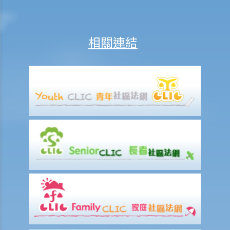
2. 程序
6. 特別授予書
相關連結
1. 未作管理遺產授予書
1. 我的父親多年前去世，生前沒有立遺囑。我的母親沒有取得遺產管理
書，現在也已經去世了，同樣生前沒有立遺囑。我應該怎麼處理我父母
的遺產？
2. 在遺產代理人不在香港的情況下作出的授予
7. 遺產稅之取消及申請遺產的授予承辦書之程序
8. 撤銷授予
9. 問與答
1. 申請遺囑認證或遺產管理書有沒有時限？
2. 如果申請人向遺產承辦處遞交文件後，又找到更多死者的資產，他 /
她應該怎樣做？
3. 如果死者的遺產總值不超過50,000元，申請程序是否有所不同？
4. 如果死者的遺產總值超過50,000元，但不超過150,000元，申請程序