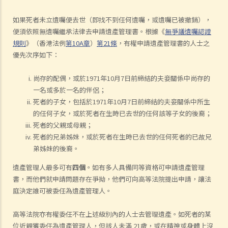
如果死者未立遺囑便去世（即找不到任何遺囑，或遺囑已被撤銷），
便須依照無遺囑繼承法律去申請遺產管理書。根據《
無爭議遺囑認證
規則
》（香港法例
第10A章
）
第21條
，有權申請遺產管理書的人士之
優先次序如下：
尚存的配偶，或於1971年10月7日前締結的夫妾關係中尚存的
一名或多於一名的伴侶；
死者的子女，包括於1971年10月7日前締結的夫妾關係中所生
的任何子女，或於死者在生時已去世的任何該等子女的後裔；
死者的父親或母親；
死者的兄弟姊妹，或於死者在生時已去世的任何死者的已故兄
弟姊妹的後裔。
遺產管理人最多可有
四個
。如有多人具備同等資格可申請遺產管理
書，而他們就申請問題存在爭拗，他們可向高等法院提出申請，讓法
庭決定誰可被委任為遺產管理人。
高等法院亦有權委任不在上述級別內的人士去管理遺產。如死者的某
位近親獲委任為遺產管理人，但該人未滿 21歲，或在精神或身體上沒