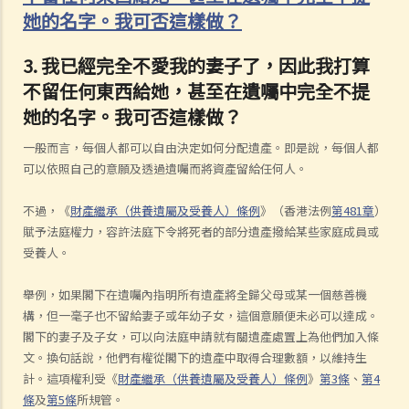
她的名字。我可否這樣做？
3. 我已經完全不愛我的妻子了，因此我打算
不留任何東西給她，甚至在遺囑中完全不提
她的名字。我可否這樣做？
一般而言，每個人都可以自由決定如何分配遺產。即是說，每個人都
可以依照自己的意願及透過遺囑而將資產留給任何人。
不過，《
財產繼承（供養遺屬及受養人）條例
》（香港法例
第481章
）
賦予法庭權力，容許法庭下令將死者的部分遺產撥給某些家庭成員或
受養人。
舉例，如果閣下在遺囑內指明所有遺產將全歸父母或某一個慈善機
構，但一毫子也不留給妻子或年幼子女，這個意願便未必可以達成。
閣下的妻子及子女，可以向法庭申請就有關遺產處置上為他們加入條
文。換句話說，他們有權從閣下的遺產中取得合理數額，以維持生
計。這項權利受《
財產繼承（供養遺屬及受養人）條例
》
第3條
、
第4
條
及
第5條
所規管。