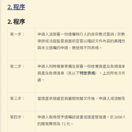
2. 程序
2. 程序
第一步：
申請人須簽署一份遺囑執行人的非宗教式誓詞 / 宗教式
律師或法庭監誓員面前宣誓以確認文件內容的真確性。這
與未立遺囑的申請，應使用不同表格。
第二步：
申請人同時需要準備及簽署一份核實資產及負債清單的非
資產及負債清單（見以下
特定表格
）。上述所有文件必
處。
第三步：
當遺產承辦處官員審閱有關文件後，申請人或須解答該
第四步：
申請人取得授予遺囑認證書或遺產管理書。於2006 年 2 
的謄寫費用為 72 元。