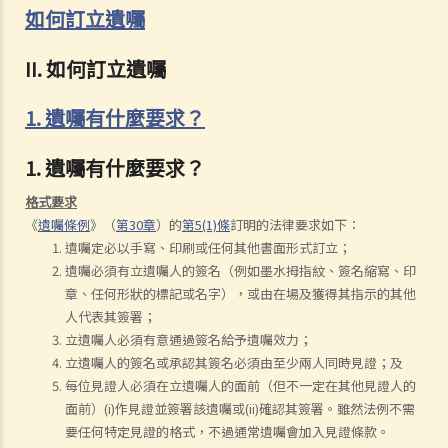
如何訂立遺囑
II. 如何訂立遺囑
1. 遺囑有什麼要求？
1. 遺囑有什麼要求？
格式要求
《
遺囑條例
》（
第30章
）的
第5(1)條
訂明的法律要求如下：
遺囑定必以手寫、印刷或任何其他書面形式訂立；
遺囑必須有立遺囑人的簽名（例如墨水拇指紋、簽名縮寫、印
章、任何形狀的標記或名字），或由在場及獲得其指示的其他
人代表其簽署；
立遺囑人必須有意通過簽名給予遺囑效力；
立遺囑人的簽名或承認其簽名必須由至少兩人同時見證；及
每位見證人必須在立遺囑人的面前（但不一定在其他見證人的
面前）(i)作見證並簽署該遺囑或(ii)確認其簽署。雖然法例不需
要任何特定見證的格式，不過通常遺囑會加入見證條款。