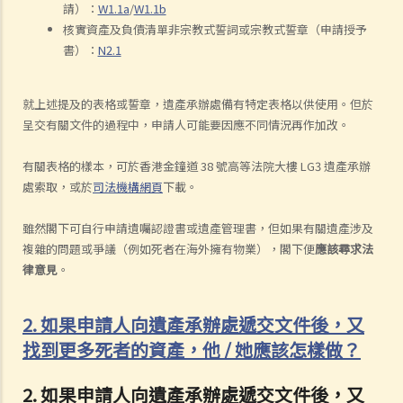
請）：
W1.1a
/
W1.1b
核實資產及負債清單非宗教式誓詞或宗教式誓章（申請授予
書）：
N2.1
就上述提及的表格或誓章，遺產承辦處備有特定表格以供使用。但於
呈交有關文件的過程中，申請人可能要因應不同情況再作加改。
有關表格的樣本，可於香港金鐘道 38 號高等法院大樓 LG3 遺產承辦
處索取，或於
司法機構網頁
下載。
雖然閣下可自行申請遺囑認證書或遺產管理書，但如果有關遺產涉及
複雜的問題或爭議（例如死者在海外擁有物業），閣下便
應該尋求法
律意見
。
2. 如果申請人向遺產承辦處遞交文件後，又
找到更多死者的資產，他 / 她應該怎樣做？
2. 如果申請人向遺產承辦處遞交文件後，又