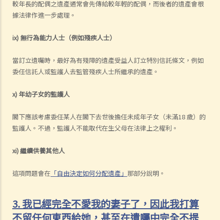
較年長的配偶之遺產通常會先傳給較年輕的配偶，而後者的遺產會根
據法律作進一步處理。
ix) 無行為能力人士（例如殘疾人士）
當訂立遺囑時，最好為有殘障的遺產受益人訂立特別信託條文，例如
委任信託人或監護人去監管殘疾人士所繼承的遺產。
x) 年幼子女的監護人
閣下應該考慮委任某人在閣下去世後擔任未成年子女（未滿18 歲）的
監護人。不過，監護人不能取代在生父母在法律上之權利。
xi) 繼續供養其他人
這項問題會在
「自由決定如何分配遺產」
那部分說明。
3. 我已經完全不愛我的妻子了，因此我打算
不留任何東西給她，甚至在遺囑中完全不提