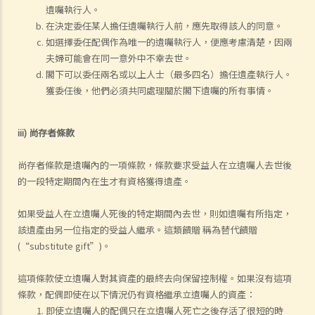
遺囑執行人。
在決定委任某人擔任遺囑執行人前，應先取得該人的同意。
如選擇委任配偶作為唯一的遺囑執行人，便應考慮清楚，因兩
夫婦可能會在同一意外中不幸去世。
閣下可以委任兩名或以上人士（最多四名）擔任遺產執行人。
獲委任後，他們必須共同處理關於閣下遺囑的所有事情。
iii) 尚存者條款
尚存者條款是遺囑內的一項條款，條款要求受益人在立遺囑人去世後
的一段特定期間內在生才有資格獲得遺產。
如果受益人在立遺囑人死後的特定期間內去世，則如遺囑有所指定，
該遺產由另一位指定的受益人繼承。這類饋贈 稱為替代饋贈
(“substitute gift”)。
這項條款使立遺囑人對其資產的最終去向保留控制權。如果沒有這項
條款，配偶即使在以下情況仍有資格繼承立遺囑人的資產：
即使立遺囑人的配偶只在立遺囑人死亡之後存活了很短的時