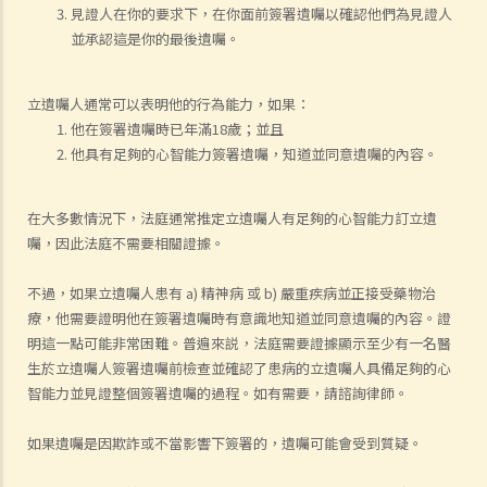
見證人在你的要求下，在你面前簽署遺囑以確認他們為見證人
並承認這是你的最後遺囑。
立遺囑人通常可以表明他的行為能力，如果：
他在簽署遺囑時已年滿18歲；並且
他具有足夠的心智能力簽署遺囑，知道並同意遺囑的內容。
在大多數情況下，法庭通常推定立遺囑人有足夠的心智能力訂立遺
囑，因此法庭不需要相關證據。
不過，如果立遺囑人患有 a) 精神病 或 b) 嚴重疾病並正接受藥物治
療，他需要證明他在簽署遺囑時有意識地知道並同意遺囑的內容。證
明這一點可能非常困難。普遍來説，法庭需要證據顯示至少有一名醫
生於立遺囑人簽署遺囑前檢查並確認了患病的立遺囑人具備足夠的心
智能力並見證整個簽署遺囑的過程。如有需要，請諮詢律師。
如果遺囑是因欺詐或不當影響下簽署的，遺囑可能會受到質疑。