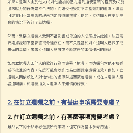
如果立遺囑人由於他人(1)對他施加的壓力達到迫使意願的程度及(2)施
加該壓力的行為是不合法的，而迫使他簽訂不希望簽訂的遺囑，法庭
可能會因不當影響的理由判定該遺囑無效。例如，立遺囑人在受到威
脅的情況下簽訂了該遺囑。
然而，聲稱立遺囑人受到不當影響或脅迫的人必須提供證據，法庭需
要證據證明不當影響或脅迫存在，而不只是基於對立遺囑人已做了或
未做的事情，或者立遺囑人應該或不應該做的事情作出的推測。
如果立遺囑人因他人的欺詐行為而簽署了遺囑，而遺囑包含他不知道
或不批准的內容，法庭可能會以詐欺為由而裁定遺囑無效。例如，立
遺囑人因依賴他人對他作出的虛假陳述而簽署遺囑，或在立遺囑人簽
署遺囑前，於遺囑插入立遺囑人不知情的條款。
2. 在訂立遺囑之前，有甚麼事項需要考慮？
2. 在訂立遺囑之前，有甚麼事項需要考慮？
雖然以下的十點未必包攬所有事項，但可作為基本參考用途：