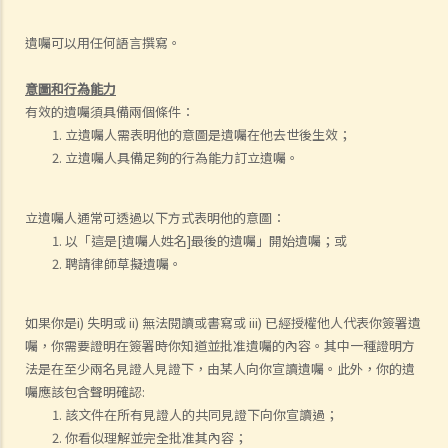
遺囑可以用任何語言撰寫。
意圖和行為能力
有效的遺囑須具備兩個條件：
立遺囑人需表明他的意圖是遺囑在他去世後生效；
立遺囑人具備足夠的行為能力訂立遺囑。
立遺囑人通常可透過以下方式表明他的意圖：
以「這是[遺囑人姓名]最後的遺囑」開始遺囑；或
聘請律師草擬遺囑。
如果你是i) 失明或 ii) 無法閱讀或書寫或 iii) 已經授權他人代表你簽署遺
囑，你需要證明在簽署時你知道並批准遺囑的內容。其中一種證明方
法是在至少兩名見證人見證下，由某人向你宣讀遺囑。此外，你的遺
囑應該包含聲明確認:
該文件在所有見證人的共同見證下向你宣讀過；
你看似理解並完全批准其內容；