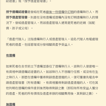
認證書」或「授予遺產管理書」。
授予遺囑認證書
是發給在死者
最後一份遺囑中訂明
的遺囑執行人。而
授予遺產管理書
，則是在沒有遺囑或遺囑內沒有訂明遺囑執行人的情
況下，發給遺產管理人，而該遺產管理人通常是死者的近親（如配
偶、孩子或父母）。
「遺產代理人」泛指遺囑執行人或遺產管理人。這名代理人有權處理
死者的遺產，包括管理或分發相關資產予受益人。
有遺囑
如果死者在去世前立下遺囑並委任了遺囑執行人，該執行人便是唯一
有資格申請遺囑認證書的人。如該執行人不想履行任務，或沒有在生
之執行人，那麼在遺囑中獲得剩餘遺產遺贈的人，便可獲優先權去申
請遺產管理書（附有遺囑）。有資格獲得剩餘遺產遺贈的人，可在其
他列明在遺囑的條件達到後而取得剩餘之數（即扣除所有受益人獲分
的遺產、死者的所有債項及遺產承辦的相關費用後，其剩餘之數）。
無遺囑