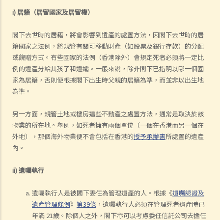
i) 居籍（居留國家及居留權）
閣下去世時的居籍，將會影響到遺產的處置方法，因閣下去世時的居
籍國家之法例，將規管有關可移動財產（如股票及銀行存款）的分配
或餽贈方式。有些國家的法例（香港除外）會規定死者必須將一定比
例的遺產分給其孩子和遺孀。一般來說，除非閣下已指明以哪一個國
家為居籍，否則便根據閣下出生時父親的居籍為準，而並非以出生地
為準。
另一方面，規管土地或樓房這些不動產之處置方法，通常是取決於該
物業的所在地。舉例，如死者擁有兩個單位（一個在香港而另一個在
外地），那個海外物業便不會包括在香港的
授予承辦書
所處置的遺產
內。
ii) 遺囑執行
遺囑執行人是被閣下委任為管理遺產的人。根據《
遺囑認證及
遺產管理條例
》
第39條
，遺囑執行人必須在管理死者遺產時已
年滿 21歲。除個人之外，閣下亦可以考慮委任信託公司去擔任