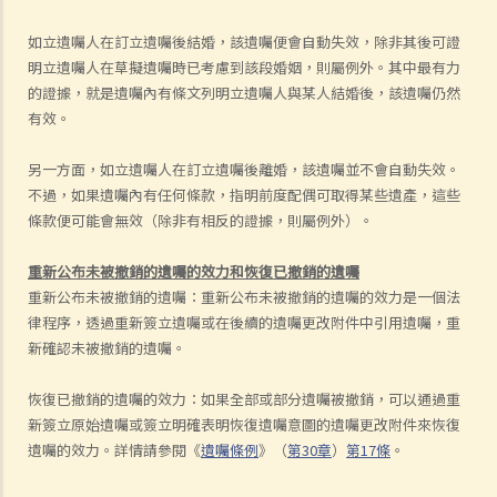
如立遺囑人在訂立遺囑後結婚，該遺囑便會自動失效，除非其後可證
明立遺囑人在草擬遺囑時已考慮到該段婚姻，則屬例外。其中最有力
的證據，就是遺囑內有條文列明立遺囑人與某人結婚後，該遺囑仍然
有效。
另一方面，如立遺囑人在訂立遺囑後離婚，該遺囑並不會自動失效。
不過，如果遺囑內有任何條款，指明前度配偶可取得某些遺產，這些
條款便可能會無效（除非有相反的證據，則屬例外）。
重新公布未被撤銷的遺囑的效力和恢復已撤銷的遺囑
重新公布未被撤銷的遺囑：重新公布未被撤銷的遺囑的效力是一個法
律程序，透過重新簽立遺囑或在後續的遺囑更改附件中引用遺囑，重
新確認未被撤銷的遺囑。
恢復已撤銷的遺囑的效力：如果全部或部分遺囑被撤銷，可以通過重
新簽立原始遺囑或簽立明確表明恢復遺囑意圖的遺囑更改附件來恢復
遺囑的效力。詳情請參閱《
遺囑條例
》（
第30章
）
第17條
。