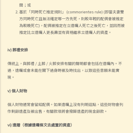
間；或
基於「同時死亡推定規則」 (commorientes rule) (即當夫妻雙
方同時死亡且無法確定哪一方先死，則較年輕的配偶會被推定
為較晚死亡)，配偶被推定在立遺囑人死亡之後死亡，並因而被
推定比立遺囑人更長壽並有資格繼承立遺囑人的資產。
iv) 葬禮安排
傳統上，與葬禮 / 土葬 / 火葬安排有關的聲明都會包括在遺囑內。不
過，遺囑或會未能在閣下過身時被及時找出，以致這些意願未能實
現。
v) 個人財物
個人財物通常會留給配偶。如果遺囑上沒有列明這點，這些財物會列
作剩餘遺產及被出售，有關款項將會撥歸遺產的現金餘款。
vi) 遺贈（根據遺囑條文去處置的資產）