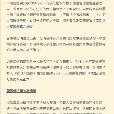
不論是遺囑列明的執行人、有優先權取得授予遺產管理書遺產管理
人、或尚存（仍然在生）的保險箱租用人，都需要先向民政事務總署
申領「需要檢視銀行保管箱證明書」（下稱「檢視證明書」），才可
以開啟保險箱。有關申請程序之詳情，請瀏覽民政事務總署
遺產受益
人支援服務之網頁
。
當檢視證明書發出後，證明書持有人需要向民政事務總署預約，以檢
視有關保險箱。有關檢視必須在銀行職員及兩名獲民政事務總署授權
的公職人員在場下進行。
如果保險箱是與另一人聯名租用，尚存租用人（如他 / 她不是檢視證
明書持有人）亦需要在檢視進行時在場。如果發現有遺囑，證明書持
有人（如他 / 她是指明的遺囑執行人）可以將遺囑的影印本放回保險
箱後而取走正本。
擬備保險箱物品清單
物品清單由檢視證明書持有人擬備，公職人員在有需要時可提供協
助。物品清單會由檢視時在場的公職人員作出核實，清單的影印本則