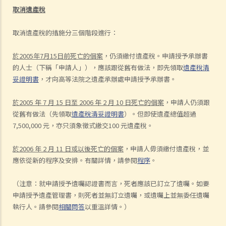
取消遺產稅
取消遺產稅的措施分三個階段進行：
於2005年7月15日前死亡的個案
，仍須繳付遺產稅。申請授予承辦書
的人士（下稱「申請人」），應該跟從舊有做法，即先領取
遺產稅清
妥證明書
，才向高等法院之遺產承辦處申請授予承辦書。
於2005 年 7 月 15 日至 2006 年 2 月 10 日死亡的個案
，申請人仍須跟
從舊有做法（先領取
遺產稅清妥證明書
）。但即使遺產總值超過
7,500,000 元，亦只須象徵式繳交100 元遺產稅。
於2006 年 2 月 11 日或以後死亡的個案
，申請人毋須繳付遺產稅，並
應依從新的程序及安排。有關詳情，請參閱
程序
。
（注意：就申請授予遺囑認證書而言，死者應該已訂立了遺囑。如要
申請授予遺產管理書，則死者並無訂立遺囑，或遺囑上並無委任遺囑
執行人。請參閱
相關問答
以重溫詳情。）