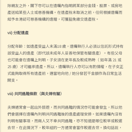
除親友之外，閣下亦可以在遺囑內指明將某部分金錢、股票、或房地
產送給某些人士或慈善機構。在遺產稅未取消之前，任何根據遺囑而
給予本港認可慈善機構的遺贈，可獲豁免繳交遺產稅。
vii) 分配遺產
分配年齡：如遺產受益人未滿18 歲，遺囑執行人必須以信託形式持有
該受益人的遺產（即代該未成年人妥善地保管有關遺產）。有些父母
也可能會在遺囑上列明，子女須在更年長及較成熟時（ 如年滿 21 或
25 歲）才可繼承遺產。所以，遺囑執行人亦可以有酌情權，在子女正
式能夠取得所有遺產前，適當地向他 / 她分發若干金額作為日常生活
開支。
viii) 共同遇難條款（與夫婦有關）
夫婦通常會一起出外旅遊，而共同遇難的情況亦可能會發生，所以他
們會選擇在遺囑內列明共同遇難後的遺產處理安排。如果遺囑內沒有
列明有關事項，而兩人又不幸共同遇難，亦不知道是哪位較早或較遲
去世，在此情況下，較年經的一方通常會當作較遲去世。換句話說，