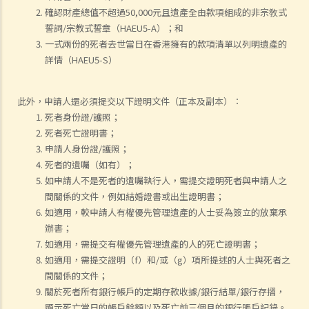
確認財產總值不超過50,000元且遺產全由款項組成的非宗敎式
誓詞/宗教式誓章（HAEU5-A）；和
一式兩份的死者去世當日在香港擁有的款項清單以列明遺產的
詳情（HAEU5-S）
此外，申請人還必須提交以下證明文件（正本及副本）：
死者身份證/護照；
死者死亡證明書；
申請人身份證/護照；
死者的遺囑（如有）；
如申請人不是死者的遺囑執行人，需提交證明死者與申請人之
間關係的文件，例如結婚證書或出生證明書；
如適用，較申請人有權優先管理遺產的人士妥為簽立的放棄承
辦書；
如適用，需提交有權優先管理遺產的人的死亡證明書；
如適用，需提交證明（f）和/或（g）項所提述的人士與死者之
間關係的文件；
關於死者所有銀行帳戶的定期存款收據/銀行結單/銀行存摺，
顯示死亡當日的帳戶餘額以及死亡前三個月的銀行賬戶記錄。