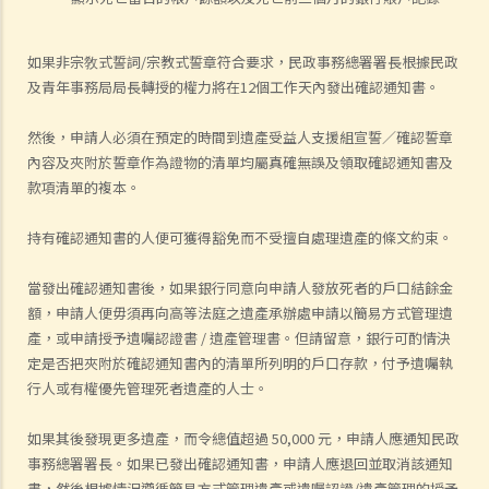
如果非宗敎式誓詞/宗教式誓章符合要求，民政事務總署署長根據民政
及青年事務局局長轉授的權力將在12個工作天內發出確認通知書。
然後，申請人必須在預定的時間到遺產受益人支援組宣誓／確認誓章
內容及夾附於誓章作為證物的清單均屬真確無誤及領取確認通知書及
款項清單的複本。
持有確認通知書的人便可獲得豁免而不受擅自處理遺產的條文約束。
當發出確認通知書後，如果銀行同意向申請人發放死者的戶口結餘金
額，申請人便毋須再向高等法庭之遺產承辦處申請以簡易方式管理遺
產，或申請授予遺囑認證書 / 遺產管理書。但請留意，銀行可酌情決
定是否把夾附於確認通知書內的清單所列明的戶口存款，付予遺囑執
行人或有權優先管理死者遺產的人士。
如果其後發現更多遺產，而令總值超過 50,000 元，申請人應通知民政
事務總署署長。如果已發出確認通知書，申請人應退回並取消該通知
書，然後根據情況遵循簡易方式管理遺產或遺囑認證/遺產管理的授予