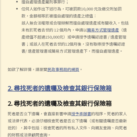
擅自處理遺產屬刑事罪行；
任何人如作出下述行為，可被罰款10,000 元及繳交附加罰
款，金額相等於被擅自處理的遺產之總值：
該人無合法權限或合理辯解而擅自處理遺產或有關收入，包括
未有於死者去世的 12 個月內，申請以
簡易方式管理遺產
（遺
產總值不超過150,000元）或申請授予遺囑認證書 / 遺產管理
書；或該人在死者去世的12個月後，沒有取得授予遺囑認證
書/ 遺產管理書或簡易方式管理遺產下，而擅自處理遺產。
如欲了解詳情，請瀏覽
民政事務局的網頁
。
2. 尋找死者的遺囑及檢查其銀行保險箱
2. 尋找死者的遺囑及檢查其銀行保險箱
死者是否立下遺囑，會直接影響申請
授予承辦書
的程序。死者的家人
或法律代表，必須仔細檢查死者是否立下遺囑（或有關遺囑是否最新
近的），其中包括：檢查死者的所有私人文件、向親友查詢、向死者
的財務或法律顧問查詢。