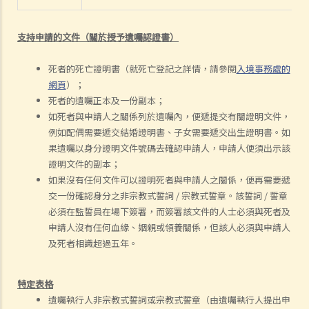
支持申請的文件（關於授予遺囑認證書）
死者的死亡證明書（就死亡登記之詳情，請參閱
入境事務處的
網頁
）；
死者的遺囑正本及一份副本；
如死者與申請人之關係列於遺囑內，便遞提交有關證明文件，
例如配偶需要遞交結婚證明書、子女需要遞交出生證明書。如
果遺囑以身分證明文件號碼去確認申請人，申請人便須出示該
證明文件的副本；
如果沒有任何文件可以證明死者與申請人之關係，便再需要遞
交一份確認身分之非宗教式誓詞 / 宗教式誓章。該誓詞 / 誓章
必須在監誓員在場下簽署，而簽署該文件的人士必須與死者及
申請人沒有任何血緣、姻親或領養關係，但該人必須與申請人
及死者相識超過五年。
特定表格
遺囑執行人非宗教式誓詞或宗教式誓章（由遺囑執行人提出申