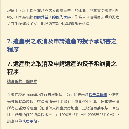
理論上，以上條例亦涵蓋未立遺囑而去世的死者，但其實際影響相對
較小，因為根據
有關受益人的優先次序
，作為未立遺囑而去世的死者
之在生配偶及子女，他們通常都可以取得部分遺產。
7. 遺產稅之取消及申請遺產的授予承辦書之
程序
7. 遺產稅之取消及申請遺產的授予承辦書之
程序
遺產稅的一點歷史
在遺產稅於2006年2月11日被取消之前，如要申請
授予承辦書
，便須
先往稅務局領取「遺產稅清妥證明書」。遺產稅的計算，是根據死者
所有在香港的遺產（包括個人資產及房地產）之總值而抽取某一百分
比。欲知過往的遺產稅稅率（由1996年4月1 日至2006年2月10日），
請瀏覽
稅務局網站
。