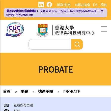
移
捐款支持
+網站指南
EN
简体
至
徹底改變您的搜索體驗：
探索全新的人工智能
社區法網智能推薦系統
，助
主
您輕鬆查找相關頁面
內
容
Search
PROBATE
首頁
»
主題
»
遺產承辦
»
PROBATE
查看所有主題
打印