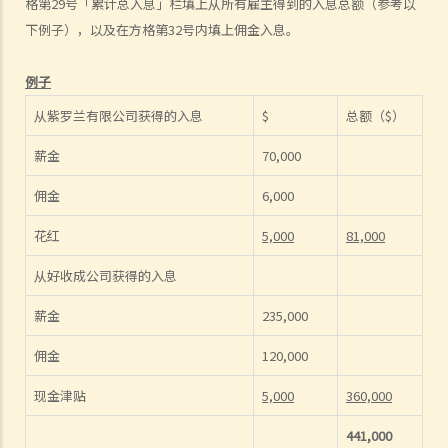
6. 已婚人士如何申报入息？
格第29号「累计总入息」栏填上从所有雇主得到的入息总额（参考以
下例子），以及在方格第32号内填上佣金入息。
C. 应课薪俸税入息包括什么收入
1. 我的薪俸收入包括有花红、津贴及佣金，这些收入应在报税表的哪部
例子
分填报？
从紫罗兰有限公司获得的入息
$
总额（$）
2. 我从自己经营的业务支取薪金，我应如在个别人士报税表内申报此项
收入？
薪金
70,000
3. 我收到的假期工资需要课税吗？
佣金
6,000
4. 我被公司解雇，并获雇主支付 (a) 代通知金和 (b) 遣散费 / 长期服务
金。该两笔款项是否要课税？
花红
5,000
81,000
5. 我退休时收取的折算退休金（类似一笔过退休金）是否须课税？另
从好收成公司获得的入息
外，按月收取的退休金又是否须课税？
6. 我参加了强制性公积金计划。我在离职时从该计划中收取或被认定已
薪金
235,000
收取的款项（累算权益）会如何被评税？
佣金
120,000
7. 我参加了认可职业退休计划而非强积金计划。我在离职时从该计划中
收取的款项（累算权益）是否要课税？
现金津贴
5,000
360,000
8. 我刚完成两年的雇佣合约并收到一整笔约满酬金，然后再与公司续约
441,000
两年，这笔约满酬金是否要全数在本年度的报税表上申报？可否将这项