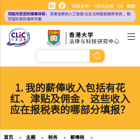
跳
捐款支持
+网站指南
EN
繁體
转
彻底改变您的搜索体验：
探索全新的人工智能
社区法网智能推荐系统
，助
到
您轻松查找相关页面
主
要
内
容
搜
索
1. 我的薪俸收入包括有花
红、津贴及佣金，这些收入
应在报税表的哪部分填报？
首页
»
主题
»
税务
»
薪俸税
»