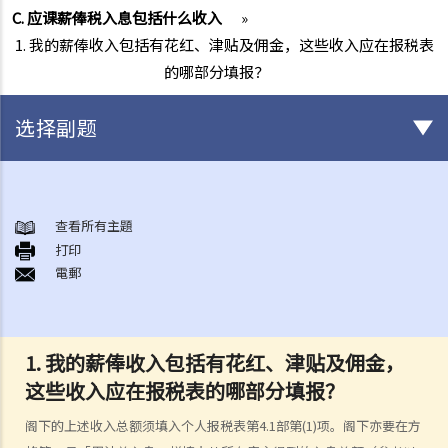
C. 应课薪俸税入息包括什么收入
»
1. 我的薪俸收入包括有花红、津贴及佣金，这些收入应在报税表
的哪部分填报？
选择副题
薪俸税
A. 受雇工作的地点
查看所有主題
打印
B. 计算薪俸税的初步指引
電郵
1. 在计算薪俸税时，哪些入息会被评税？纳税人可申请扣减哪些项目
（及免税额）？
2. 现时薪俸税的税率是多少？
1. 我的薪俸收入包括有花红、津贴及佣金，
3. 如何计算薪俸税？
这些收入应在报税表的哪部分填报？
4. 薪俸税及暂缴薪俸税须于何时缴交？
5. 我可以在什么情况下缴交少些税款，或延期缴交暂缴薪俸税？
阁下的上述收入总额须填入个人报税表第4.1部第(1)项。阁下亦要在方