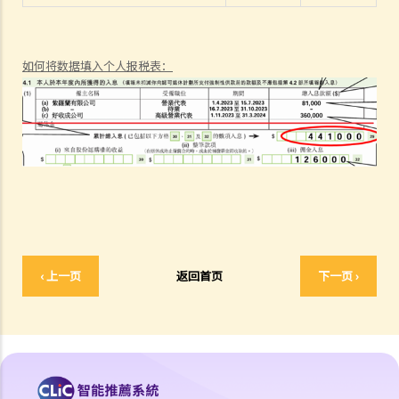
收入平均地拨回第一份合约的有关期间（即分开两个年度）计税？
9. 如雇主免租提供居所给雇员，此项福利会怎样被评税？
如何将数据填入个人报税表：
10. 如雇主并无提供居所给雇员，但为雇员支付 / 补贴全部或部分租金，
该款项将如何被评税？
11. 股份奖赏和股份认购权利益会如何被评税？
D. 应课薪俸税入息之可扣减项目
1. 我在2023年3月1日辞职而没有预先通知雇主，所以须支付等同一个月
薪金的离职代通知金。雇主把本应支付给我的2月份薪金与该笔代通知
金对销。我在2022/23课税年度内，应按10个月的薪金还是11个月的薪
金来计算薪俸税？
2. 强制性公积金 (MPF) 计划之供款将如何在评税时扣除？
‹ 上一页
返回首页
下一页 ›
3. 我是一名受薪的公司董事，可否在计算应课税入息时扣除强积金计划
的供款？
4. 若果我不是参加强积金计划，而是参加了其他认可的职业退休计划，
可否申请扣减？
5. 什么是个人进修开支？如果我为工作而进修，可否在计算薪俸税应课