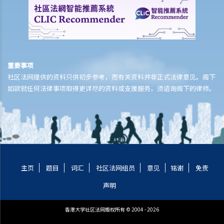
I. 逃税的罚则
J. 对评税之反对及上诉
K. 于互联网上作初步计算及报税
1. 我可否在互联网上作初步评税？
2. 哪些纳税人可使用网上报税？哪一种报税表可在网上提交？
重要事项
社区法网提供的资料只供初步参考，而有关资料并非正式法律意见。阁下
利得税
如欲就任何法律事项取得更详尽的资料或支援服务，须谘询阁下的律师。
A. 计算利得税的初步指引
1. 现时利得税之税率是多少？
2. 什么是应评税利润？怎样理解利得税之“评税基期”？
3. 独资经营业务与合伙业务的报税规定是否有分别？
4. 若我独自经营业务，我是否属于自雇人士？我有甚么税务责任？
5. 我独自经营业务并须在报税表上申报应评税利润。我是否必须聘用专
主页
题目
词汇
社区法网组员
意见
铭谢
免责
业会计师为我拟备帐目？
声明
6. 若果我没有聘请会计师处理公司之报税事宜，在计算应评税利润时还
有什么途径可取得协助？
香港大学社区法网版权所有 © 2004 - 2026
7. 我可否申请缴交少些税款，或申请延期缴交暂缴利得税？