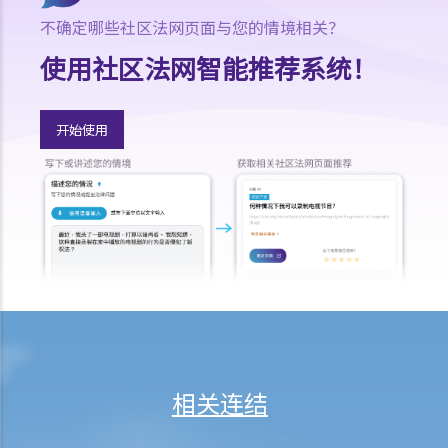
税入息时申请扣减学费？
不确定哪些社区法网页面与您的情境相关？
6. 我没有报读订明教育课程，但有参加专业团体（如香港会计师公会）
使用社区法网智能推荐系统！
为成员主办的考试。我所支付的考试费可否在评税时获扣减？
7. 谁人合资格申请扣减长者住宿照顾开支？最高扣减额是多少？
8. 居所贷款利息之最高扣减额是多少？
开始使用
9. 为购买泊车位而支付的按揭利息可否在评税时获扣减？
10. 假如我拥有两所住宅，而两者均作为居住地方，在评税时我可否就
该两所住宅缴付的贷款利息获得扣减？
11. 我捐了款给慈善团体，可否获得扣税？
12. 我为自己的居所支付租金，可否用作扣税？
E. 薪俸税的免税额
1. 谁人可以申索「已婚人士免税额」？有关免税额是多少？
2. 我是已婚人士，应如何申请「已婚人士免税额」，或选择「合并评
税」或「个人入息课税」？
相关连结
3. 怎样才符合资格申索“子女免税额”？现时之免税额是多少？
4. 我有二位弟妹，而他们的生活开支完全由我负责。我可否申索“供养