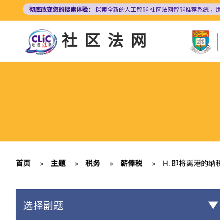
跳
彻底改变您的搜索体验：
探索全新的人工智能
社区法网智能推荐系统
，
转
到
社区法网
主
要
内
容
首页
»
主题
»
税务
»
薪俸税
»
H. 即将离港的纳
选择副题