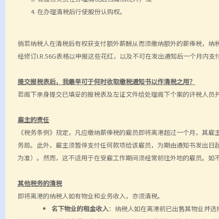
在办理清税后行使股份认购权。
倘若纳税人在清税后有权获支付额外薪酬从而须缴纳额外的薪俸税，纳
经修订I.R.56G表格以申报这些花红，以及不可在发出通知后一个月内
提交报税表后，我最早可于何时收取缴税通知书以作清税之用？
若阁下亲身提交已填妥的报税表及左证文件给处理阁下个案的评税人员
雇主的责任
《税务条例》规定，凡应缴纳薪俸税的雇员即将离港超过一个月，其雇
务局。此外，雇主须暂停支付任何款项给该雇员，为期由通知书发出日
为准）。然而，这不适用于在受雇工作期间须经常前往外地的雇员。如不遵
其他税务的清税
即将离港的纳税人如有物业和业务收入，亦须清税。
名下物业的租金收入
：纳税人如在离港前已出售其物业并选