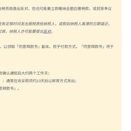
向税务局提出反对，但也可能要立即缴纳全额应缴税款，或就受争议
能有足够时间发出报税表给纳税人，或假如纳税人离港的日期逼近，
过高，纳税人亦可能要提出
反对
。
据，以领取「同意释款书」副本。视乎付款方式，「同意释款书」将于
款确认通知后大约两个工作天；
）：通常在收妥款项约10天后以邮寄方式发出；
意释款书」。
：