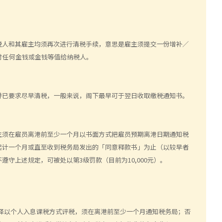
税人和其雇主均须再次进行清税手续，意思是雇主须提交一份增补／
支付任何金钱或金钱等值给纳税人。
并已要求尽早清税，一般来说，阁下最早可于翌日收取缴税通知书。
主须在雇员离港前至少一个月以书面方式把雇员预期离港日期通知税
起计一个月或直至收到税务局发出的「同意释款书」为止（以较早者
守上述规定，可被处以第3级罚款（目前为10,000元）。
择以个人入息课税方式评税，须在离港前至少一个月通知税务局；否