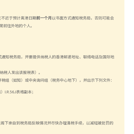
在不迟于预计离港日期
前一个月
以书面方式通知税务局，否则可能会
经常前往外地的个人。
式通知税务局，并要提供纳税人的香港邮递地址、联络电话及国际地
，向纳税人发出该报税表）。
评税组（如知）或中央询问组（税务中心地下），并出示下列文件：
.R.56J表格副本；
议阁下亲自到税务局反映情况并尽快办理清税手续，以减轻被处罚的