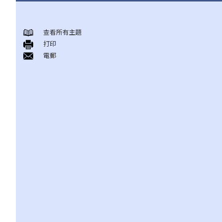
薪俸税
查看所有主題
A. 受雇工作的地点
打印
B. 计算薪俸税的初步指引
電郵
1. 在计算薪俸税时，哪些入息会被评税？纳税人可申请扣减哪些项
目（及免税额）？
2. 现时薪俸税的税率是多少？
3. 如何计算薪俸税？
4. 薪俸税及暂缴薪俸税须于何时缴交？
5. 我可以在什么情况下缴交少些税款，或延期缴交暂缴薪俸税？
6. 已婚人士如何申报入息？
C. 应课薪俸税入息包括什么收入
1. 我的薪俸收入包括有花红、津贴及佣金，这些收入应在报税表的
哪部分填报？
2. 我从自己经营的业务支取薪金，我应如在个别人士报税表内申报
此项收入？