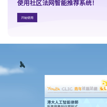
使用社区法网智能推荐系统！
的母亲注册结婚。我们可否申请继父的供养父母免税额？
8. 我有资格取得「子女免税额」，但已于两年前离婚。我可否申请
开始使用
「单亲免税额」？
9. 我刚与配偶分居，并要独力抚养子女及支付他们的生活费，我可
否取得“单亲免税额”？
10. 我在什么情况下可以申请「伤残受养人免税额」？
11. 在复核伤残受养人免税额的申请时，申请人需要提交什么证明？
12. 我在什么情况下可以申请伤残人士免税额？
F. 最近开始缴税的纳税人
G. 纳税人更改地址
H. 即将离港的纳税人
I. 逃税的罚则
J. 对评税之反对及上诉
K. 于互联网上作初步计算及报税
1. 我可否在互联网上作初步评税？
2. 哪些纳税人可使用网上报税？哪一种报税表可在网上提交？