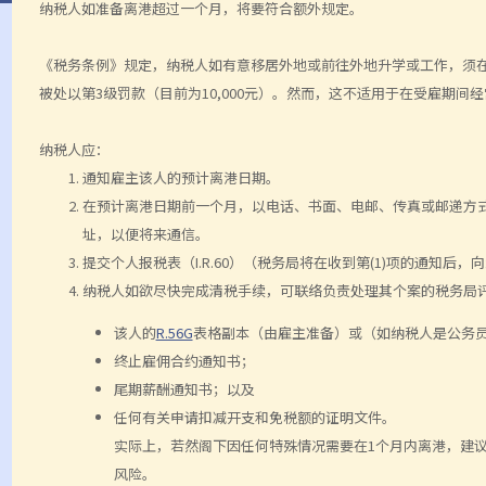
纳税人如准备离港超过一个月，将要符合额外规定。
《税务条例》规定，纳税人如有意移居外地或前往外地升学或工作，须
被处以第3级罚款（目前为10,000元）。然而，这不适用于在受雇期间
纳税人应：
通知雇主该人的预计离港日期。
在预计离港日期前一个月，以电话、书面、电邮、传真或邮递方
址，以便将来通信。
提交个人报税表（I.R.60）（税务局将在收到第(1)项的通知后
纳税人如欲尽快完成清税手续，可联络负责处理其个案的税务局
该人的
R.56G
表格副本（由雇主准备）或（如纳税人是公务员）I
终止雇佣合约通知书；
尾期薪酬通知书；以及
任何有关申请扣减开支和免税额的证明文件。
实际上，若然阁下因任何特殊情况需要在1个月内离港，建
风险。