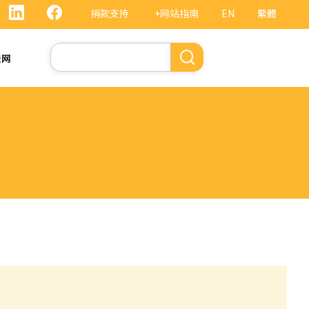
捐款支持
+网站指南
EN
繁體
搜
法网
索