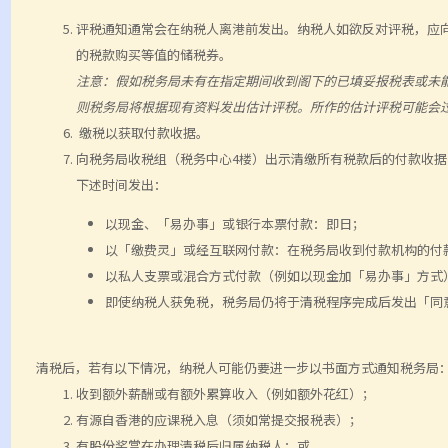
评税通知通常会在纳税人离港前发出。纳税人如欲反对评税，应
的税款购买等值的储税券。
注意：假如税务局未有在指定期间收到阁下的已填妥报税表或未
则税务局将根据现有资料发出估计评税。所作的估计评税可能会
缴税以获取付款收据。
向税务局收税组（税务中心4楼）出示清缴所有税款后的付款收
下述时间发出：
以现金、「易办事」或银行本票付款：即日；
以「缴费灵」或经互联网付款：在税务局收到付款机构的付
以私人支票或混合方式付款（例如以现金加「易办事」方式
即使纳税人获免税，税务局仍将于清税程序完成后发出「同
清税后，若有以下情况，纳税人可能仍要进一步以书面方式通知税务局
收到额外薪酬或有额外累算收入（例如额外花红）；
有源自香港的应课税入息（须如常提交报税表）；
有股份奖赏在办理清税后归属纳税人；或