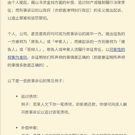
由个人提起，藉以寻求金钱方面的补偿、追讨财产或强制履行法律责
7. 展开民事诉讼是否有期限？
任；而刑事诉讼则以政府（亦即香港特别行政区）的名义提出起诉，
8. 如果我要展开民事诉讼，将要面对甚么风险？我能否承受这些风险？
以遏止罪案和惩罚罪犯。
9. 如果我不介意花费时间和金钱，即使我的案件的法律理据很弱，我是
否可以只是为了给被告人带来麻烦而展开民事诉讼？
个人、公司、甚至是政府均可成为民事诉讼的其中一方。提出控告的
10. 在一般民事诉讼中可以作出甚么申索？ 未经算定的损害赔偿有哪些
一方被称为「原告人」或「申索人」，而被起诉的一方则被称为「被
例子？ 除了一笔过赔偿（经算定或未经算定）外，在民事诉讼中是否还
告人」或「答辩人」。原告人或申索人须履行举证责任，以
可能性的
有其他的申索？
权衡为准则
，去证明他们所声称的事情是正确的（即是要证明所声称
11. 哪些民事案件的数据可以公开？ 是否所有证据、文件或证人陈述书
的事情多数是正确的）。
都可供公众查阅？
如何展开民事诉讼
以下是一些民事诉讼的常见例子：
1. 劳资审裁处会处理甚么民事案件？
2. 小额钱债审裁处会处理甚么民事案件？
追讨债项：
3. 区域法院会处理甚么民事案件？
例子：若某人欠下你一笔债项，却拒绝还款，你便可向该人展
开民事诉讼以追讨该笔债项。
4. 高等法院原讼法庭会处理甚么民事案件？
5. 我是否需要聘用律师处理我的案件？若与讼一方是有限公司，情况是
补偿申索：
否不同？