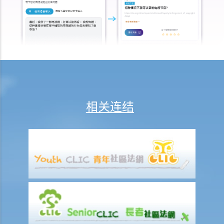
3. 有甚么关于专家证人的事项需要注意？我应否传召他们为我作证？
4. 于审讯前，法庭如何就案件的管理给予指示？
5. 关于民事诉讼之进行过程，有甚么其他一般事项我应注意？
和解协议
A. 根据第 13A号命令缩短法律诉讼的程序 – 简介和目标
1. 适用范围
2. 作出承认
相关连结
3. 作出承认的后续程序
B. 「附带条款和解提议」及「附带条款付款」
C. 庭外和解
D. 问与答
1. 作为经算定的金钱申索申索的被告人，如果我承认原告人之部分申
索，（1）在状书期阶段以表格16承认部分申索（根据第13A号命令）和
(2) 以表格 23（根据第22号命令）向原告人提出以部分金额作为附带条
款付款的提议，两者有甚么区别？
2. 如果被告人想在状书期阶段（在收到令状和申索陈述书后）向原告人