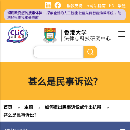
跳
捐款支持
+网站指南
EN
繁體
转
彻底改变您的搜索体验：
探索全新的人工智能
社区法网智能推荐系统
，助
到
您轻松查找相关页面
主
要
内
容
搜
索
甚么是民事诉讼？
首页
»
主题
»
如何提出民事诉讼或作出抗辩
»
甚么是民事诉讼？