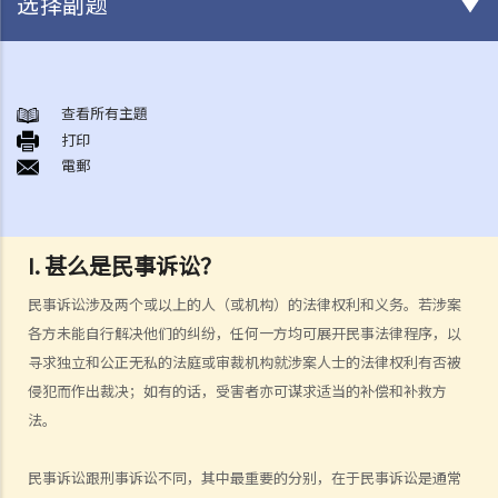
选择副题
甚么是民事诉讼？
展开民事诉讼前应当考虑的事项
查看所有主題
1. 我可以不提出诉讼而解决纠纷吗？
打印
電郵
2. 我是否有充分的法律理据去展开民事诉讼？对方又可否在同一案件中
反过来起诉我？
3. 我如何及在何处可以获得法律意见或法律代表（包括免费或资助的法
律协助）？
I. 甚么是民事诉讼？
4. 倘若我被判胜诉，我是否一定可以取得我想要的补偿？
民事诉讼涉及两个或以上的人（或机构）的法律权利和义务。若涉案
5. 我有能力支付有关法律开支吗？
各方未能自行解决他们的纠纷，任何一方均可展开民事法律程序，以
1. 为甚么即使我赢了官司，并且法院已经命令对方支付我的律师费用，
寻求独立和公正无私的法庭或审裁机构就涉案人士的法律权利有否被
我的律师费用也不能全额报销？
侵犯而作出裁决；如有的话，受害者亦可谋求适当的补偿和补救方
2. 法院是否必须命令败诉一方全额支付胜诉一方的律师费用？ 有甚么原
法。
因会导致法院作出不同的命令？
民事诉讼跟刑事诉讼不同，其中最重要的分别，在于民事诉讼是通常
6. 我有时间应付诉讼吗？