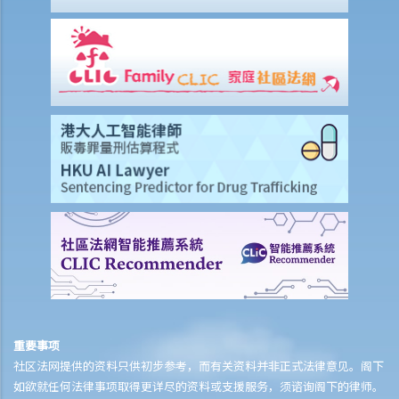
作出附带条款付款，被告人是否仍需要填写表格 16 或 16C 作承认提议
的款额？
在案件进行审讯前，诉讼各方可向法庭提出甚么申请？
1. 怎样去提出非正审申请？
1. 如果诉讼一方认为对方持有的部分证据是虚假的（例如在有关土地的
审讯中的一张虚假租约），应否提出非正审申请？
2. 有甚么例子在非正审程序中可能被法庭视为滥用程序？展开此类程序
的后果是甚么？
2. 如何拟备宗教式誓章或非宗教式誓词？
3. 诉讼人需要为聆讯准备哪些文件？
4. 非正审申请的聆讯会如何进行？
5. 原告人或被告人可否就非正审申请所作的命令提出上诉？
6. 如果被告人将抗辩书送交法院存档，但抗辩书并没有任何合理论点，
原告人可否申请一项「即时判决」，令案件不用进行审讯？
重要事项
社区法网提供的资料只供初步参考，而有关资料并非正式法律意见。阁下
7. 审讯仍未开始，但被告人的错误行为已对原告人造成损失，原告人如
如欲就任何法律事项取得更详尽的资料或支援服务，须谘询阁下的律师。
何在此期间停止被告人的错误行为呢？