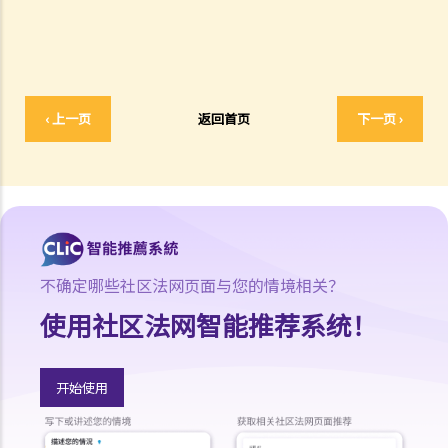
额，会有甚么后果？
15. 我应该在甚么时候提交有关证据？ 我应该将其有关证据附上于申索
陈述书或原诉传票上吗？
如何就民事诉讼作出抗辩
1. 怎样计算将送达认收书送交法院存档的14天时限？
‹ 上一页
返回首页
下一页 ›
2. 作为被告人，我应否就向我展开的诉讼作抗辩？
3. 如果我决定不作出抗辩，该怎么办？
4. 如果我决定就案件作出抗辩，该怎么办？
5. 如被告人未有提交送达认收书或抗辩书，结果会怎样？
6. 如被告人提交抗辩书（和反申索书），情况会怎样？
7. 如果被告人认为他确实拖欠原告人部份款项，可以怎样做？
不确定哪些社区法网页面与您的情境相关？
8. 我作为民事诉讼中的被告人，但我认为另一方才应该对原告人的申索
使用社区法网智能推荐系统！
负上责任，我应该怎么办？
如何就民事案件的审讯作准备
开始使用
1. 甚么是文件透露？
2. 甚么是交换证人陈述书？