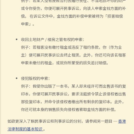
例子：若某人没有按照合约去履行责任、不当地损坏你的财产
1. 法官会否考虑到无律师代表诉讼人在理解法庭程序方面处于不利地
或令你受伤，你便可展开民事诉讼，向该人申索金钱方面的补
位，而向他们提供法律意见？
偿。 在诉讼文件中，金钱方面的补偿申索被称为「损害赔偿
2. 我可以请朋友代表我在法庭上发言吗？
申索」。
6. 如果精神上无行为能力的人或未成年人要展开诉讼，该怎么办？
7. 如何在区域法院或高等法院向他人展开民事诉讼？
收回土地财产 / 楼房之管有权的申索：
8. 如果我打算在区域法院或高等法院向某人提出诉讼，我应以传讯令状
例子：若租客没有缴付租金或违反了租约条款，你（作为业
(writ of summons)还是以原诉传票(originating summons)展开法律程
主）便可展开民事诉讼去终止租赁。此外，你还可向该名租客
序？
申索未缴付的租金，或就你所蒙受的损失追讨赔偿。
9. 如何以传讯令状展开民事诉讼？
10. 如何以原诉传票展开民事诉讼？
侵犯版权的申索：
11. 我能否针对某人展开民事诉讼：(a) 即使该人没有永久地址？(b) 即使
例子：假使你出版了一本书，某人却未经许可而出售该书的复
印本，你便可展开民事诉讼，要求法庭颁令禁止该侵权者出售
该人通常居于香港以外地区？(c) 即使该人失踨？(d) 即使该人名字不
那些复印本，并命令该侵权者缴出所有剩余的复印本。此外，
详？
你还可就本身的销售损失向侵权者索取金钱方面的补偿。
12. 甚么是状书？ 原告人和被告人在状书的阶段需要送达哪些文件？
13. 草拟一份优秀的状书的基本原则是甚么？
如欲更深入了解民事诉讼和刑事诉讼的分别，请参阅另一题目 ─
香港
14. 如果原告人由于预期被告人提议和解会作出还价而夸大其申索金
法律制度的基本知识
。