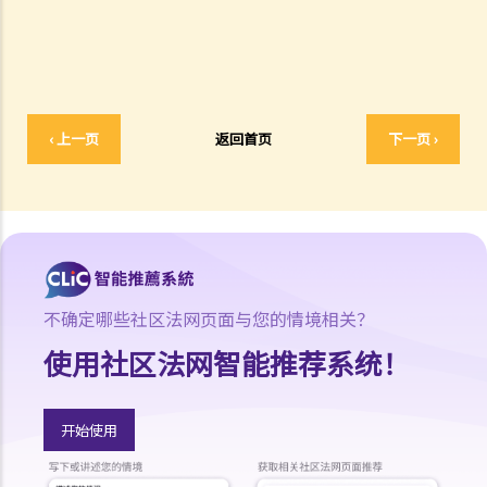
因会导致法院作出不同的命令？
6. 我有时间应付诉讼吗？
7. 展开民事诉讼是否有期限？
8. 如果我要展开民事诉讼，将要面对甚么风险？我能否承受这些风险？
‹ 上一页
返回首页
下一页 ›
9. 如果我不介意花费时间和金钱，即使我的案件的法律理据很弱，我是
否可以只是为了给被告人带来麻烦而展开民事诉讼？
10. 在一般民事诉讼中可以作出甚么申索？ 未经算定的损害赔偿有哪些
例子？ 除了一笔过赔偿（经算定或未经算定）外，在民事诉讼中是否还
有其他的申索？
11. 哪些民事案件的数据可以公开？ 是否所有证据、文件或证人陈述书
都可供公众查阅？
不确定哪些社区法网页面与您的情境相关？
如何展开民事诉讼
使用社区法网智能推荐系统！
1. 劳资审裁处会处理甚么民事案件？
2. 小额钱债审裁处会处理甚么民事案件？
开始使用
3. 区域法院会处理甚么民事案件？
4. 高等法院原讼法庭会处理甚么民事案件？