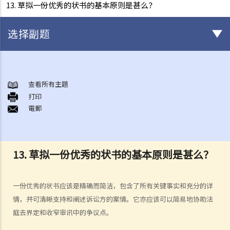
13. 草拟一份优秀的状书的基本原则是甚么？
选择副题
甚么是民事诉讼？
展开民事诉讼前应当考虑的事项
查看所有主題
1. 我可以不提出诉讼而解决纠纷吗？
打印
電郵
2. 我是否有充分的法律理据去展开民事诉讼？对方又可否在同一案件中
反过来起诉我？
3. 我如何及在何处可以获得法律意见或法律代表（包括免费或资助的法
律协助）？
13. 草拟一份优秀的状书的基本原则是甚么？
4. 倘若我被判胜诉，我是否一定可以取得我想要的补偿？
5. 我有能力支付有关法律开支吗？
一份优秀的状书应该是精确而简洁，包含了所有关键事实和充分的详
1. 为甚么即使我赢了官司，并且法院已经命令对方支付我的律师费用，
情，并可清晰支持和阐述诉讼方的案情。它亦应该可以简易地协助法
我的律师费用也不能全额报销？
庭去界定和收窄审讯中的争议点。
2. 法院是否必须命令败诉一方全额支付胜诉一方的律师费用？ 有甚么原