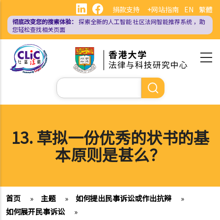
跳
捐款支持
+网站指南
EN
繁體
转
彻底改变您的搜索体验：
探索全新的人工智能
社区法网智能推荐系统
，助
到
您轻松查找相关页面
主
要
内
容
搜
索
13. 草拟一份优秀的状书的基
本原则是甚么？
首页
»
主题
»
如何提出民事诉讼或作出抗辩
»
如何展开民事诉讼
»