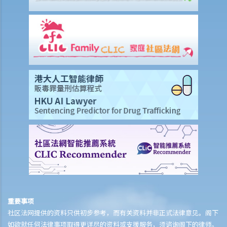
13. 草拟一份优秀的状书的基本原则是甚么？
14. 如果原告人由于预期被告人提议和解会作出还价而夸大其申索金
额，会有甚么后果？
15. 我应该在甚么时候提交有关证据？ 我应该将其有关证据附上于申索
陈述书或原诉传票上吗？
如何就民事诉讼作出抗辩
1. 怎样计算将送达认收书送交法院存档的14天时限？
2. 作为被告人，我应否就向我展开的诉讼作抗辩？
3. 如果我决定不作出抗辩，该怎么办？
4. 如果我决定就案件作出抗辩，该怎么办？
5. 如被告人未有提交送达认收书或抗辩书，结果会怎样？
6. 如被告人提交抗辩书（和反申索书），情况会怎样？
7. 如果被告人认为他确实拖欠原告人部份款项，可以怎样做？
8. 我作为民事诉讼中的被告人，但我认为另一方才应该对原告人的申索
负上责任，我应该怎么办？
重要事项
社区法网提供的资料只供初步参考，而有关资料并非正式法律意见。阁下
如何就民事案件的审讯作准备
如欲就任何法律事项取得更详尽的资料或支援服务，须谘询阁下的律师。