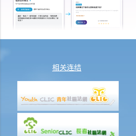
5. 我是否需要聘用律师处理我的案件？若与讼一方是有限公司，情况是
否不同？
1. 法官会否考虑到无律师代表诉讼人在理解法庭程序方面处于不利地
位，而向他们提供法律意见？
2. 我可以请朋友代表我在法庭上发言吗？
6. 如果精神上无行为能力的人或未成年人要展开诉讼，该怎么办？
7. 如何在区域法院或高等法院向他人展开民事诉讼？
相关连结
8. 如果我打算在区域法院或高等法院向某人提出诉讼，我应以传讯令状
(writ of summons)还是以原诉传票(originating summons)展开法律程
序？
9. 如何以传讯令状展开民事诉讼？
10. 如何以原诉传票展开民事诉讼？
11. 我能否针对某人展开民事诉讼：(a) 即使该人没有永久地址？(b) 即使
该人通常居于香港以外地区？(c) 即使该人失踨？(d) 即使该人名字不
详？
12. 甚么是状书？ 原告人和被告人在状书的阶段需要送达哪些文件？